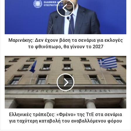
ν
η
λ
ε
κ
τ
ρ
Μαρινάκης: Δεν έχουν βάση τα σενάρια για εκλογές
ο
το φθινόπωρο, θα γίνουν το 2027
ν
ι
κ
ή
σ
α
ς
δ
ι
ε
ύ
Ελληνικές τράπεζες: «Φρένο» της ΤτΕ στα σενάρια
θ
για ταχύτερη καταβολή του αναβαλλόμενου φόρου
υ