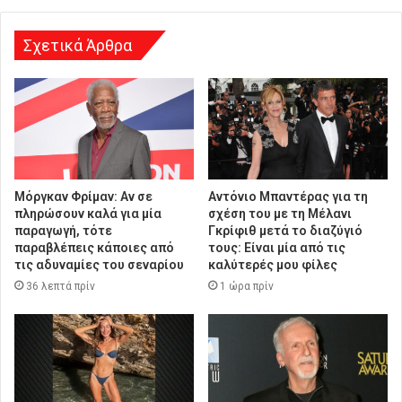
ν
σ
η
Σχετικά Άρθρα
Μόργκαν Φρίμαν: Αν σε
Αντόνιο Μπαντέρας για τη
πληρώσουν καλά για μία
σχέση του με τη Μέλανι
παραγωγή, τότε
Γκρίφιθ μετά το διαζύγιό
παραβλέπεις κάποιες από
τους: Είναι μία από τις
τις αδυναμίες του σεναρίου
καλύτερές μου φίλες
36 λεπτά πρίν
1 ώρα πρίν