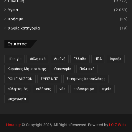
Πολιτική
(9.777)
Υγεία
(2.059)
Χρήσιμα
(35)
Χωρίς κατηγορία
(19)
Ετικέτες
Lifestyle
Αθλητικά
Διεθνή
Ελλάδα
ΗΠΑ
Ισραήλ
Κυριάκος Μητσοτάκης
Οικονομία
Πολιτική
ΡΟΗ ΕΙΔΗΣΕΩΝ
ΣΥΡΙΖΑ ΠΣ
Στέφανος Κασσελάκης
αθλητισμός
ειδήσεις
νέα
ποδόσφαιρο
υγεία
ψυχαγωγία
Hours.gr
© Copyright 2026, All Rights Reserved. Powered by
LOIZ Web