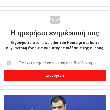
Η ημερήσια ενημέρωσή σας
Εγγραφείτε στο newsletter του Hours.gr και δείτε
συγκεντρωμένες τις κυριότερες ειδήσεις της ημέρας.
Ε
ι
σ
ά
γ
ε
τ
ε
τ
η