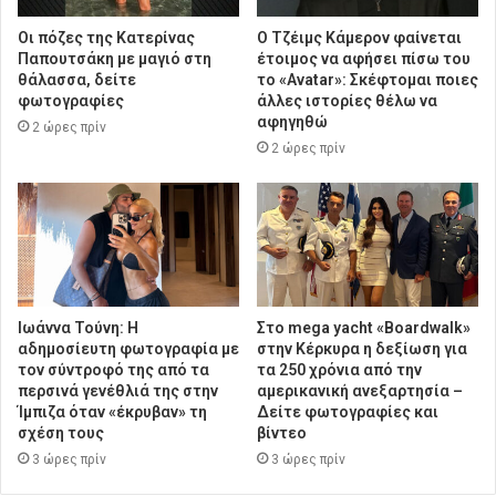
Οι πόζες της Κατερίνας
Ο Τζέιμς Κάμερον φαίνεται
Παπουτσάκη με μαγιό στη
έτοιμος να αφήσει πίσω του
θάλασσα, δείτε
το «Avatar»: Σκέφτομαι ποιες
φωτογραφίες
άλλες ιστορίες θέλω να
αφηγηθώ
2 ώρες πρίν
2 ώρες πρίν
Ιωάννα Τούνη: Η
Στο mega yacht «Boardwalk»
αδημοσίευτη φωτογραφία με
στην Κέρκυρα η δεξίωση για
τον σύντροφό της από τα
τα 250 χρόνια από την
περσινά γενέθλιά της στην
αμερικανική ανεξαρτησία –
Ίμπιζα όταν «έκρυβαν» τη
Δείτε φωτογραφίες και
σχέση τους
βίντεο
3 ώρες πρίν
3 ώρες πρίν