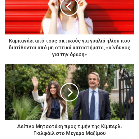
ν
η
λ
ε
κ
τ
ρ
Καμπανάκι από τους οπτικούς για γυαλιά ηλίου που
ο
διατίθενται από μη οπτικά καταστήματα, «κίνδυνος
ν
για την όραση»
ι
κ
ή
σ
α
ς
δ
ι
ε
ύ
θ
Δείπνο Μητσοτάκη προς τιμήν της Κίμπερλι
υ
Γκιλφόιλ στο Μέγαρο Μαξίμου
ν