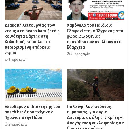
Διακοπή λειτουργίας των
Χαμόγελο του Παιδιού:
ντους στα beach bars ζητά η
Εξαφανίστηκε 13χρονος από
κοινότητα Σάρτης στη
χώρο φιλοξενίας
Χαλκιδική, επικαλείται
ασυνόδευτων ανηλίκων στα
περιορισμένη επάρκεια
Εξάρχεια
νερού
2 ώρες πρίν
1 ώρα πρίν
Ελεύθερος ο ιδιοκτήτης του
Πολύ υψηλός κίνδυνος
beach bar όπου πνίγηκε ο
πυρκαγιάς, για αύριο
4χρονος στην Πάρο
Δευτέρα, σε όλη την Κρήτη –
Απαγόρευση κυκλοφορίας σε
2 ώρες πρίν
δάση και φαράγγια