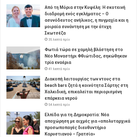
Από τη Μόρια στην Κυψέλη: Η σκοτεινή
διαδρομή ενός εγκλήματος – Ο
ασυνόδευτος ανήλικος, η πυγμαχία και η
μοιραία συνάντηση με την άτυχη
Σκωτσέζα
35 λεπτά πρίν
Φωτιά τώρα σε χαμηλή βλάστηση στο
Νέο Μοναστήρι Φθιώτιδας, σηκώθηκαν
τρία εναέρια
41 λεπτά πρίν
Διακοπή λειτουργίας των ντους στα
beach bars ζητά η κοινότητα Σάρτης στη
Χαλκιδική, επικαλείται περιορισμένη
επάρκεια νερού
54 λεπτά πρίν
Ελπίδα για τη Δημοκρατία: Νέα
αποχώρηση με αιχμές για «απολυταρχικά
προσωποπαγές διευθυντήριο
Καρυστιανού – Γρατσία»