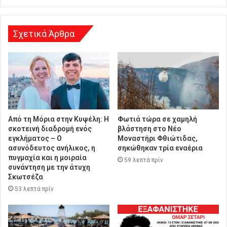
σ
η
Σχετικά Άρθρα
Από τη Μόρια στην Κυψέλη: Η
Φωτιά τώρα σε χαμηλή
σκοτεινή διαδρομή ενός
βλάστηση στο Νέο
εγκλήματος – Ο
Μοναστήρι Φθιώτιδας,
ασυνόδευτος ανήλικος, η
σηκώθηκαν τρία εναέρια
πυγμαχία και η μοιραία
59 λεπτά πρίν
συνάντηση με την άτυχη
Σκωτσέζα
53 λεπτά πρίν