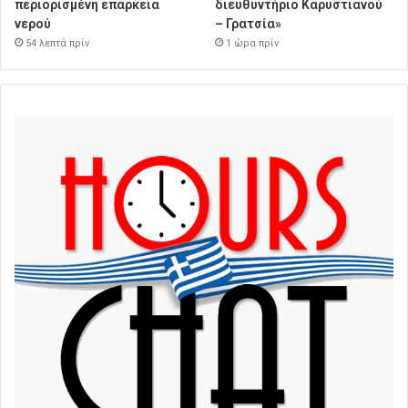
περιορισμένη επάρκεια
διευθυντήριο Καρυστιανού
νερού
– Γρατσία»
54 λεπτά πρίν
1 ώρα πρίν