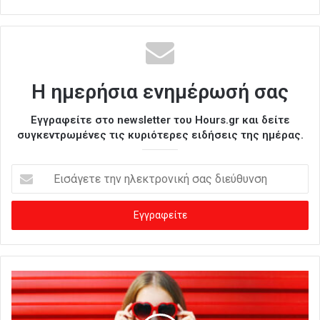
Η ημερήσια ενημέρωσή σας
Εγγραφείτε στο newsletter του Hours.gr και δείτε
συγκεντρωμένες τις κυριότερες ειδήσεις της ημέρας.
Ε
ι
σ
ά
γ
ε
τ
ε
τ
η