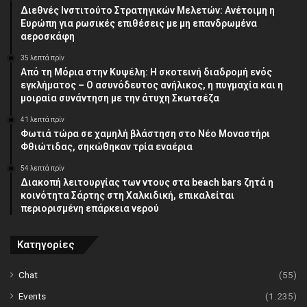
Διεθνές Ινστιτούτο Στρατηγικών Μελετών: Ανέτοιμη η
Ευρώπη για ρωσικές επιθέσεις με μη επανδρωμένα
αεροσκάφη
35 λεπτά πρίν
Από τη Μόρια στην Κυψέλη: Η σκοτεινή διαδρομή ενός
εγκλήματος – Ο ασυνόδευτος ανήλικος, η πυγμαχία και η
μοιραία συνάντηση με την άτυχη Σκωτσέζα
41 λεπτά πρίν
Φωτιά τώρα σε χαμηλή βλάστηση στο Νέο Μοναστήρι
Φθιώτιδας, σηκώθηκαν τρία εναέρια
54 λεπτά πρίν
Διακοπή λειτουργίας των ντους στα beach bars ζητά η
κοινότητα Σάρτης στη Χαλκιδική, επικαλείται
περιορισμένη επάρκεια νερού
Κατηγορίες
Chat
(55)
Events
(1.235)