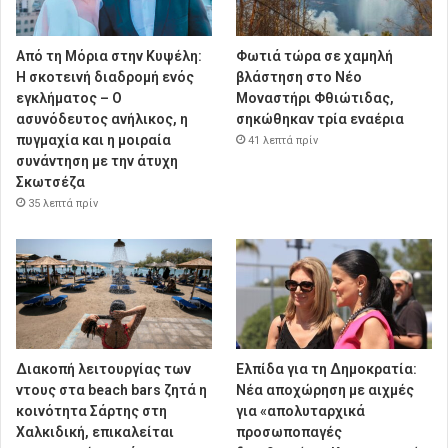
Από τη Μόρια στην Κυψέλη:
Φωτιά τώρα σε χαμηλή
Η σκοτεινή διαδρομή ενός
βλάστηση στο Νέο
εγκλήματος – Ο
Μοναστήρι Φθιώτιδας,
ασυνόδευτος ανήλικος, η
σηκώθηκαν τρία εναέρια
πυγμαχία και η μοιραία
41 λεπτά πρίν
συνάντηση με την άτυχη
Σκωτσέζα
35 λεπτά πρίν
Διακοπή λειτουργίας των
Ελπίδα για τη Δημοκρατία:
ντους στα beach bars ζητά η
Νέα αποχώρηση με αιχμές
κοινότητα Σάρτης στη
για «απολυταρχικά
Χαλκιδική, επικαλείται
προσωποπαγές