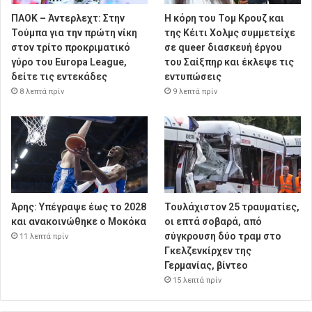
ΠΑΟΚ – Άντερλεχτ: Στην
Η κόρη του Τομ Κρουζ και
Τούμπα για την πρώτη νίκη
της Κέιτι Χολμς συμμετείχε
στον τρίτο προκριματικό
σε queer διασκευή έργου
γύρο του Europa League,
του Σαίξπηρ και έκλεψε τις
δείτε τις εντεκάδες
εντυπώσεις
8 λεπτά πρίν
9 λεπτά πρίν
Άρης: Υπέγραψε έως το 2028
Τουλάχιστον 25 τραυματίες,
και ανακοινώθηκε ο Μοκόκα
οι επτά σοβαρά, από
σύγκρουση δύο τραμ στο
11 λεπτά πρίν
Γκελζενκίρχεν της
Γερμανίας, βίντεο
15 λεπτά πρίν