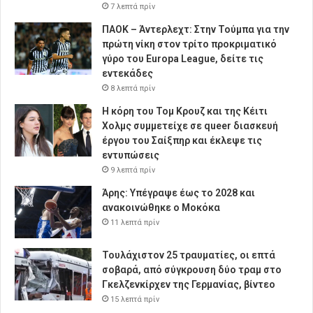
7 λεπτά πρίν
ΠΑΟΚ – Άντερλεχτ: Στην Τούμπα για την
πρώτη νίκη στον τρίτο προκριματικό
γύρο του Europa League, δείτε τις
εντεκάδες
8 λεπτά πρίν
Η κόρη του Τομ Κρουζ και της Κέιτι
Χολμς συμμετείχε σε queer διασκευή
έργου του Σαίξπηρ και έκλεψε τις
εντυπώσεις
9 λεπτά πρίν
Άρης: Υπέγραψε έως το 2028 και
ανακοινώθηκε ο Μοκόκα
11 λεπτά πρίν
Τουλάχιστον 25 τραυματίες, οι επτά
σοβαρά, από σύγκρουση δύο τραμ στο
Γκελζενκίρχεν της Γερμανίας, βίντεο
15 λεπτά πρίν