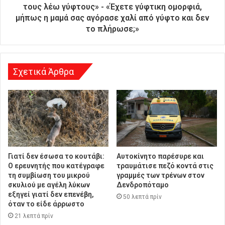
υ
τους λέω γύφτους» - «Έχετε γύφτικη ομορφιά,
ν
μήπως η μαμά σας αγόρασε χαλί από γύφτο και δεν
σ
το πλήρωσε;»
η
Σχετικά Άρθρα
Γιατί δεν έσωσα το κουτάβι:
Αυτοκίνητο παρέσυρε και
Ο ερευνητής που κατέγραφε
τραυμάτισε πεζό κοντά στις
τη συμβίωση του μικρού
γραμμές των τρένων στον
σκυλιού με αγέλη λύκων
Δενδροπόταμο
εξηγεί γιατί δεν επενέβη,
50 λεπτά πρίν
όταν το είδε άρρωστο
21 λεπτά πρίν