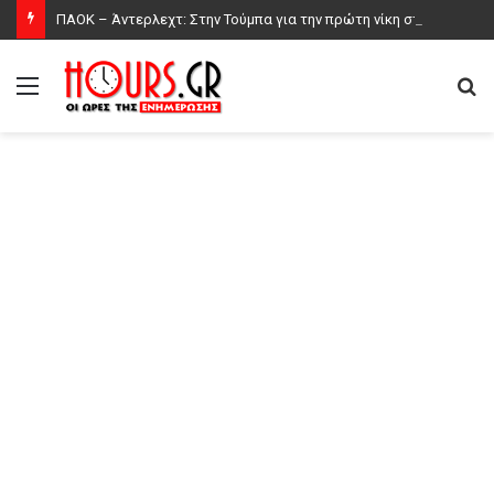
ΠΑΟΚ – Άντερλεχτ: Στην Τούμπα για την πρώτη νίκη στον τρίτο προκριματικό γύρο του Europa League, δείτε τις εντεκάδες
Μενού
Α
γι