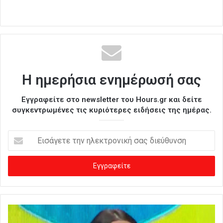
Η ημερήσια ενημέρωσή σας
Εγγραφείτε στο newsletter του Hours.gr και δείτε
συγκεντρωμένες τις κυριότερες ειδήσεις της ημέρας.
Ε
ι
σ
ά
γ
ε
τ
ε
τ