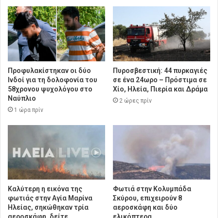
Προφυλακίστηκαν οι δύο
Πυροσβεστική: 44 πυρκαγιές
Ινδοί για τη δολοφονία του
σε ένα 24ωρο – Πρόστιμα σε
58χρονου ψυχολόγου στο
Χίο, Ηλεία, Πιερία και Δράμα
Ναύπλιο
2 ώρες πρίν
1 ώρα πρίν
Καλύτερη η εικόνα της
Φωτιά στην Κολυμπάδα
φωτιάς στην Aγία Μαρίνα
Σκύρου, επιχειρούν 8
Ηλείας, σηκώθηκαν τρία
αεροσκάφη και δύο
αεροσκάφη, δείτε
ελικόπτερα