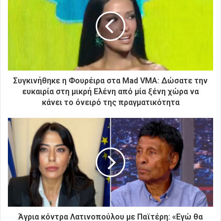
η
ν
η
λ
ε
κ
τ
ρ
Συγκινήθηκε η Φουρέιρα στα Mad VMA: Δώσατε την
ο
ευκαιρία στη μικρή Ελένη από μία ξένη χώρα να
ν
κάνει το όνειρό της πραγματικότητα
ι
κ
ή
σ
α
ς
δ
ι
ε
ύ
θ
Άγρια κόντρα Λατινοπούλου με Παϊτέρη: «Εγώ θα