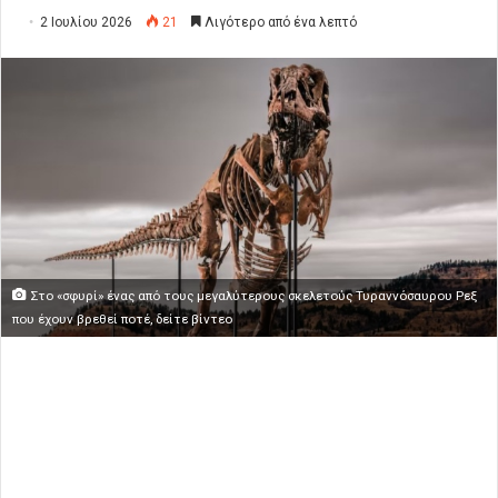
2 Ιουλίου 2026
21
Λιγότερο από ένα λεπτό
Στο «σφυρί» ένας από τους μεγαλύτερους σκελετούς Τυραννόσαυρου Ρεξ
που έχουν βρεθεί ποτέ, δείτε βίντεο