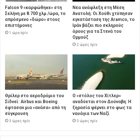
Falcon 9 «καρφώθηκε» στη
Νέα ανάφλεξη στη Μέση
Σελήνη με 8.700 χλμ./ώρα, το
Ανατολή: Οι Χούθι χτύπησαν
απρόσμενο «δώρο» στους
εγκατάσταση της Aramco, το
επιστήμονες
Ιράν βάζει πιο σκληρούς
όρους για τα Στενά του
1 ώρα πρίν
Ορμούζ
2 ώρες πρίν
Θρίλερ στο αεροδρόμιο του
Ο «στόλος του Χίτλερ»
Σίδνεϊ: Airbus και Boeing
αναδύεται στον Δούναβη: Η
έφτασαν μια «ανάσα» από τη
ξηρασία φέρνει στο φως τα
σύγκρουση
ναυάγια των Ναζί
3 ώρες πρίν
3 ώρες πρίν