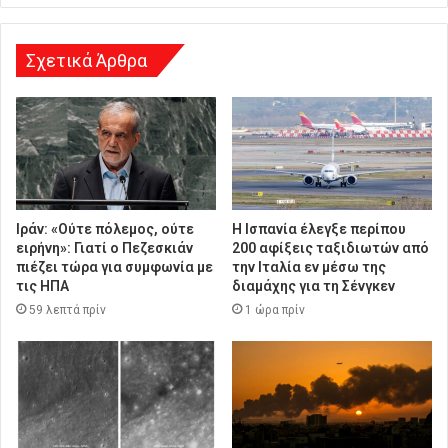
σ
η
Σχετικά Άρθρα
Ιράν: «Ούτε πόλεμος, ούτε
Η Ισπανία έλεγξε περίπου
ειρήνη»: Γιατί ο Πεζεσκιάν
200 αφίξεις ταξιδιωτών από
πιέζει τώρα για συμφωνία με
την Ιταλία εν μέσω της
τις ΗΠΑ
διαμάχης για τη Σένγκεν
59 λεπτά πρίν
1 ώρα πρίν