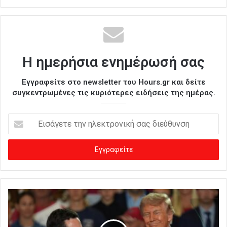
Η ημερήσια ενημέρωσή σας
Εγγραφείτε στο newsletter του Hours.gr και δείτε
συγκεντρωμένες τις κυριότερες ειδήσεις της ημέρας.
Ε
ι
σ
ά
γ
ε
τ
ε
τ
η
ν