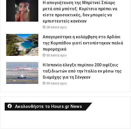
Η απογοήτευση της Μπρίτνεϊ Σπίαρς
μετά από μπότοξ: Κορίτσια πρέπει να
είστε προσεκτικές, δεν μπορείς να
εμπιστευτείς κανέναν
28 λεπτά πρίν
Απαγορεύτηκε η κολύμβηση στο Αρδάνι
της Καρπάθου γιατί εντοπίστηκαν παλιά
πυρομαχικά
30 λεπτά πρίν
Η Ισπανία έλεγξε περίπου 200 αφίξεις
ταξιδιωτών από την Ιταλία εν μέσω της
διαμάχης για τη Σένγκεν
39 λεπτά πρίν
Ακολουθήστε το Hours.gr News