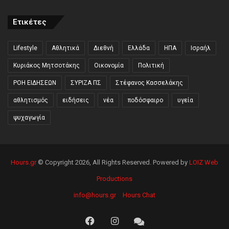
Ετικέτες
Lifestyle
Αθλητικά
Διεθνή
Ελλάδα
ΗΠΑ
Ισραήλ
Κυριάκος Μητσοτάκης
Οικονομία
Πολιτική
ΡΟΗ ΕΙΔΗΣΕΩΝ
ΣΥΡΙΖΑ ΠΣ
Στέφανος Κασσελάκης
αθλητισμός
ειδήσεις
νέα
ποδόσφαιρο
υγεία
ψυχαγωγία
Hours.gr
© Copyright 2026, All Rights Reserved. Powered by
LOIZ Web
Productions
info@hours.gr
Hours Chat
Facebook
Instagram
Hours