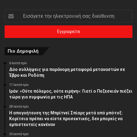
Εισάγετε
την
ηλεκτρονική
σας
διεύθυνση
Πιο Δημοφιλή
6 λεπτά πρίν
Δύο συλλήψεις για παράνομη μεταφορά μεταναστών σε
Έβρο και Ροδόπη
17 λεπτά πρίν
Ιράν: «Ούτε πόλεμος, ούτε ειρήνη»: Γιατί ο Πεζεσκιάν πιέζει
τώρα για συμφωνία με τις ΗΠΑ
28 λεπτά πρίν
Η απογοήτευση της Μπρίτνεϊ Σπίαρς μετά από μπότοξ:
Κορίτσια πρέπει να είστε προσεκτικές, δεν μπορείς να
εμπιστευτείς κανέναν
30 λεπτά πρίν