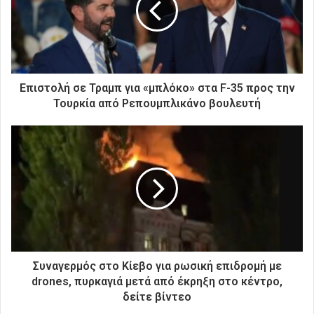
η
λ
ε
κ
τ
ρ
Επιστολή σε Τραμπ για «μπλόκο» στα F-35 προς την
ο
Τουρκία από Ρεπουμπλικάνο βουλευτή
ν
ι
κ
ή
σ
α
ς
δ
ι
ε
ύ
Συναγερμός στο Κίεβο για ρωσική επιδρομή με
θ
drones, πυρκαγιά μετά από έκρηξη στο κέντρο,
υ
δείτε βίντεο
ν