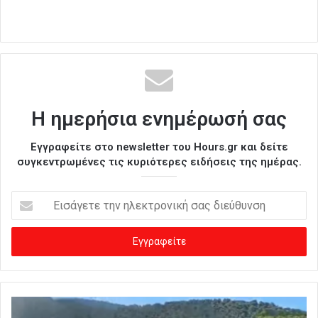
Η ημερήσια ενημέρωσή σας
Εγγραφείτε στο newsletter του Hours.gr και δείτε
συγκεντρωμένες τις κυριότερες ειδήσεις της ημέρας.
Ε
ι
σ
ά
γ
ε
τ
ε
τ