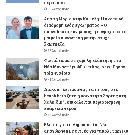
αεροσκάφη
35 λεπτά πρίν
Από τη Μόρια στην Κυψέλη: Η σκοτεινή
διαδρομή ενός εγκλήματος – Ο
ασυνόδευτος ανήλικος, η πυγμαχία και η
μοιραία συνάντηση με την άτυχη
Σκωτσέζα
35 λεπτά πρίν
Φωτιά τώρα σε χαμηλή βλάστηση στο
Νέο Μοναστήρι Φθιώτιδας, σηκώθηκαν
τρία εναέρια
41 λεπτά πρίν
Διακοπή λειτουργίας των ντους στα
beach bars ζητά η κοινότητα Σάρτης στη
Χαλκιδική, επικαλείται περιορισμένη
επάρκεια νερού
54 λεπτά πρίν
Ελπίδα για τη Δημοκρατία: Νέα
αποχώρηση με αιχμές για «απολυταρχικά