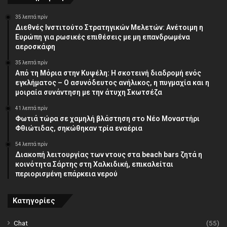
35 λεπτά πρίν
Διεθνές Ινστιτούτο Στρατηγικών Μελετών: Ανέτοιμη η
Ευρώπη για ρωσικές επιθέσεις με μη επανδρωμένα
αεροσκάφη
35 λεπτά πρίν
Από τη Μόρια στην Κυψέλη: Η σκοτεινή διαδρομή ενός
εγκλήματος – Ο ασυνόδευτος ανήλικος, η πυγμαχία και η
μοιραία συνάντηση με την άτυχη Σκωτσέζα
41 λεπτά πρίν
Φωτιά τώρα σε χαμηλή βλάστηση στο Νέο Μοναστήρι
Φθιώτιδας, σηκώθηκαν τρία εναέρια
54 λεπτά πρίν
Διακοπή λειτουργίας των ντους στα beach bars ζητά η
κοινότητα Σάρτης στη Χαλκιδική, επικαλείται
περιορισμένη επάρκεια νερού
Κατηγορίες
Chat
(55)