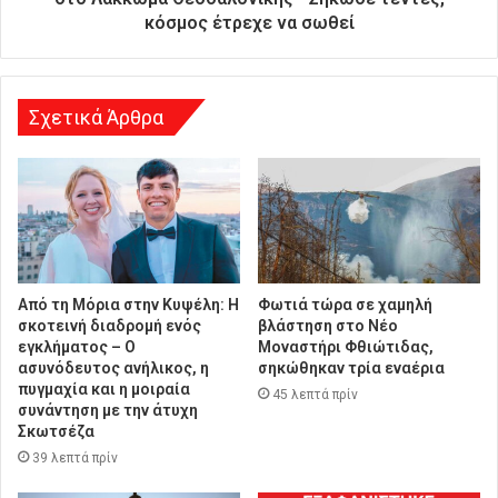
υ
κόσμος έτρεχε να σωθεί
ν
σ
η
Σχετικά Άρθρα
Από τη Μόρια στην Κυψέλη: Η
Φωτιά τώρα σε χαμηλή
σκοτεινή διαδρομή ενός
βλάστηση στο Νέο
εγκλήματος – Ο
Μοναστήρι Φθιώτιδας,
ασυνόδευτος ανήλικος, η
σηκώθηκαν τρία εναέρια
πυγμαχία και η μοιραία
45 λεπτά πρίν
συνάντηση με την άτυχη
Σκωτσέζα
39 λεπτά πρίν