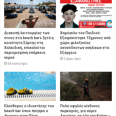
Διακοπή λειτουργίας των
Χαμόγελο του Παιδιού:
ντους στα beach bars ζητά η
Εξαφανίστηκε 13χρονος από
κοινότητα Σάρτης στη
χώρο φιλοξενίας
Χαλκιδική, επικαλείται
ασυνόδευτων ανηλίκων στα
περιορισμένη επάρκεια
Εξάρχεια
νερού
2 ώρες πρίν
58 λεπτά πρίν
Ελεύθερος ο ιδιοκτήτης του
Πολύ υψηλός κίνδυνος
beach bar όπου πνίγηκε ο
πυρκαγιάς, για αύριο
4χρονος στην Πάρο
Δευτέρα, σε όλη την Κρήτη –