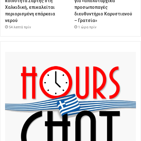
κοινότητα Σάρτης στη
για «απολυταρχικά
Χαλκιδική, επικαλείται
προσωποπαγές
περιορισμένη επάρκεια
διευθυντήριο Καρυστιανού
νερού
– Γρατσία»
54 λεπτά πρίν
1 ώρα πρίν