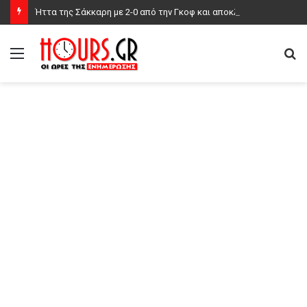
Ήττα της Σάκκαρη με 2-0 από την Γκοφ και αποκλεισμός στο Τορόντο
Μενού
Α
γι