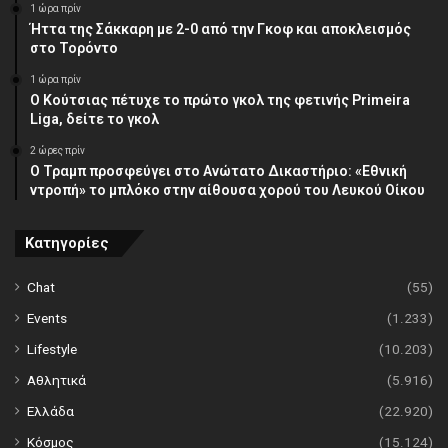
1 ώρα πρίν
Ήττα της Σάκκαρη με 2-0 από την Γκοφ και αποκλεισμός
στο Τορόντο
1 ώρα πρίν
Ο Κούτσιας πέτυχε το πρώτο γκολ της φετινής Primeira
Liga, δείτε το γκολ
2 ώρες πρίν
Ο Τραμπ προσφεύγει στο Ανώτατο Δικαστήριο: «Εθνική
ντροπή» το μπλόκο στην αίθουσα χορού του Λευκού Οίκου
Κατηγορίες
Chat
(55)
Events
(1.233)
Lifestyle
(10.203)
Αθλητικά
(5.916)
Ελλάδα
(22.920)
Κόσμος
(15.124)