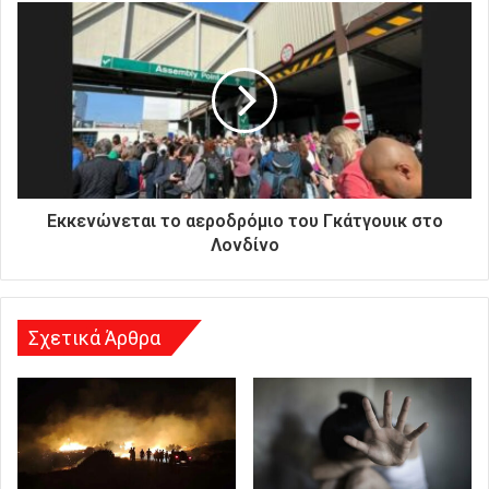
κ
ή
σ
α
ς
δ
ι
ε
ύ
θ
Εκκενώνεται το αεροδρόμιο του Γκάτγουικ στο
υ
Λονδίνο
ν
σ
η
Σχετικά Άρθρα