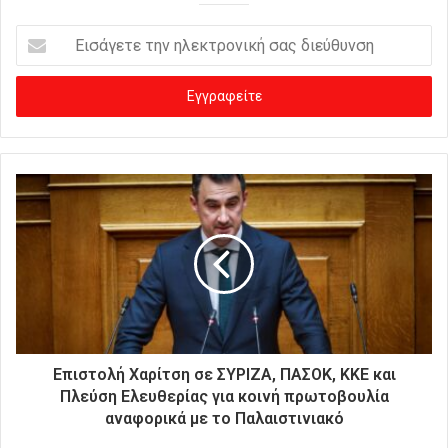
Ε
ι
σ
ά
γ
ε
τ
ε
τ
η
ν
η
λ
ε
κ
τ
ρ
Επιστολή Χαρίτση σε ΣΥΡΙΖΑ, ΠΑΣΟΚ, ΚΚΕ και
ο
Πλεύση Ελευθερίας για κοινή πρωτοβουλία
ν
αναφορικά με το Παλαιστινιακό
ι