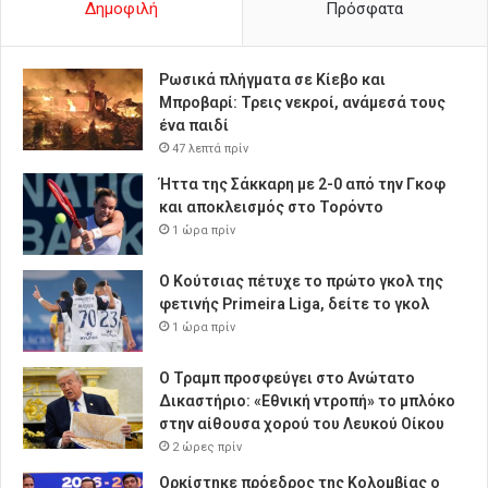
Δημοφιλή
Πρόσφατα
Ρωσικά πλήγματα σε Κίεβο και
Μπροβαρί: Τρεις νεκροί, ανάμεσά τους
ένα παιδί
47 λεπτά πρίν
Ήττα της Σάκκαρη με 2-0 από την Γκοφ
και αποκλεισμός στο Τορόντο
1 ώρα πρίν
Ο Κούτσιας πέτυχε το πρώτο γκολ της
φετινής Primeira Liga, δείτε το γκολ
1 ώρα πρίν
Ο Τραμπ προσφεύγει στο Ανώτατο
Δικαστήριο: «Εθνική ντροπή» το μπλόκο
στην αίθουσα χορού του Λευκού Οίκου
2 ώρες πρίν
Ορκίστηκε πρόεδρος της Κολομβίας ο