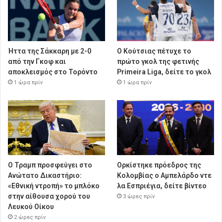
Ήττα της Σάκκαρη με 2-0
Ο Κούτσιας πέτυχε το
από την Γκοφ και
πρώτο γκολ της φετινής
αποκλεισμός στο Τορόντο
Primeira Liga, δείτε το γκολ
1 ώρα πρίν
1 ώρα πρίν
Ο Τραμπ προσφεύγει στο
Ορκίστηκε πρόεδρος της
Ανώτατο Δικαστήριο:
Κολομβίας ο Αμπελάρδο ντε
«Εθνική ντροπή» το μπλόκο
λα Εσπριέγια, δείτε βίντεο
στην αίθουσα χορού του
3 ώρες πρίν
Λευκού Οίκου
2 ώρες πρίν