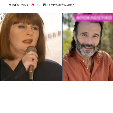
9 Μαΐου 2024
162
1 λεπτό ανάγνωσης