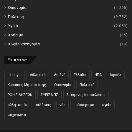
Οικονομία
(4.296)
Πολιτική
(9.782)
Υγεία
(2.059)
Χρήσιμα
(35)
Χωρίς κατηγορία
(19)
Ετικέτες
Lifestyle
Αθλητικά
Διεθνή
Ελλάδα
ΗΠΑ
Ισραήλ
Κυριάκος Μητσοτάκης
Οικονομία
Πολιτική
ΡΟΗ ΕΙΔΗΣΕΩΝ
ΣΥΡΙΖΑ ΠΣ
Στέφανος Κασσελάκης
αθλητισμός
ειδήσεις
νέα
ποδόσφαιρο
υγεία
ψυχαγωγία