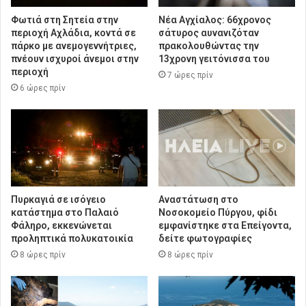
Φωτιά στη Σητεία στην
Νέα Αγχίαλος: 66χρονος
περιοχή Αχλάδια, κοντά σε
σάτυρος αυνανιζόταν
πάρκο με ανεμογεννήτριες,
πρακολουθώντας την
πνέουν ισχυροί άνεμοι στην
13χρονη γειτόνισσα του
περιοχή
7 ώρες πρίν
6 ώρες πρίν
Πυρκαγιά σε ισόγειο
Αναστάτωση στο
κατάστημα στο Παλαιό
Νοσοκομείο Πύργου, φίδι
Φάληρο, εκκενώνεται
εμφανίστηκε στα Επείγοντα,
προληπτικά πολυκατοικία
δείτε φωτογραφίες
8 ώρες πρίν
8 ώρες πρίν