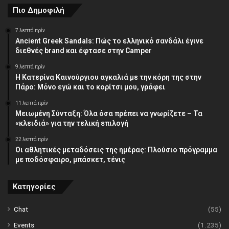
Πιο Δημοφιλή
7 λεπτά πρίν
Ancient Greek Sandals: Πώς το ελληνικό σανδάλι έγινε
διεθνές brand και έφτασε στην Camper
9 λεπτά πρίν
Η Κατερίνα Καινούργιου αγκαλιά με την κόρη της στην
Πάρο: Μόνο εγώ και το κορίτσι μου, γράφει
11 λεπτά πρίν
Μειωμένη Σύνταξη: Όλα όσα πρέπει να γνωρίζετε – Τα
«κλειδιά» για την τελική επιλογή
22 λεπτά πρίν
Οι αθλητικές μεταδόσεις της ημέρας: Πλούσιο πρόγραμμα
με ποδόσφαιρο, μπάσκετ, τένις
Κατηγορίες
Chat
(55)
Events
(1.235)