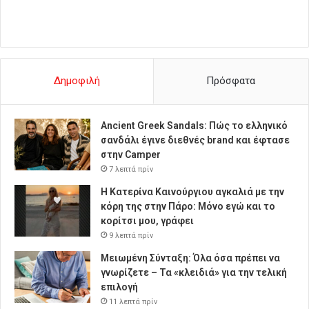
Δημοφιλή
Πρόσφατα
Ancient Greek Sandals: Πώς το ελληνικό
σανδάλι έγινε διεθνές brand και έφτασε
στην Camper
7 λεπτά πρίν
Η Κατερίνα Καινούργιου αγκαλιά με την
κόρη της στην Πάρο: Μόνο εγώ και το
κορίτσι μου, γράφει
9 λεπτά πρίν
Μειωμένη Σύνταξη: Όλα όσα πρέπει να
γνωρίζετε – Τα «κλειδιά» για την τελική
επιλογή
11 λεπτά πρίν