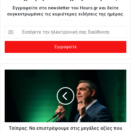
Εγγραφείτε στο newsletter του Hours.gr και δείτε
συγκεντρωμένες τις κυριότερες ειδήσεις της ημέρας.
Ε
ι
σ
ά
γ
ε
τ
ε
τ
η
ν
η
λ
ε
κ
τ
ρ
Τσίπρας: Να επιστρέψουμε στις μεγάλες αξίες που