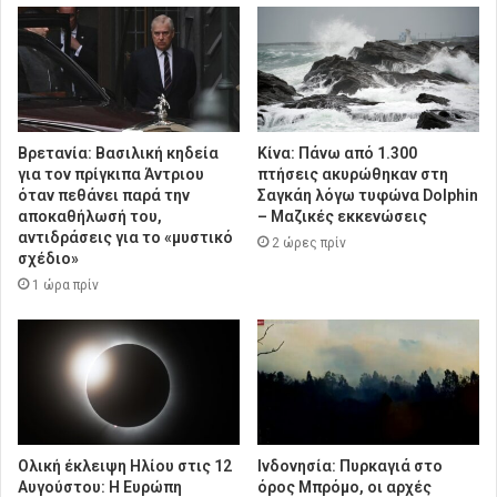
Βρετανία: Βασιλική κηδεία
Κίνα: Πάνω από 1.300
για τον πρίγκιπα Άντριου
πτήσεις ακυρώθηκαν στη
όταν πεθάνει παρά την
Σαγκάη λόγω τυφώνα Dolphin
αποκαθήλωσή του,
– Μαζικές εκκενώσεις
αντιδράσεις για το «μυστικό
2 ώρες πρίν
σχέδιο»
1 ώρα πρίν
Ολική έκλειψη Ηλίου στις 12
Ινδονησία: Πυρκαγιά στο
Αυγούστου: Η Ευρώπη
όρος Μπρόμο, οι αρχές