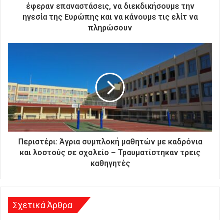
ο
έφεραν επαναστάσεις, να διεκδικήσουμε την
ν
ηγεσία της Ευρώπης και να κάνουμε τις ελίτ να
ι
πληρώσουν
κ
ή
σ
α
ς
δ
ι
ε
ύ
θ
υ
Περιστέρι: Άγρια συμπλοκή μαθητών με καδρόνια
ν
και λοστούς σε σχολείο – Τραυματίστηκαν τρεις
σ
καθηγητές
η
Σχετικά Άρθρα