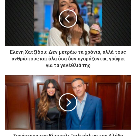
τ
η
ν
η
λ
ε
κ
τ
ρ
Ελένη Χατζίδου: Δεν μετράω τα χρόνια, αλλά τους
ο
ανθρώπους και όλα όσα δεν αγοράζονται, γράφει
ν
για τα γενέθλιά της
ι
κ
ή
σ
α
ς
δ
ι
ε
ύ
θ
Συνάντηση της Κίμπερλι Γκιλφόιλ με τον Αλέξη