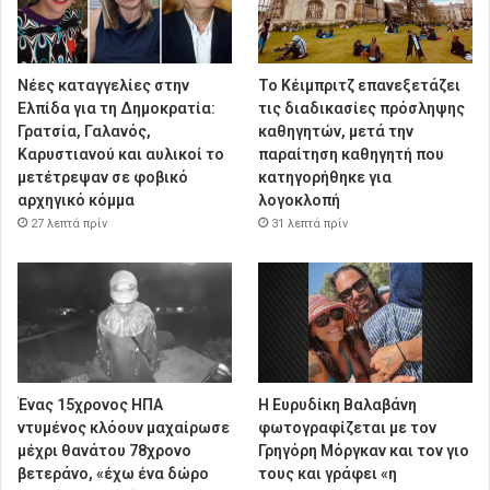
Νέες καταγγελίες στην
Το Κέιμπριτζ επανεξετάζει
Ελπίδα για τη Δημοκρατία:
τις διαδικασίες πρόσληψης
Γρατσία, Γαλανός,
καθηγητών, μετά την
Καρυστιανού και αυλικοί το
παραίτηση καθηγητή που
μετέτρεψαν σε φοβικό
κατηγορήθηκε για
αρχηγικό κόμμα
λογοκλοπή
27 λεπτά πρίν
31 λεπτά πρίν
Ένας 15χρονος ΗΠΑ
Η Ευρυδίκη Βαλαβάνη
ντυμένος κλόουν μαχαίρωσε
φωτογραφίζεται με τον
μέχρι θανάτου 78χρονο
Γρηγόρη Μόργκαν και τον γιο
βετεράνο, «έχω ένα δώρο
τους και γράφει «η