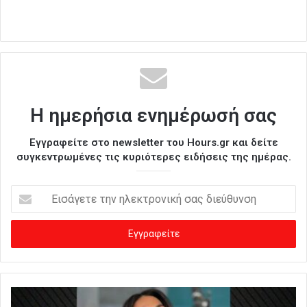
Η ημερήσια ενημέρωσή σας
Εγγραφείτε στο newsletter του Hours.gr και δείτε
συγκεντρωμένες τις κυριότερες ειδήσεις της ημέρας.
Ε
ι
σ
ά
γ
ε
τ
ε