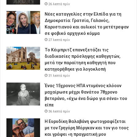
26 λεπτά πρίν
Νέες καταγγελίες στην Ελπίδα για τη
Δημοκρατία: Γρατσία, Γαλανός,
Καρυστιανού και αυλικοί το μετέτρεψαν
σε φοβικό αρχηγικό κόμμα
27 λεπτά πρίν
Το Κέιμπριτζ επανεξετάζει τις
διαδικασίες πρόσληψης καθηγητών,
μετά την παραίτηση καθηγητή που
κατηγορήθηκε για λογοκλοπή
31 λεπτά πρίν
Ένας 15χρονος ΗΠΑ ντυμένος κλόουν
μαχαίρωσε μέχρι θανάτου 78χρονο
βετεράνο, «έχω ένα δώρο για σένα» του
είπε
36 λεπτά πρίν
Η Ευρυδίκη Βαλαβάνη φωτογραφίζεται
με τον Γρηγόρη Μόργκαν και τον γιο τους
και γράφει «η πραγματική μου