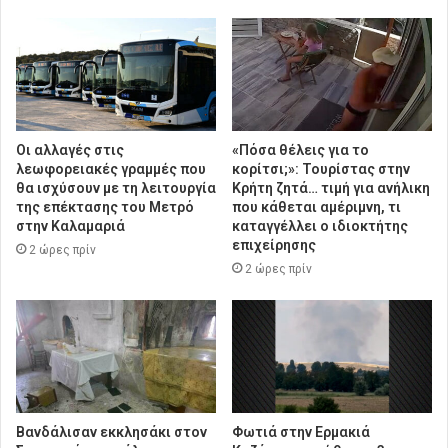
Οι αλλαγές στις
«Πόσα θέλεις για το
λεωφορειακές γραμμές που
κορίτσι;»: Τουρίστας στην
θα ισχύσουν με τη λειτουργία
Κρήτη ζητά… τιμή για ανήλικη
της επέκτασης του Μετρό
που κάθεται αμέριμνη, τι
στην Καλαμαριά
καταγγέλλει ο ιδιοκτήτης
επιχείρησης
2 ώρες πρίν
2 ώρες πρίν
Βανδάλισαν εκκλησάκι στον
Φωτιά στην Ερμακιά