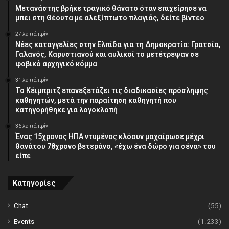
Μετανάστης βρήκε τραγικό θάνατο όταν επιχείρησε να
μπει στη Θέουτα με αλεξίπτωτο πλαγιάς, δείτε βίντεο
27 λεπτά πρίν
Νέες καταγγελίες στην Ελπίδα για τη Δημοκρατία: Γρατσία,
Γαλανός, Καρυστιανού και αυλικοί το μετέτρεψαν σε
φοβικό αρχηγικό κόμμα
31 λεπτά πρίν
Το Κέιμπριτζ επανεξετάζει τις διαδικασίες πρόσληψης
καθηγητών, μετά την παραίτηση καθηγητή που
κατηγορήθηκε για λογοκλοπή
36 λεπτά πρίν
Ένας 15χρονος ΗΠΑ ντυμένος κλόουν μαχαίρωσε μέχρι
θανάτου 78χρονο βετεράνο, «έχω ένα δώρο για σένα» του
είπε
Κατηγορίες
Chat
(55)
Events
(1.233)