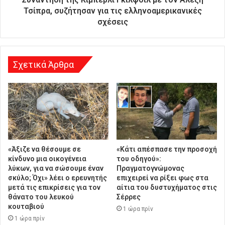
υ
Τσίπρα, συζήτησαν για τις ελληνοαμερικανικές
ν
σχέσεις
σ
η
Σχετικά Άρθρα
«Άξιζε να θέσουμε σε
«Κάτι απέσπασε την προσοχή
κίνδυνο μια οικογένεια
του οδηγού»:
λύκων, για να σώσουμε έναν
Πραγματογνώμονας
σκύλο; Όχι» λέει ο ερευνητής
επιχειρεί να ρίξει φως στα
μετά τις επικρίσεις για τον
αίτια του δυστυχήματος στις
θάνατο του λευκού
Σέρρες
κουταβιού
1 ώρα πρίν
1 ώρα πρίν