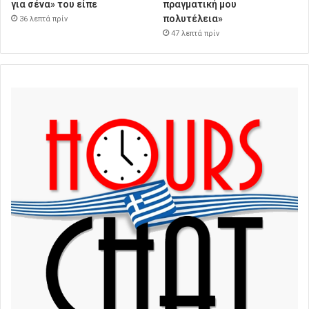
για σένα» του είπε
πραγματική μου
πολυτέλεια»
36 λεπτά πρίν
47 λεπτά πρίν