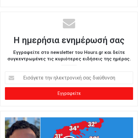
Η ημερήσια ενημέρωσή σας
Εγγραφείτε στο newsletter του Hours.gr και δείτε
συγκεντρωμένες τις κυριότερες ειδήσεις της ημέρας.
Ε
ι
σ
ά
γ
ε
τ
ε
τ
η