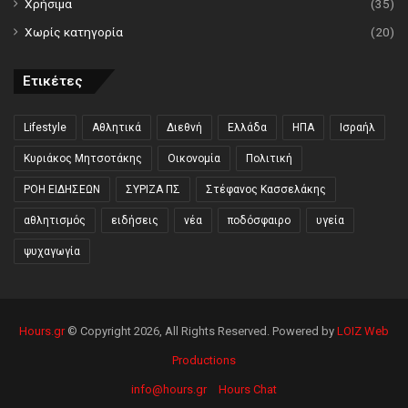
Χρήσιμα
(35)
Χωρίς κατηγορία
(20)
Ετικέτες
Lifestyle
Αθλητικά
Διεθνή
Ελλάδα
ΗΠΑ
Ισραήλ
Κυριάκος Μητσοτάκης
Οικονομία
Πολιτική
ΡΟΗ ΕΙΔΗΣΕΩΝ
ΣΥΡΙΖΑ ΠΣ
Στέφανος Κασσελάκης
αθλητισμός
ειδήσεις
νέα
ποδόσφαιρο
υγεία
ψυχαγωγία
Hours.gr
© Copyright 2026, All Rights Reserved. Powered by
LOIZ Web
Productions
info@hours.gr
Hours Chat