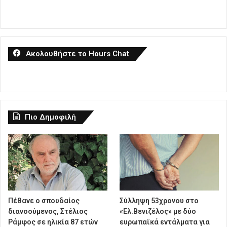
Ακολουθήστε το Hours Chat
Πιο Δημοφιλή
Πέθανε ο σπουδαίος
Σύλληψη 53χρονου στο
διανοούμενος, Στέλιος
«Ελ.Βενιζέλος» με δύο
Ράμφος σε ηλικία 87 ετών
ευρωπαϊκά εντάλματα για