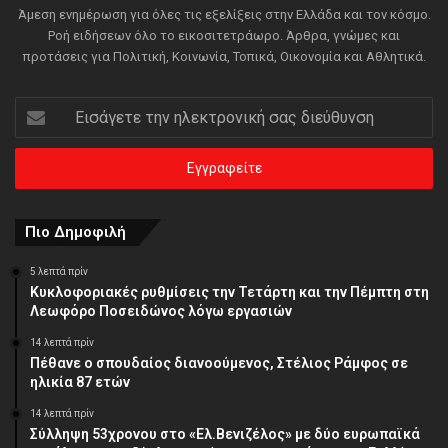
Άμεση ενημέρωση για όλες τις εξελίξεις στην Ελλάδα και τον κόσμο.
Ροή ειδήσεων όλο το εικοσιτετράωρο. Άρθρα, γνώμες και
προτάσεις για Πολιτική, Κοινωνία, Τοπικά, Οικονομία και Αθλητικά.
Εισάγετε
την
ηλεκτρονική
σας
διεύθυνση
Πιο Δημοφιλή
5 λεπτά πρίν
Κυκλοφοριακές ρυθμίσεις την Τετάρτη και την Πέμπτη στη
Λεωφόρο Ποσειδώνος λόγω εργασιών
14 λεπτά πρίν
Πέθανε ο σπουδαίος διανοούμενος, Στέλιος Ράμφος σε
ηλικία 87 ετών
14 λεπτά πρίν
Σύλληψη 53χρονου στο «Ελ.Βενιζέλος» με δύο ευρωπαϊκά