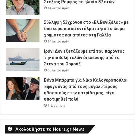
Στέλιος Ράμφος σε ηλικία 87 ετών
14 λεπτά πρίν
Σύλληψη 53χρονου στο «Ελ.Βενιζέλος» με
δύο ευρωπαϊκά εντάλματα για ξέπλυμα
χρήματος και απάτες στη Γαλλία
14 λεπτά πρίν
Ιράν: Δεν εξετάζουμε επί του παρόντος
την επιβολή τελών διέλευσης από τα
Στενά του Ορμούζ
58 λεπτά πρίν
Βάνα Μπάρμπα για Νίκο Καλογερόπουλο:
Έφυγε ένας από τους μεγαλύτερους
ηθοποιούς στην πατρίδα μας, είχε
υποτιμηθεί πολύ
1 ώρα πρίν
Ακολουθήστε το Hours.gr News