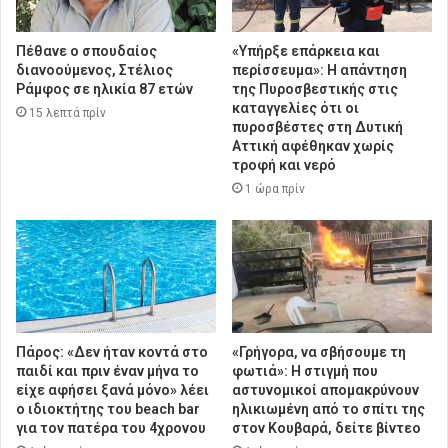
Πέθανε ο σπουδαίος
«Υπήρξε επάρκεια και
διανοούμενος, Στέλιος
περίσσευμα»: Η απάντηση
Ράμφος σε ηλικία 87 ετών
της Πυροσβεστικής στις
καταγγελίες ότι οι
15 λεπτά πρίν
πυροσβέστες στη Δυτική
Αττική αφέθηκαν χωρίς
τροφή και νερό
1 ώρα πρίν
Πάρος: «Δεν ήταν κοντά στο
«Γρήγορα, να σβήσουμε τη
παιδί και πριν έναν μήνα το
φωτιά»: Η στιγμή που
είχε αφήσει ξανά μόνο» λέει
αστυνομικοί απομακρύνουν
ο ιδιοκτήτης του beach bar
ηλικιωμένη από το σπίτι της
για τον πατέρα του 4χρονου
στον Κουβαρά, δείτε βίντεο