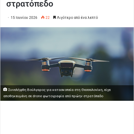
στρατόπεδο
15 Ιουνίου 2026
22
Λιγότερο από ένα λεπτό
Συνελήφθη Βούλγαρος για κατασκοπεία στη Θεσσαλονίκη, είχε
αποθηκευμένη σε drone φωτογραφία από πρώην στρατόπεδο