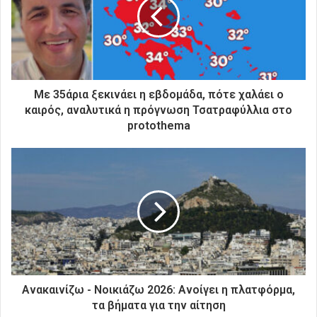
ν
η
λ
ε
κ
τ
ρ
Με 35άρια ξεκινάει η εβδομάδα, πότε χαλάει ο
ο
καιρός, αναλυτικά η πρόγνωση Τσατραφύλλια στο
ν
protothema
ι
κ
ή
σ
α
ς
δ
ι
ε
ύ
θ
Ανακαινίζω - Νοικιάζω 2026: Ανοίγει η πλατφόρμα,
υ
τα βήματα για την αίτηση
ν