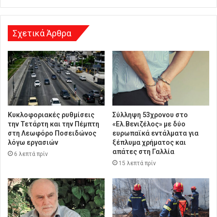
σ
η
Σχετικά Άρθρα
Κυκλοφοριακές ρυθμίσεις
Σύλληψη 53χρονου στο
την Τετάρτη και την Πέμπτη
«Ελ.Βενιζέλος» με δύο
στη Λεωφόρο Ποσειδώνος
ευρωπαϊκά εντάλματα για
λόγω εργασιών
ξέπλυμα χρήματος και
απάτες στη Γαλλία
6 λεπτά πρίν
15 λεπτά πρίν