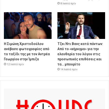
8 λεπτά πρίν
Η Σιμώνη Χριστοδούλου
Τζει Ντι Βανς κατά πάντων:
ανέβασε φωτογραφίες από
Από το «κήρυγμα» για την
το ταξίδι της με τον Αντρέα
ελευθερία του λόγου στις
Γεωργίου στην Ίμπιζα
προσωπικές επιθέσεις και
τα… μπουρίτο
12 λεπτά πρίν
14 λεπτά πρίν