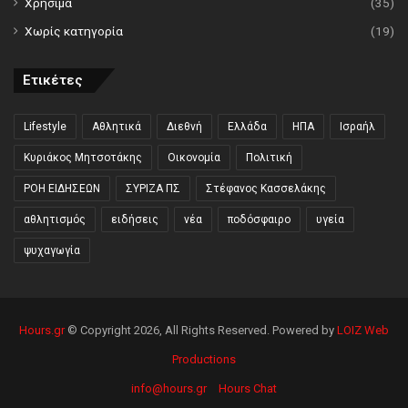
Χρήσιμα
(35)
Χωρίς κατηγορία
(19)
Ετικέτες
Lifestyle
Αθλητικά
Διεθνή
Ελλάδα
ΗΠΑ
Ισραήλ
Κυριάκος Μητσοτάκης
Οικονομία
Πολιτική
ΡΟΗ ΕΙΔΗΣΕΩΝ
ΣΥΡΙΖΑ ΠΣ
Στέφανος Κασσελάκης
αθλητισμός
ειδήσεις
νέα
ποδόσφαιρο
υγεία
ψυχαγωγία
Hours.gr
© Copyright 2026, All Rights Reserved. Powered by
LOIZ Web
Productions
info@hours.gr
Hours Chat