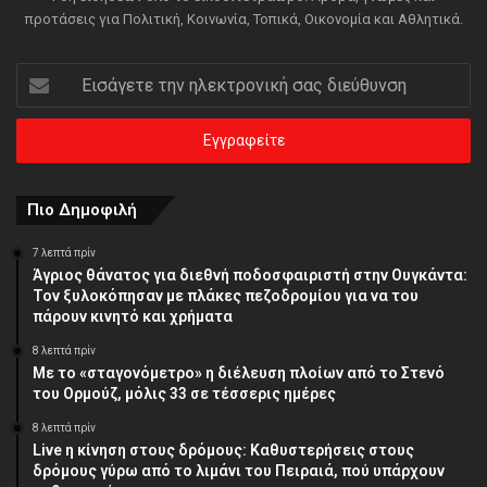
προτάσεις για Πολιτική, Κοινωνία, Τοπικά, Οικονομία και Αθλητικά.
Εισάγετε
την
ηλεκτρονική
σας
διεύθυνση
Πιο Δημοφιλή
7 λεπτά πρίν
Άγριος θάνατος για διεθνή ποδοσφαιριστή στην Ουγκάντα:
Τον ξυλοκόπησαν με πλάκες πεζοδρομίου για να του
πάρουν κινητό και χρήματα
8 λεπτά πρίν
Με το «σταγονόμετρο» η διέλευση πλοίων από το Στενό
του Ορμούζ, μόλις 33 σε τέσσερις ημέρες
8 λεπτά πρίν
Live η κίνηση στους δρόμους: Καθυστερήσεις στους
δρόμους γύρω από το λιμάνι του Πειραιά, πού υπάρχουν