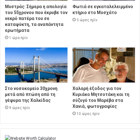
Μυστράς: Σήμερα η απολογία
Φωτιά σε εγκαταλελειμμένο
του 55χρονου που έκρυβε τον
κτήριο στο Μοσχάτο
νεκρό πατέρα του σε
3 ώρες πρίν
καταψύκτη, τα αναπάντητα
ερωτήματα
1 ώρα πρίν
Στο νοσοκομείο 30χρονη
Χαλαρή έξοδος για τον
μετά από πτώση από τη
Κυριάκο Μητσοτάκη και τη
γέφυρα της Χαλκίδας
σύζυγό του Μαρέβα στα
Χανιά, φωτογραφίες
9 ώρες πρίν
10 ώρες πρίν