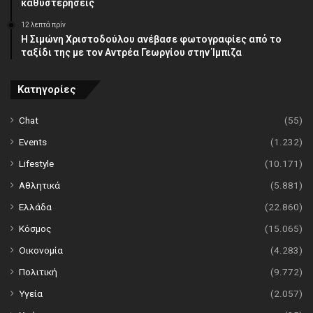
καθυστερήσεις
12 λεπτά πρίν
Η Σιμώνη Χριστοδούλου ανέβασε φωτογραφίες από το
ταξίδι της με τον Αντρέα Γεωργίου στην Ίμπιζα
Κατηγορίες
Chat
(55)
Events
(1.232)
Lifestyle
(10.171)
Αθλητικά
(5.881)
Ελλάδα
(22.860)
Κόσμος
(15.065)
Οικονομία
(4.283)
Πολιτική
(9.772)
Υγεία
(2.057)