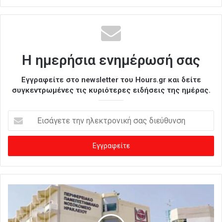
Η ημερήσια ενημέρωσή σας
Εγγραφείτε στο newsletter του Hours.gr και δείτε
συγκεντρωμένες τις κυριότερες ειδήσεις της ημέρας.
Ε
ι
σ
ά
γ
ε
τ
ε
τ
η
ν