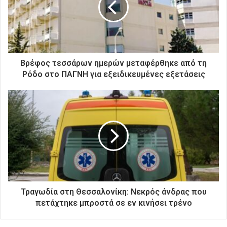
η
λ
ε
κ
τ
ρ
Βρέφος τεσσάρων ημερών μεταφέρθηκε από τη
ο
Ρόδο στο ΠΑΓΝΗ για εξειδικευμένες εξετάσεις
ν
ι
κ
ή
σ
α
ς
δ
ι
ε
ύ
Τραγωδία στη Θεσσαλονίκη: Νεκρός άνδρας που
θ
πετάχτηκε μπροστά σε εν κινήσει τρένο
υ
ν