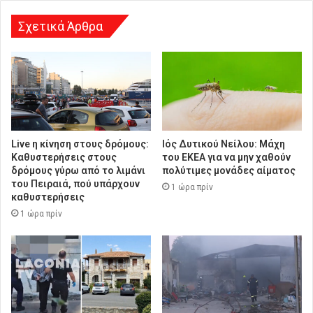
σ
η
Σχετικά Άρθρα
Live η κίνηση στους δρόμους:
Ιός Δυτικού Νείλου: Μάχη
Καθυστερήσεις στους
του ΕΚΕΑ για να μην χαθούν
δρόμους γύρω από το λιμάνι
πολύτιμες μονάδες αίματος
του Πειραιά, πού υπάρχουν
1 ώρα πρίν
καθυστερήσεις
1 ώρα πρίν