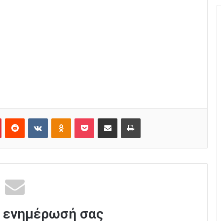
Pinterest
Reddit
VKontakte
Odnoklassniki
Pocket
Κοινοποίηση μέσω Email
Εκτύπωση
 ενημέρωσή σας