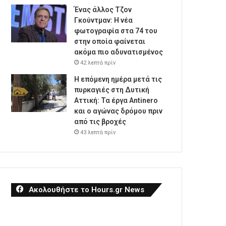
Ένας άλλος Τζον
Γκούντμαν: H νέα
φωτογραφία στα 74 του
στην οποία φαίνεται
ακόμα πιο αδυνατισμένος
42 λεπτά πρίν
Η επόμενη ημέρα μετά τις
πυρκαγιές στη Δυτική
Αττική: Τα έργα Antinero
και ο αγώνας δρόμου πριν
από τις βροχές
43 λεπτά πρίν
Ακολουθήστε το Hours.gr News