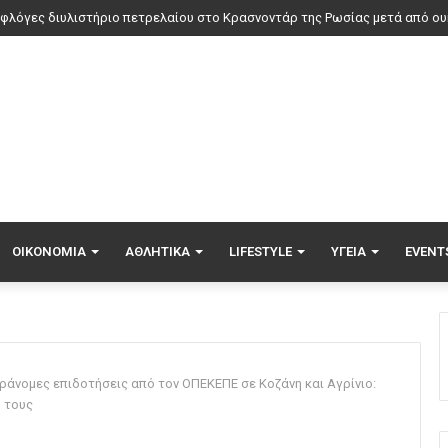
α και αξεσουάρ από το «Ο Διάβολος φοράει Prada 2» βγαίνουν σε διαδικ
ΟΙΚΟΝΟΜΊΑ
ΑΘΛΗΤΙΚΆ
LIFESTYLE
ΥΓΕΊΑ
EVENT
αράνομες επιδοτήσεις από τον ΟΠΕΚΕΠΕ σε Κοζάνη και Αγρίνιο:
 τους