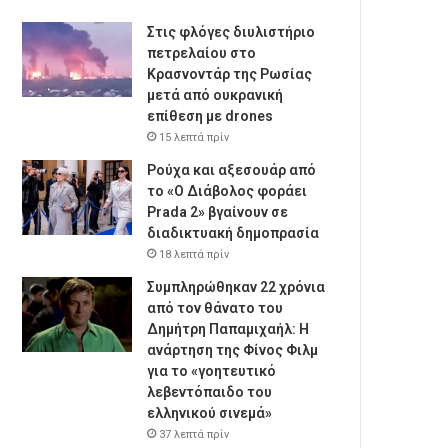
Στις φλόγες διυλιστήριο
πετρελαίου στο
Κρασνοντάρ της Ρωσίας
μετά από ουκρανική
επίθεση με drones
15 λεπτά πρίν
Ρούχα και αξεσουάρ από
το «Ο Διάβολος φοράει
Prada 2» βγαίνουν σε
διαδικτυακή δημοπρασία
18 λεπτά πρίν
Συμπληρώθηκαν 22 χρόνια
από τον θάνατο του
Δημήτρη Παπαμιχαήλ: Η
ανάρτηση της Φίνος Φιλμ
για το «γοητευτικό
λεβεντόπαιδο του
ελληνικού σινεμά»
37 λεπτά πρίν