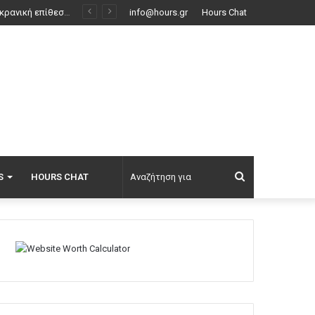
τυακή δημοπρασία
info@hours.gr
Hours Chat
Αναζήτηση
S
HOURS CHAT
για