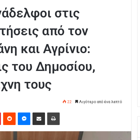
νάδελφοι στις
τήσεις από τον
νη και Αγρίνιο:
ς του Δημοσίου,
χνη τους
22
Λιγότερο από ένα λεπτό
Pinterest
Reddit
Messenger
Κοινοποίηση μέσω Email
Εκτύπωση