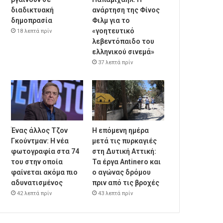
διαδικτυακή
ανάρτηση της Φίνος
δημοπρασία
Φιλμ για το
«γοητευτικό
18 λεπτά πρίν
λεβεντόπαιδο του
ελληνικού σινεμά»
37 λεπτά πρίν
Ένας άλλος Τζον
Η επόμενη ημέρα
Γκούντμαν: H νέα
μετά τις πυρκαγιές
φωτογραφία στα 74
στη Δυτική Αττική:
του στην οποία
Τα έργα Antinero και
φαίνεται ακόμα πιο
ο αγώνας δρόμου
αδυνατισμένος
πριν από τις βροχές
42 λεπτά πρίν
43 λεπτά πρίν