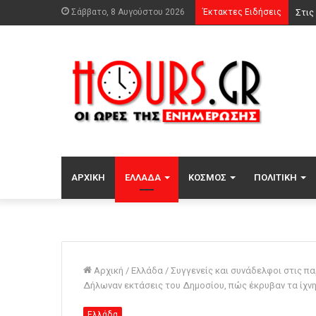
Σάββατο, 8 Αυγούστου 2026
Έκτακτες Ειδήσεις
Ρούχ
ΑΡΧΙΚΉ
ΕΛΛΆΔΑ
ΚΌΣΜΟΣ
ΠΟΛΙΤΙΚΉ
Αρχική
/
Ελλάδα
/
Συγγενείς και συνάδελφοι στις π
Δήλωναν εκτάσεις του Δημοσίου, πώς έκρυβαν τα ίχνη
Ελλάδα