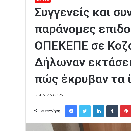
Συγγενείς και συ
παράνομες επιδο
ΟΠΕΚΕΠΕ σε Κοζά
Δήλωναν εκτάσει
πώς έκρυβαν τα ί
4 Ιουνίου 2026
Facebook
Twitter
LinkedIn
Tumblr
Κοινοποίηση