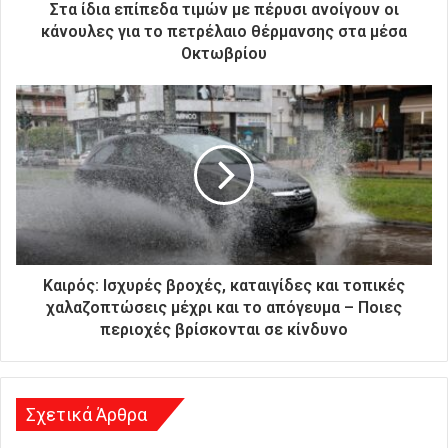
ρ
Στα ίδια επίπεδα τιμών με πέρυσι ανοίγουν οι
ο
κάνουλες για το πετρέλαιο θέρμανσης στα μέσα
ν
Οκτωβρίου
ι
κ
ή
σ
α
ς
δ
ι
ε
ύ
θ
Καιρός: Ισχυρές βροχές, καταιγίδες και τοπικές
υ
χαλαζοπτώσεις μέχρι και το απόγευμα – Ποιες
ν
περιοχές βρίσκονται σε κίνδυνο
σ
η
Σχετικά Άρθρα