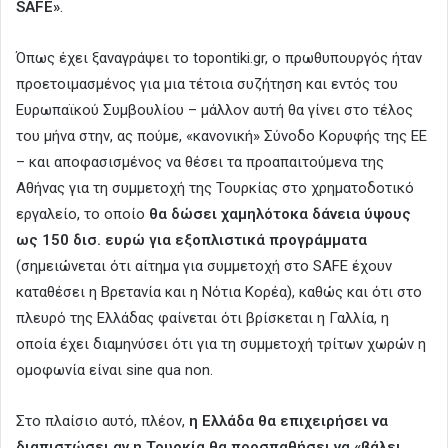
SAFE»
.
Όπως έχει ξαναγράψει το topontiki.gr, o πρωθυπουργός ήταν
προετοιμασμένος για μια τέτοια συζήτηση και εντός του
Ευρωπαϊκού Συμβουλίου – μάλλον αυτή θα γίνει στο τέλος
του μήνα στην, ας πούμε, «κανονική» Σύνοδο Κορυφής της ΕΕ
– και αποφασισμένος να θέσει τα προαπαιτούμενα της
Αθήνας για τη συμμετοχή της Τουρκίας στο χρηματοδοτικό
εργαλείο, το οποίο
θα δώσει χαμηλότοκα δάνεια ύψους
ως 150 δισ. ευρώ για εξοπλιστικά προγράμματα
(σημειώνεται ότι αίτημα για συμμετοχή στο SAFE έχουν
καταθέσει η Βρετανία και η Νότια Κορέα), καθώς και ότι στο
πλευρό της Ελλάδας φαίνεται ότι βρίσκεται η Γαλλία, η
οποία έχει διαμηνύσει ότι για τη συμμετοχή τρίτων χωρών η
ομοφωνία είναι sine qua non.
Στο πλαίσιο αυτό, πλέον,
η Ελλάδα θα επιχειρήσει να
διαπιστώσει αν η Τουρκία θα προσπαθήσει να «βάλει