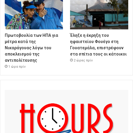
Πρωτοβουλία των ΗΠΑ για
Έληξε η έκρηξη του
μέτρα κατά της
ηφαιστείου Φουέγο στη
Νικαράγουας λόγω του
Γουατεμάλα, επιστρέφουν
αποκλεισμού της
στα σπίτια τους οι κάτοικοι
αντιπολίτευσης
2 ώρες πρίν
1 ώρα πρίν