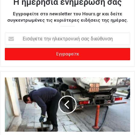
Η ημερήσια ενημέρωσή σας
Εγγραφείτε στο newsletter του Hours.gr και δείτε
συγκεντρωμένες τις κυριότερες ειδήσεις της ημέρας.
Ε
ι
σ
ά
γ
ε
τ
ε
τ
η
ν
η
λ
ε
κ
τ