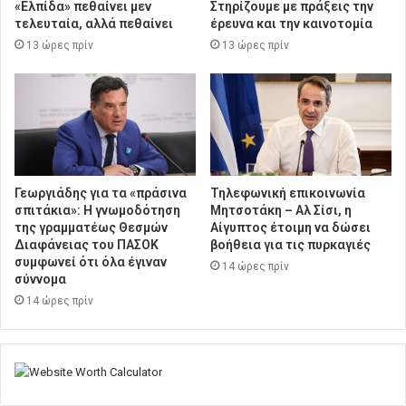
«Ελπίδα» πεθαίνει μεν
Στηρίζουμε με πράξεις την
τελευταία, αλλά πεθαίνει
έρευνα και την καινοτομία
13 ώρες πρίν
13 ώρες πρίν
Γεωργιάδης για τα «πράσινα
Τηλεφωνική επικοινωνία
σπιτάκια»: Η γνωμοδότηση
Μητσοτάκη – Αλ Σίσι, η
της γραμματέως Θεσμών
Αίγυπτος έτοιμη να δώσει
Διαφάνειας του ΠΑΣΟΚ
βοήθεια για τις πυρκαγιές
συμφωνεί ότι όλα έγιναν
14 ώρες πρίν
σύννομα
14 ώρες πρίν