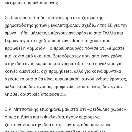
εκτίμησε ο πρωθυπουργός.
Σε δεύτερο επίπεδο, όσον αφορά στο ζήτημα της
χρηματοδότησης των μεγαλεπήβολων σχεδίων της ΕΕ για την
άμυνα – ήδη, μάλιστα, υπάρχουν αντιρρήσεις από Γαλλία και
Γερμανία για το σχέδιο περί «αντιdrone τείχους» που
προωθεί η Κομισιόν – ο πρωθυπουργός τόνισε ότι «είμαστε
πιο κοντά από εκεί που βρισκόμασταν πριν από έναν χρόνο
στην ιδέα ενός ευρωπαϊκού χρηματοδοτικού εργαλείου για
κοινές αμυντικές, όχι προμήθειες, αλλά για κοινά αμυντικά
σχέδια τα οποία θα είναι ευρωπαϊκού κοινού ενδιαφέροντος,
αλλά ακόμα δεν έχουμε, προφανώς, φτάσει εκεί, δεν έχουν
ληφθεί οριστικές αποφάσεις».
Ο Κ. Μητσοτάκης επισήμανε, μάλιστα, ότι «φειδωλές χώρες»,
όπως η Δανία και η Φινλανδία, έχουν αρχίσει να…
ζεσταίνονται στην ιδέα αυτή. Πάντως, εδώ πρέπει να