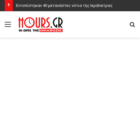
Εντοπίστηκαν 40 μετανάστες νότια της Ιεράπετρας
Μενού
Α
γι