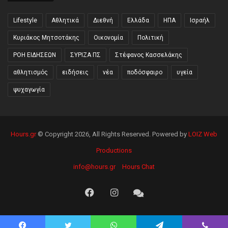
Lifestyle
Αθλητικά
Διεθνή
Ελλάδα
ΗΠΑ
Ισραήλ
Κυριάκος Μητσοτάκης
Οικονομία
Πολιτική
ΡΟΗ ΕΙΔΗΣΕΩΝ
ΣΥΡΙΖΑ ΠΣ
Στέφανος Κασσελάκης
αθλητισμός
ειδήσεις
νέα
ποδόσφαιρο
υγεία
ψυχαγωγία
Hours.gr
© Copyright 2026, All Rights Reserved. Powered by
LOIZ Web
Productions
info@hours.gr
Hours Chat
Facebook
Instagram
Hours
Chat