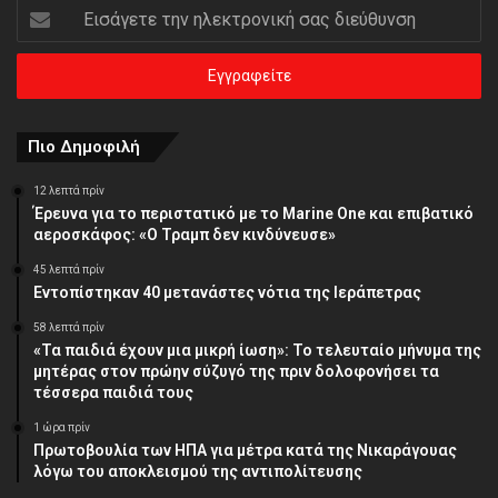
Εισάγετε
την
ηλεκτρονική
σας
διεύθυνση
Πιο Δημοφιλή
12 λεπτά πρίν
Έρευνα για το περιστατικό με το Marine One και επιβατικό
αεροσκάφος: «Ο Τραμπ δεν κινδύνευσε»
45 λεπτά πρίν
Εντοπίστηκαν 40 μετανάστες νότια της Ιεράπετρας
58 λεπτά πρίν
«Τα παιδιά έχουν μια μικρή ίωση»: Το τελευταίο μήνυμα της
μητέρας στον πρώην σύζυγό της πριν δολοφονήσει τα
τέσσερα παιδιά τους
1 ώρα πρίν
Πρωτοβουλία των ΗΠΑ για μέτρα κατά της Νικαράγουας
λόγω του αποκλεισμού της αντιπολίτευσης