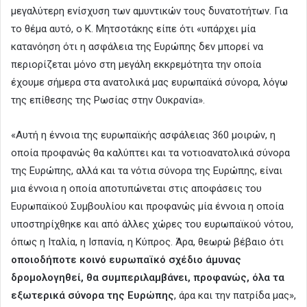
μεγαλύτερη ενίσχυση των αμυντικών τους δυνατοτήτων. Για
το θέμα αυτό, ο Κ. Μητσοτάκης είπε ότι «υπάρχει μία
κατανόηση ότι η ασφάλεια της Ευρώπης δεν μπορεί να
περιορίζεται μόνο στη μεγάλη εκκρεμότητα την οποία
έχουμε σήμερα στα ανατολικά μας ευρωπαϊκά σύνορα, λόγω
της επίθεσης της Ρωσίας στην Ουκρανία».
«Αυτή η έννοια της ευρωπαϊκής ασφάλειας 360 μοιρών, η
οποία προφανώς θα καλύπτει και τα νοτιοανατολικά σύνορα
της Ευρώπης, αλλά και τα νότια σύνορα της Ευρώπης, είναι
μια έννοια η οποία αποτυπώνεται στις αποφάσεις του
Ευρωπαϊκού Συμβουλίου και προφανώς μία έννοια η οποία
υποστηρίχθηκε και από άλλες χώρες του ευρωπαϊκού νότου,
όπως η Ιταλία, η Ισπανία, η Κύπρος. Άρα, θεωρώ βέβαιο ότι
οποιοδήποτε κοινό ευρωπαϊκό σχέδιο άμυνας
δρομολογηθεί, θα συμπεριλαμβάνει, προφανώς, όλα τα
εξωτερικά σύνορα της Ευρώπης
, άρα και την πατρίδα μας»,