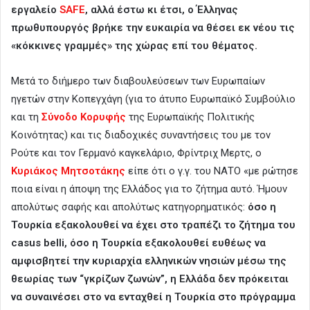
εργαλείο
SAFE
, αλλά έστω κι έτσι, ο Έλληνας
πρωθυπουργός βρήκε την ευκαιρία να θέσει εκ νέου τις
«κόκκινες γραμμές» της χώρας επί του θέματος.
Μετά το διήμερο των διαβουλεύσεων των Ευρωπαίων
ηγετών στην Κοπεγχάγη (για το άτυπο Ευρωπαϊκό Συμβούλιο
και τη
Σύνοδο Κορυφής
της Ευρωπαϊκής Πολιτικής
Κοινότητας) και τις διαδοχικές συναντήσεις του με τον
Ρούτε και τον Γερμανό καγκελάριο, Φρίντριχ Μερτς, ο
Κυριάκος Μητσοτάκης
είπε ότι ο γ.γ. του ΝΑΤΟ «με ρώτησε
ποια είναι η άποψη της Ελλάδος για το ζήτημα αυτό. Ήμουν
απολύτως σαφής και απολύτως κατηγορηματικός:
όσο η
Τουρκία εξακολουθεί να έχει στο τραπέζι το ζήτημα του
casus belli, όσο η Τουρκία εξακολουθεί ευθέως να
αμφισβητεί την κυριαρχία ελληνικών νησιών μέσω της
θεωρίας των “γκρίζων ζωνών”, η Ελλάδα δεν πρόκειται
να συναινέσει στο να ενταχθεί η Τουρκία στο πρόγραμμα