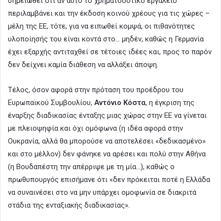
σημειωθεί ότι αν αυτό το χρηματοδοτικό εργαλείο
περιλαμβάνει και την έκδοση κοινού χρέους για τις χώρες –
μέλη της ΕΕ, τότε, για να ειπωθεί κομψά, οι πιθανότητες
υλοποίησής του είναι κοντά στο… μηδέν, καθώς η Γερμανία
έχει εξαρχής αντιταχθεί σε τέτοιες ιδέες και, προς το παρόν
δεν δείχνει καμία διάθεση να αλλάξει άποψη.
Τέλος, όσον αφορά στην πρόταση του προέδρου του
Ευρωπαϊκού Συμβουλίου,
Αντόνιο Κόστα
, η έγκριση της
έναρξης διαδικασίας ένταξης μιας χώρας στην ΕΕ να γίνεται
με πλειοψηφία και όχι ομόφωνα (η ιδέα αφορά στην
Ουκρανία, αλλά θα μπορούσε να αποτελέσει «δεδικασμένο»
και στο μέλλον) δεν φάνηκε να αρέσει και πολύ στην Αθήνα
(η Βουδαπέστη την απέρριψε με τη μία…), καθώς ο
πρωθυπουργός επισήμανε ότι «δεν πρόκειται ποτέ η Ελλάδα
να συναινέσει στο να μην υπάρχει ομοφωνία σε διακριτά
στάδια της ενταξιακής διαδικασίας».