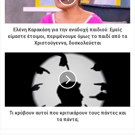
λ
ε
κ
τ
ρ
Ελένη Καρακάση για την αναδοχή παιδιού: Εμείς
ο
είμαστε έτοιμοι, περιμένουμε όμως το παιδί από τα
ν
Χριστούγεννα, δυσκολεύεται
ι
κ
ή
σ
α
ς
δ
ι
ε
ύ
θ
Τι κρύβουν αυτοί που κριτικάρουν τους πάντες και
υ
τα πάντα;
ν
σ