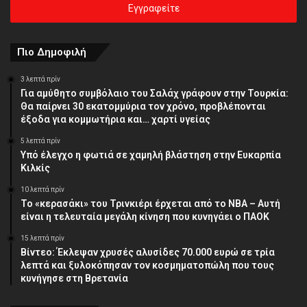
σας
διεύθυνση
Πιο Δημοφιλή
3 λεπτά πρίν
Για αμύθητο συμβόλαιο του Σαλάχ γράφουν στην Τουρκία:
Θα παίρνει 30 εκατομμύρια τον χρόνο, προβλέπονται
έξοδα για κομμωτήρια και… χαρτί υγείας
5 λεπτά πρίν
Υπό έλεγχο η φωτιά σε χαμηλή βλάστηση στην Ευκαρπία
Κιλκίς
10 λεπτά πρίν
Το «κερασάκι» του Τρινκιέρι έρχεται από το NBA – Αυτή
είναι η τελευταία μεγάλη κίνηση που κυνηγάει ο ΠΑΟΚ
15 λεπτά πρίν
Βίντεο: Έκλεψαν χρυσές αλυσίδες 70.000 ευρώ σε τρία
λεπτά και ξυλοκόπησαν τον κοσμηματοπώλη που τους
κυνήγησε στη Βρετανία