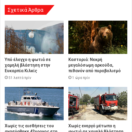
η
Σχετικά Άρθρα
Υπό έλεγχο η φωτιά σε
Καστοριά: Νεκρή
χαμηλή βλάστηση στην
μεγαλόσωμη αρκούδα,
Ευκαρπία Κιλκίς
πιθανόν από πυροβολισμό
51 λεπτά πρίν
1 ώρα πρίν
Χωρίς τις αισθήσεις του
Χωρίς ενεργό μέτωπο η
ανασύρθηκε 43χρονος στη
φωτιά σε χαμηλή βλάστηση