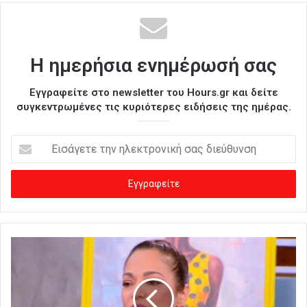
Η ημερήσια ενημέρωσή σας
Εγγραφείτε στο newsletter του Hours.gr και δείτε
συγκεντρωμένες τις κυριότερες ειδήσεις της ημέρας.
Ε
ι
σ
ά
γ
ε
τ
ε
τ
η
ν
η