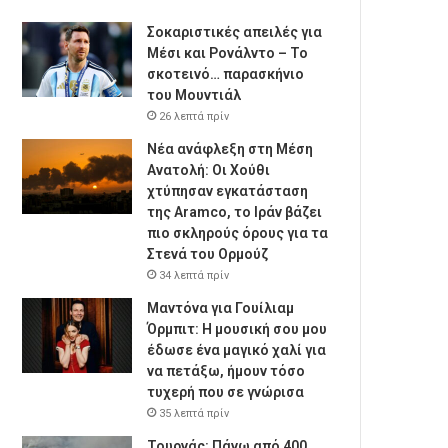
Σοκαριστικές απειλές για
Μέσι και Ρονάλντο – Το
σκοτεινό… παρασκήνιο
του Μουντιάλ
26 λεπτά πρίν
Νέα ανάφλεξη στη Μέση
Ανατολή: Οι Χούθι
χτύπησαν εγκατάσταση
της Aramco, το Ιράν βάζει
πιο σκληρούς όρους για τα
Στενά του Ορμούζ
34 λεπτά πρίν
Μαντόνα για Γουίλιαμ
Όρμπιτ: Η μουσική σου μου
έδωσε ένα μαγικό χαλί για
να πετάξω, ήμουν τόσο
τυχερή που σε γνώρισα
35 λεπτά πρίν
Τουρνάς: Πάνω από 400