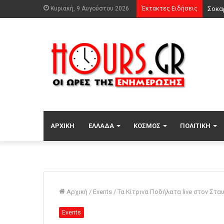
Κυριακή, 9 Αυγούστου 2026
Έκτακτες Ειδήσεις
ΑΡΧΙΚΉ
ΕΛΛΆΔΑ
ΚΌΣΜΟΣ
ΠΟΛΙΤΙΚΉ
Αρχική
/
Events
/
Τα Κίτρινα Ποδήλατα live στον Στ
Events