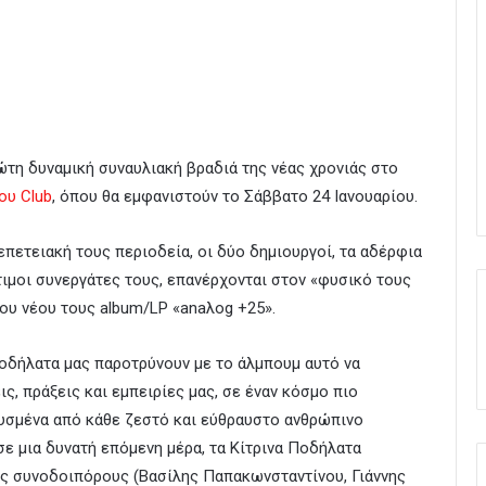
τη δυναμική συναυλιακή βραδιά της νέας χρονιάς στο
ο
υ Club
, όπου θα εμφανιστούν το Σάββατο 24 Ιανουαρίου.
επετειακή τους περιοδεία, οι δύο δημιουργοί, τα αδέρφια
τιμοι συνεργάτες τους, επανέρχονται στον «φυσικό τους
του νέου τους album/LP «anaλog +25».
Ποδήλατα μας παροτρύνουν με το άλμπουμ αυτό να
ς, πράξεις και εμπειρίες μας, σε έναν κόσμο πιο
ευσμένα από κάθε ζεστό και εύθραυστο ανθρώπινο
σε μια δυνατή επόμενη μέρα, τα Κίτρινα Ποδήλατα
υς συνοδοιπόρους (Βασίλης Παπακωνσταντίνου, Γιάννης