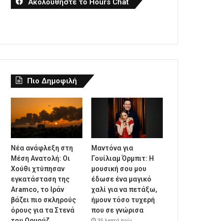
Ακολουθήστε το Hours Chat
Πιο Δημοφιλή
Νέα ανάφλεξη στη
Μαντόνα για
Μέση Ανατολή: Οι
Γουίλιαμ Όρμπιτ: Η
Χούθι χτύπησαν
μουσική σου μου
εγκατάσταση της
έδωσε ένα μαγικό
Aramco, το Ιράν
χαλί για να πετάξω,
βάζει πιο σκληρούς
ήμουν τόσο τυχερή
όρους για τα Στενά
που σε γνώρισα
του Ορμούζ
35 λεπτά πρίν