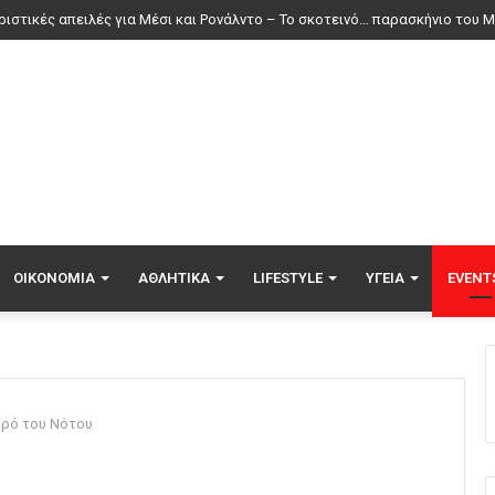
ΟΙΚΟΝΟΜΊΑ
ΑΘΛΗΤΙΚΆ
LIFESTYLE
ΥΓΕΊΑ
EVENT
αυρό του Νότου