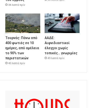
34 λεπτά πρίν
Τουρνάς: Πάνω από
ΑΑΔΕ:
400 φωτιές σε 10
Αιφνιδιαστικοί
ημέρες, από αμέλεια
έλεγχοι χωρίς
το 90% των
τοπικές… γνωριμίες
περιστατικών
49 λεπτά πρίν
40 λεπτά πρίν