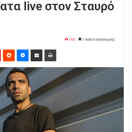
ατα live στον Σταυρό
165
1 λεπτό ανάγνωσης
Pinterest
Reddit
Messenger
Κοινοποίηση μέσω Email
Εκτύπωση