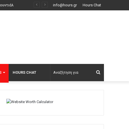
Νέα ανάφλεξη στη Μέση Ανατολή: Οι Χούθι χτύπησαν εγκατάσταση της Aramco, το Ιράν βάζει πιο σκληρούς όρους για τα Στενά του Ορμούζ
info@hours.gr
Hours Chat
Αναζήτηση
S
HOURS CHAT
για