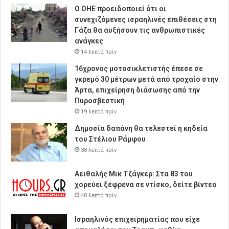
Ο ΟΗΕ προειδοποιεί ότι οι
συνεχιζόμενες ισραηλινές επιθέσεις στη
Γάζα θα αυξήσουν τις ανθρωπιστικές
ανάγκες
14 λεπτά πρίν
16χρονος μοτοσικλετιστής έπεσε σε
γκρεμό 30 μέτρων μετά από τροχαίο στην
Άρτα, επιχείρηση διάσωσης από την
Πυροσβεστική
19 λεπτά πρίν
Δημοσία δαπάνη θα τελεστεί η κηδεία
του Στέλιου Ράμφου
38 λεπτά πρίν
Αειθαλής Μικ Τζάγκερ: Στα 83 του
χορεύει ξέφρενα σε ντίσκο, δείτε βίντεο
40 λεπτά πρίν
Ισραηλινός επιχειρηματίας που είχε