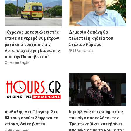
16χρονος μοτοσικλετιστής
Δημοσία δαπάνη θα
έπεσε σε γκρεμό 30 μέτρων
τελεστεί η κηδεία του
μετά από τροχαίο στην
Στέλιου Ράμφου
Άρτα, επιχείρηση διάσωσης
38 λεπτά πρίν
από την Πυροσβεστική
19 λεπτά πρίν
Αειθαλής Μικ Τζάγκερ: Στα
Ισραηλινός επιχειρηματίας
83 του χορεύει ξέφρενα σε
που είχε αποκαλέσει τον
ντίσκο, δείτε βίντεο
Τραμπ «καθίκι» κατεβαίνει
υποψήφιος με το κόμμα του
40 λεπτά πρίν