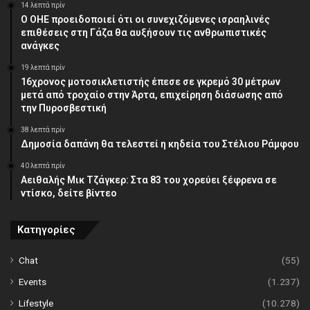
14 λεπτά πρίν
Ο ΟΗΕ προειδοποιεί ότι οι συνεχιζόμενες ισραηλινές
επιθέσεις στη Γάζα θα αυξήσουν τις ανθρωπιστικές
ανάγκες
19 λεπτά πρίν
16χρονος μοτοσικλετιστής έπεσε σε γκρεμό 30 μέτρων
μετά από τροχαίο στην Άρτα, επιχείρηση διάσωσης από
την Πυροσβεστική
38 λεπτά πρίν
Δημοσία δαπάνη θα τελεστεί η κηδεία του Στέλιου Ράμφου
40 λεπτά πρίν
Αειθαλής Μικ Τζάγκερ: Στα 83 του χορεύει ξέφρενα σε
ντίσκο, δείτε βίντεο
Κατηγορίες
Chat
(55)
Events
(1.237)
Lifestyle
(10.278)