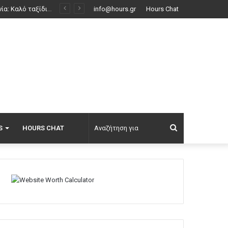
Πέθανε το άσπρο κουτάβι που συμβίωνε με αγέλη λύκων στην Κεντρική Μακεδονία: Καλό ταξίδι μικρέ, δείτε βίντεο
info@hours.gr
Hours Chat
Αναζήτηση
S
HOURS CHAT
για