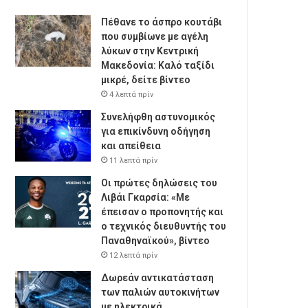
Πέθανε το άσπρο κουτάβι
που συμβίωνε με αγέλη
λύκων στην Κεντρική
Μακεδονία: Καλό ταξίδι
μικρέ, δείτε βίντεο
4 λεπτά πρίν
Συνελήφθη αστυνομικός
για επικίνδυνη οδήγηση
και απείθεια
11 λεπτά πρίν
Οι πρώτες δηλώσεις του
Λιβάι Γκαρσία: «Με
έπεισαν ο προπονητής και
ο τεχνικός διευθυντής του
Παναθηναϊκού», βίντεο
12 λεπτά πρίν
Δωρεάν αντικατάσταση
των παλιών αυτοκινήτων
με ηλεκτρικά