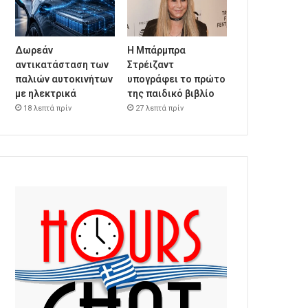
Δωρεάν
Η Μπάρμπρα
αντικατάσταση των
Στρέιζαντ
παλιών αυτοκινήτων
υπογράφει το πρώτο
με ηλεκτρικά
της παιδικό βιβλίο
18 λεπτά πρίν
27 λεπτά πρίν