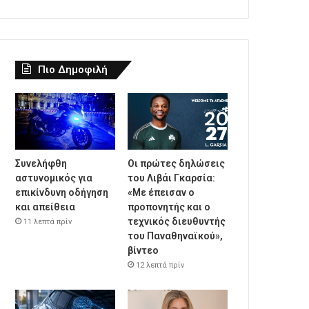
Πιο Δημοφιλή
Συνελήφθη
Οι πρώτες δηλώσεις
αστυνομικός για
του Λιβάι Γκαρσία:
επικίνδυνη οδήγηση
«Με έπεισαν ο
και απείθεια
προπονητής και ο
τεχνικός διευθυντής
11 λεπτά πρίν
του Παναθηναϊκού»,
βίντεο
12 λεπτά πρίν