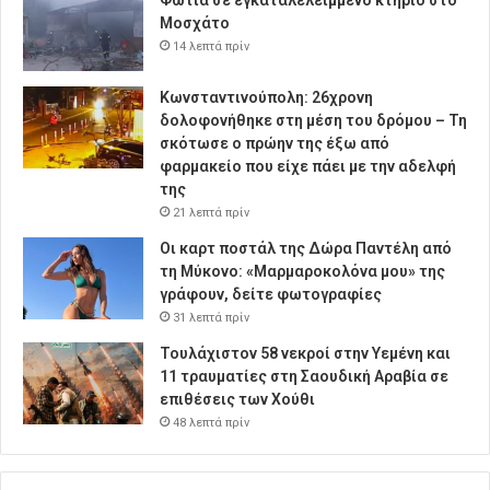
Μοσχάτο
14 λεπτά πρίν
Κωνσταντινούπολη: 26χρονη
δολοφονήθηκε στη μέση του δρόμου – Τη
σκότωσε ο πρώην της έξω από
φαρμακείο που είχε πάει με την αδελφή
της
21 λεπτά πρίν
Οι καρτ ποστάλ της Δώρα Παντέλη από
τη Μύκονο: «Μαρμαροκολόνα μου» της
γράφουν, δείτε φωτογραφίες
31 λεπτά πρίν
Τουλάχιστον 58 νεκροί στην Υεμένη και
11 τραυματίες στη Σαουδική Αραβία σε
επιθέσεις των Χούθι
48 λεπτά πρίν