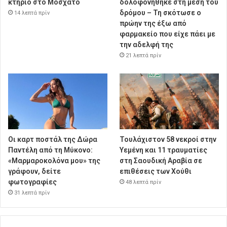
κτήριο στο Μοσχάτο
δολοφονήθηκε στη μέση του
δρόμου – Τη σκότωσε ο
14 λεπτά πρίν
πρώην της έξω από
φαρμακείο που είχε πάει με
την αδελφή της
21 λεπτά πρίν
Οι καρτ ποστάλ της Δώρα
Τουλάχιστον 58 νεκροί στην
Παντέλη από τη Μύκονο:
Υεμένη και 11 τραυματίες
«Μαρμαροκολόνα μου» της
στη Σαουδική Αραβία σε
γράφουν, δείτε
επιθέσεις των Χούθι
φωτογραφίες
48 λεπτά πρίν
31 λεπτά πρίν