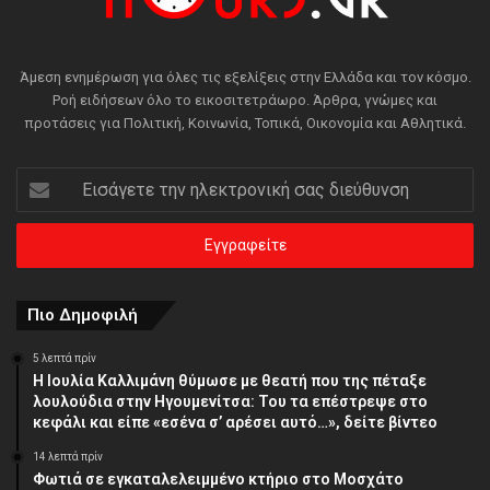
Άμεση ενημέρωση για όλες τις εξελίξεις στην Ελλάδα και τον κόσμο.
Ροή ειδήσεων όλο το εικοσιτετράωρο. Άρθρα, γνώμες και
προτάσεις για Πολιτική, Κοινωνία, Τοπικά, Οικονομία και Αθλητικά.
Εισάγετε
την
ηλεκτρονική
σας
διεύθυνση
Πιο Δημοφιλή
5 λεπτά πρίν
Η Ιουλία Καλλιμάνη θύμωσε με θεατή που της πέταξε
λουλούδια στην Ηγουμενίτσα: Του τα επέστρεψε στο
κεφάλι και είπε «εσένα σ’ αρέσει αυτό…», δείτε βίντεο
14 λεπτά πρίν
Φωτιά σε εγκαταλελειμμένο κτήριο στο Μοσχάτο