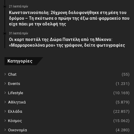
21 λεπτά πρίν
Κωνσταντινούπολη: 26χρονη δολοφονήθηκε στη μέση του
δρόμου – Τη σκότωσε ο πρώην της έξω από φαρμακείο που
είχε πάει με την αδελφή της
31 λεπτά πρίν
Οι καρτ ποστάλ της Δώρα Παντέλη από τη Μύκονο:
«Μαρμαροκολόνα μου» της γράφουν, δείτε φωτογραφίες
Κατηγορίες
Chat
(55)
Events
(1.231)
Lifestyle
(10.169)
Αθλητικά
(5.879)
Ελλάδα
(22.857)
Κόσμος
(15.062)
Οικονομία
(4.280)