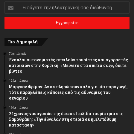
Εισάγετε
την
ηλεκτρονική
σας
διεύθυνση
Πιο Δημοφιλή
7 λεπτά πρίν
Ένοπλοι αυτονομιστές απειλούν τουρίστες και αγοραστές
κατοικιών στην Κορσική: «Μείνετε στα σπίτια σας», δείτε
βίντεο
12 λεπτά πρίν
Μόργκαν Φρίμαν: Αν σε πληρώσουν καλά για μία παραγωγή,
τότε παραβλέπεις κάποιες από τις αδυναμίες του
σεναρίου
16 λεπτά πρίν
21χρονος ναυαγοσώστης έσωσε Ιταλίδα τουρίστρια στη
Σαμοθράκη: «Την έβγαλαν στη στεριά σε ημιλιπόθυμη
κατάσταση»