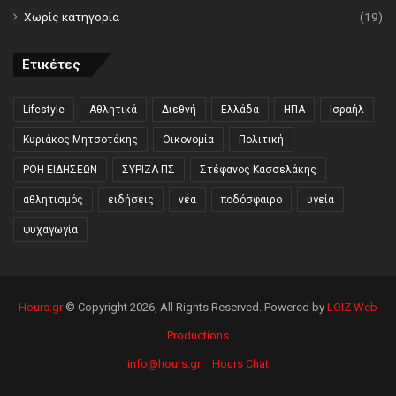
Χωρίς κατηγορία
(19)
Ετικέτες
Lifestyle
Αθλητικά
Διεθνή
Ελλάδα
ΗΠΑ
Ισραήλ
Κυριάκος Μητσοτάκης
Οικονομία
Πολιτική
ΡΟΗ ΕΙΔΗΣΕΩΝ
ΣΥΡΙΖΑ ΠΣ
Στέφανος Κασσελάκης
αθλητισμός
ειδήσεις
νέα
ποδόσφαιρο
υγεία
ψυχαγωγία
Hours.gr
© Copyright 2026, All Rights Reserved. Powered by
LOIZ Web
Productions
info@hours.gr
Hours Chat