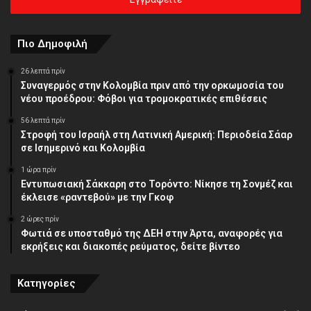
σας
διεύθυνση
Πιο Δημοφιλή
26 λεπτά πρίν
Συναγερμός στην Κολομβία πριν από την ορκωμοσία του
νέου προέδρου: Φόβοι για τρομοκρατικές επιθέσεις
56 λεπτά πρίν
Στροφή του Ισραήλ στη Λατινική Αμερική: Περιοδεία Σάαρ
σε Ισημερινό και Κολομβία
1 ώρα πρίν
Εντυπωσιακή Σάκκαρη στο Τορόντο: Νίκησε τη Σονμέζ και
έκλεισε «ραντεβού» με την Γκοφ
2 ώρες πρίν
Φωτιά σε υποσταθμό της ΔΕΗ στην Άρτα, αναφορές για
εκρήξεις και διακοπές ρεύματος, δείτε βίντεο
Κατηγορίες