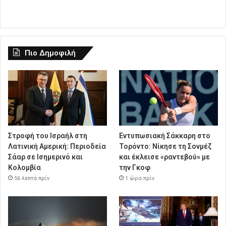
Πιο Δημοφιλή
Στροφή του Ισραήλ στη
Εντυπωσιακή Σάκκαρη στο
Λατινική Αμερική: Περιοδεία
Τορόντο: Νίκησε τη Σονμέζ
Σάαρ σε Ισημερινό και
και έκλεισε «ραντεβού» με
Κολομβία
την Γκοφ
56 λεπτά πρίν
1 ώρα πρίν