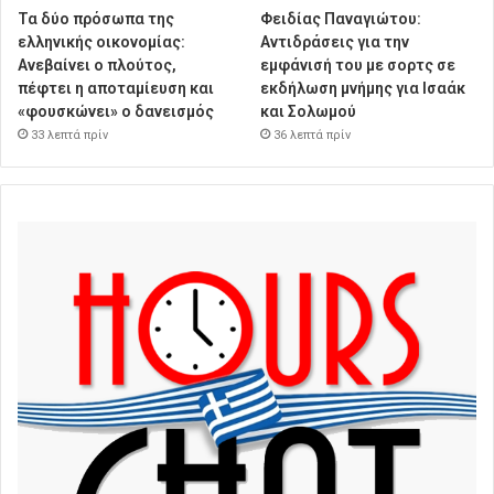
Τα δύο πρόσωπα της
Φειδίας Παναγιώτου:
ελληνικής οικονομίας:
Αντιδράσεις για την
Aνεβαίνει ο πλούτος,
εμφάνισή του με σορτς σε
πέφτει η αποταμίευση και
εκδήλωση μνήμης για Ισαάκ
«φουσκώνει» ο δανεισμός
και Σολωμού
33 λεπτά πρίν
36 λεπτά πρίν