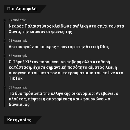
Πιο Δημοφιλή
5 λεπτά πρίν
Νεαρός Παλαιστίνιος κλείδωσε ανήλικη στο σπίτι του στα
Χανιά, την έσωσαν οι φωνές της
24 λεπτά πρίν
Λειτουργούν οι κάμερες – ραντάρ στην Αττική Οδό;
32 λεπτά πρίν
Ο Πέρεζ Χίλτον παραμένει σε σοβαρή αλλά σταθερή
κατάσταση, έχασε σημαντική ποσότητα αίματος λέει η
οικογένειά του μετά τον αυτοτραυματισμό του σε live στο
TikTok
33 λεπτά πρίν
Τα δύο πρόσωπα της ελληνικής οικονομίας: Aνεβαίνει ο
πλούτος, πέφτει η αποταμίευση και «φουσκώνει» ο
δανεισμός
Κατηγορίες