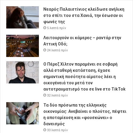
Νεαρός Παλαιστίνιος κλείδωσε ανήλικη
στο σπίτι του στα Χανιά, την έσωσαν οι
φωνές της
5 λεπτά πρίν
Λειτουργούν οι κάμερες – ραντάρ στην
Αττική Οδό;
24 λεπτά πρίν
Ο Πέρεζ Χίλτον παραμένει σε σοβαρή
αλλά σταθερή κατάσταση, έχασε
σημαντική ποσότητα αίματος λέει η
οικογένειά του μετά τον
αυτοτραυματισμό του σε live στο TikTok
32 λεπτά πρίν
Τα δύο πρόσωπα της ελληνικής
οικονομίας: Aνεβαίνει ο πλούτος, πέφτει
η αποταμίευση και «φουσκώνει» ο
δανεισμός
33 λεπτά πρίν