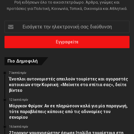
Ροή ειδήσεων όλο το εικοσιτετράωρο. Άρθρα, γνώμες και
προτάσεις για Πολιτική, Κοινωνία, Τοπικά, Οικονομία και Αθλητικά.
Εισάγετε
την
ηλεκτρονική
σας
διεύθυνση
Πιο Δημοφιλή
7 λεπτά πρίν
Ένοπλοι αυτονομιστές απειλούν τουρίστες και αγοραστές
κατοικιών στην Κορσική: «Μείνετε στα σπίτια σας», δείτε
βίντεο
12 λεπτά πρίν
Μόργκαν Φρίμαν: Αν σε πληρώσουν καλά για μία παραγωγή,
τότε παραβλέπεις κάποιες από τις αδυναμίες του
σεναρίου
16 λεπτά πρίν
21χρονος ναυαγοσώστης έσωσε Ιταλίδα τουρίστρια στη