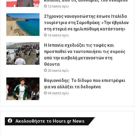
12 λεπτά πρίν
21χρονος ναυαγοσώστης έσωσε Ιταλίδα
τουρίστρια στη Σαμοθράκη: «Την έβγαλαν
στη στεριά σε ημιλιπόθυμη κατάσταση»
16 λεπτά πρίν
Η Ισπανία σχεδιάζει τις ταφές και
προσπαθεί να ταυτοποιήσει τις σορούς
από την εισβολή μεταναστών στη
Θέουτα
26 λεπτά πρίν
Βαγιαννίδης: Το δίδυμο που επιστρέφει
για να αλλάξει τα δεδομένα
34 λεπτά πρίν
Ακολουθήστε το Hours.gr News