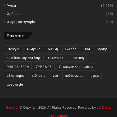
Υγεία
(2.059)
Χρήσιμα
(35)
Χωρίς κατηγορία
(19)
Ετικέτες
Lifestyle
Αθλητικά
Διεθνή
Ελλάδα
ΗΠΑ
Ισραήλ
Κυριάκος Μητσοτάκης
Οικονομία
Πολιτική
ΡΟΗ ΕΙΔΗΣΕΩΝ
ΣΥΡΙΖΑ ΠΣ
Στέφανος Κασσελάκης
αθλητισμός
ειδήσεις
νέα
ποδόσφαιρο
υγεία
ψυχαγωγία
Hours.gr
© Copyright 2026, All Rights Reserved. Powered by
LOIZ Web
Productions