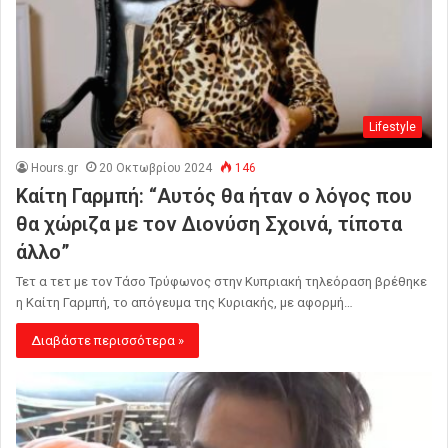
Lifestyle
Hours.gr
20 Οκτωβρίου 2024
146
Καίτη Γαρμπή: “Αυτός θα ήταν ο λόγος που
θα χώριζα με τον Διονύση Σχοινά, τίποτα
άλλο”
Τετ α τετ με τον Τάσο Τρύφωνος στην Κυπριακή τηλεόραση βρέθηκε
η Καίτη Γαρμπή, το απόγευμα της Κυριακής, με αφορμή…
Διαβάστε περισσότερα »