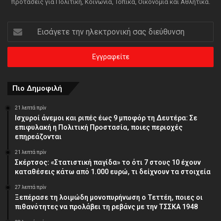
προτάσεις για Πολιτική, Κοινωνία, Τοπικά, Οικονομία και Αθλητικά.
Εισάγετε
την
ηλεκτρονική
σας
διεύθυνση
Πιο Δημοφιλή
21 λεπτά πρίν
Ισχυροί άνεμοι και ριπές έως 9 μποφόρ τη Δευτέρα: Σε
επιφυλακή η Πολιτική Προστασία, ποιες περιοχές
επηρεάζονται
21 λεπτά πρίν
Σκέρτσος: «Στατιστική παγίδα» το ότι 7 στους 10 έχουν
καταθέσεις κάτω από 1.000 ευρώ, τι δείχνουν τα στοιχεία
27 λεπτά πρίν
Ξεπέρασε τη λοιμώδη μονοπυρήνωση ο Τεττέη, ποιες οι
πιθανότητες να προλάβει τη ρεβάνς με την ΤΣΣΚΑ 1948