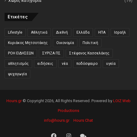
Χωρίς κατηγορία
(19)
Ετικέτες
Lifestyle
Αθλητικά
Διεθνή
Ελλάδα
ΗΠΑ
Ισραήλ
Κυριάκος Μητσοτάκης
Οικονομία
Πολιτική
ΡΟΗ ΕΙΔΗΣΕΩΝ
ΣΥΡΙΖΑ ΠΣ
Στέφανος Κασσελάκης
αθλητισμός
ειδήσεις
νέα
ποδόσφαιρο
υγεία
ψυχαγωγία
Hours.gr
© Copyright 2026, All Rights Reserved. Powered by
LOIZ Web
Productions
info@hours.gr
Hours Chat
Facebook
Instagram
Hours