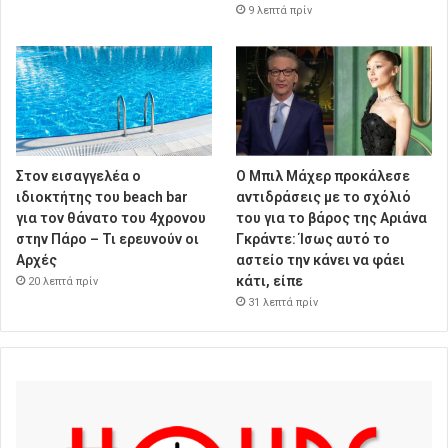
9 λεπτά πρίν
Στον εισαγγελέα ο
Ο Μπιλ Μάχερ προκάλεσε
ιδιοκτήτης του beach bar
αντιδράσεις με το σχόλιό
για τον θάνατο του 4χρονου
του για το βάρος της Αριάνα
στην Πάρο – Τι ερευνούν οι
Γκράντε: Ίσως αυτό το
Αρχές
αστείο την κάνει να φάει
κάτι, είπε
20 λεπτά πρίν
31 λεπτά πρίν