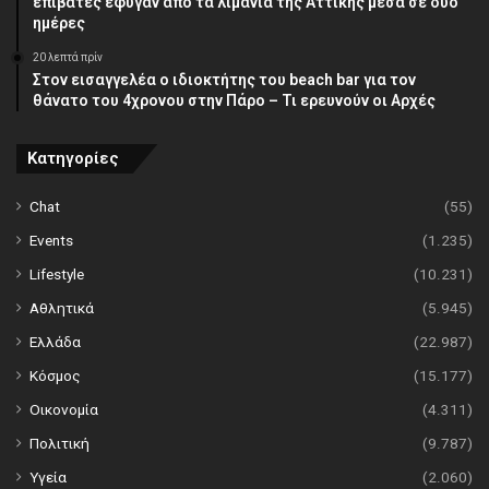
επιβάτες έφυγαν από τα λιμάνια της Αττικής μέσα σε δύο
ημέρες
20 λεπτά πρίν
Στον εισαγγελέα ο ιδιοκτήτης του beach bar για τον
θάνατο του 4χρονου στην Πάρο – Τι ερευνούν οι Αρχές
Κατηγορίες
Chat
(55)
Events
(1.235)
Lifestyle
(10.231)
Αθλητικά
(5.945)
Ελλάδα
(22.987)
Κόσμος
(15.177)
Οικονομία
(4.311)
Πολιτική
(9.787)
Υγεία
(2.060)