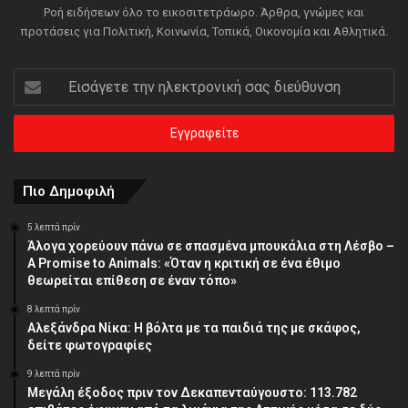
Ροή ειδήσεων όλο το εικοσιτετράωρο. Άρθρα, γνώμες και
προτάσεις για Πολιτική, Κοινωνία, Τοπικά, Οικονομία και Αθλητικά.
Εισάγετε
την
ηλεκτρονική
σας
διεύθυνση
Πιο Δημοφιλή
5 λεπτά πρίν
Άλογα χορεύουν πάνω σε σπασμένα μπουκάλια στη Λέσβο –
A Promise to Animals: «Όταν η κριτική σε ένα έθιμο
θεωρείται επίθεση σε έναν τόπο»
8 λεπτά πρίν
Αλεξάνδρα Νίκα: Η βόλτα με τα παιδιά της με σκάφος,
δείτε φωτογραφίες
9 λεπτά πρίν
Μεγάλη έξοδος πριν τον Δεκαπενταύγουστο: 113.782