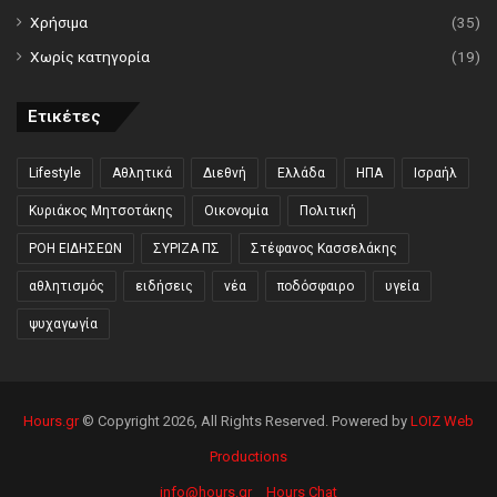
Χρήσιμα
(35)
Χωρίς κατηγορία
(19)
Ετικέτες
Lifestyle
Αθλητικά
Διεθνή
Ελλάδα
ΗΠΑ
Ισραήλ
Κυριάκος Μητσοτάκης
Οικονομία
Πολιτική
ΡΟΗ ΕΙΔΗΣΕΩΝ
ΣΥΡΙΖΑ ΠΣ
Στέφανος Κασσελάκης
αθλητισμός
ειδήσεις
νέα
ποδόσφαιρο
υγεία
ψυχαγωγία
Hours.gr
© Copyright 2026, All Rights Reserved. Powered by
LOIZ Web
Productions
info@hours.gr
Hours Chat