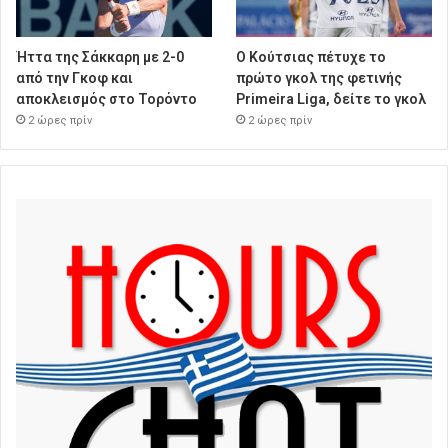
Ήττα της Σάκκαρη με 2-0
Ο Κούτσιας πέτυχε το
από την Γκοφ και
πρώτο γκολ της φετινής
αποκλεισμός στο Τορόντο
Primeira Liga, δείτε το γκολ
2 ώρες πρίν
2 ώρες πρίν