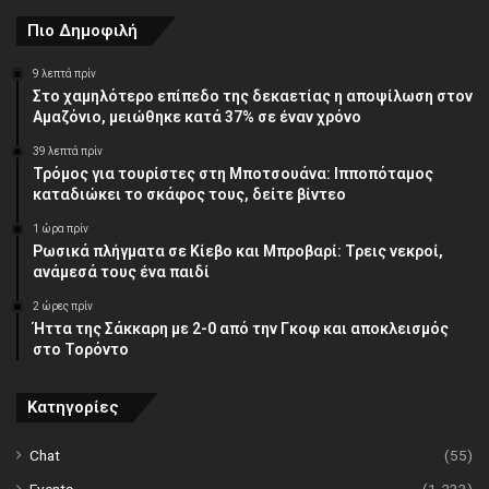
Πιο Δημοφιλή
9 λεπτά πρίν
Στο χαμηλότερο επίπεδο της δεκαετίας η αποψίλωση στον
Αμαζόνιο, μειώθηκε κατά 37% σε έναν χρόνο
39 λεπτά πρίν
Τρόμος για τουρίστες στη Μποτσουάνα: Ιπποπόταμος
καταδιώκει το σκάφος τους, δείτε βίντεο
1 ώρα πρίν
Ρωσικά πλήγματα σε Κίεβο και Μπροβαρί: Τρεις νεκροί,
ανάμεσά τους ένα παιδί
2 ώρες πρίν
Ήττα της Σάκκαρη με 2-0 από την Γκοφ και αποκλεισμός
στο Τορόντο
Κατηγορίες
Chat
(55)