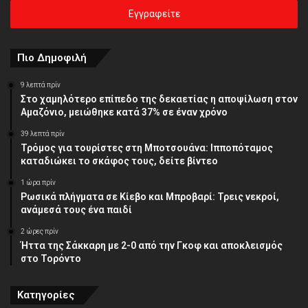
ηλεκτρονική
σας
διεύθυνση
Πιο Δημοφιλή
9 λεπτά πρίν
Στο χαμηλότερο επίπεδο της δεκαετίας η αποψίλωση στον
Αμαζόνιο, μειώθηκε κατά 37% σε έναν χρόνο
39 λεπτά πρίν
Τρόμος για τουρίστες στη Μποτσουάνα: Ιπποπόταμος
καταδιώκει το σκάφος τους, δείτε βίντεο
1 ώρα πρίν
Ρωσικά πλήγματα σε Κίεβο και Μπροβαρί: Τρεις νεκροί,
ανάμεσά τους ένα παιδί
2 ώρες πρίν
Ήττα της Σάκκαρη με 2-0 από την Γκοφ και αποκλεισμός
στο Τορόντο
Κατηγορίες