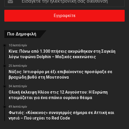
την
ηλεκτρονική
σας
διεύθυνση
Πιο Δημοφιλή
10 λεπτά πρίν
Κίνα: Πάνω από 1.300 πτήσεις ακυρώθηκαν στη Σαγκάη
λόγω τυφώνα Dolphin – Μαζικές εκκενώσεις
25 λεπτά πρίν
Νάξος: Ιστιοφόρο με έξι επιβαίνοντες προσάραξε σε
βραχώδη βυθό στη Μουτσούνα
34 λεπτά πρίν
Ολική έκλειψη Ηλίου στις 12 Αυγούστου: Η Ευρώπη
ετοιμάζεται για ένα σπάνιο ουράνιο θέαμα
49 λεπτά πρίν
Φωτιές: «Κόκκινος» συναγερμός σήμερα σε Αττική και
νησιά – Πού ισχύει το Red Code