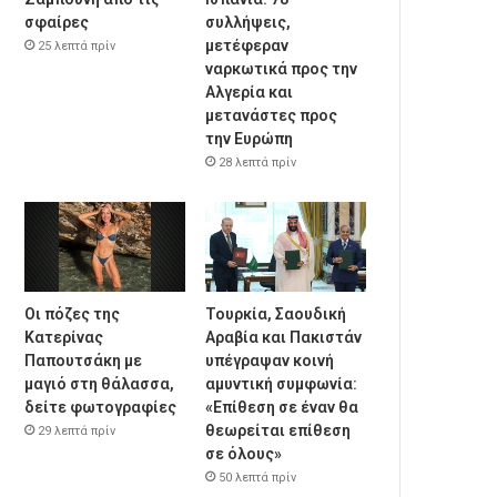
σφαίρες
συλλήψεις,
μετέφεραν
25 λεπτά πρίν
ναρκωτικά προς την
Αλγερία και
μετανάστες προς
την Ευρώπη
28 λεπτά πρίν
Οι πόζες της
Τουρκία, Σαουδική
Κατερίνας
Αραβία και Πακιστάν
Παπουτσάκη με
υπέγραψαν κοινή
μαγιό στη θάλασσα,
αμυντική συμφωνία:
δείτε φωτογραφίες
«Επίθεση σε έναν θα
θεωρείται επίθεση
29 λεπτά πρίν
σε όλους»
50 λεπτά πρίν