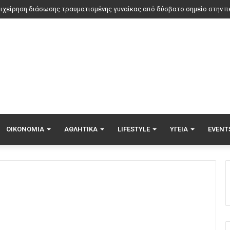
αν η θωρακισμένη BMW δεν κατάφερε να προστατεύσει τον Ζαμπούνη από
ΟΙΚΟΝΟΜΊΑ
ΑΘΛΗΤΙΚΆ
LIFESTYLE
ΥΓΕΊΑ
EVENT