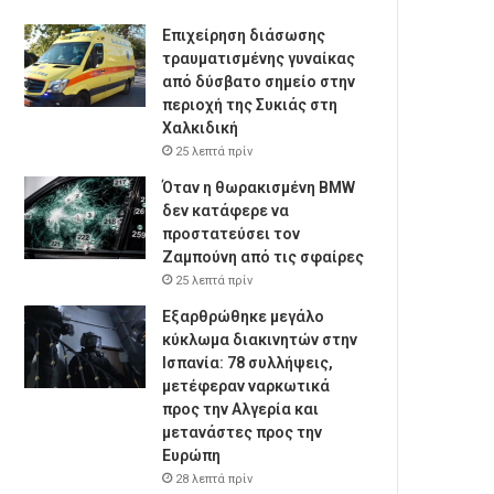
Επιχείρηση διάσωσης
τραυματισμένης γυναίκας
από δύσβατο σημείο στην
περιοχή της Συκιάς στη
Χαλκιδική
25 λεπτά πρίν
Όταν η θωρακισμένη BMW
δεν κατάφερε να
προστατεύσει τον
Ζαμπούνη από τις σφαίρες
25 λεπτά πρίν
Εξαρθρώθηκε μεγάλο
κύκλωμα διακινητών στην
Ισπανία: 78 συλλήψεις,
μετέφεραν ναρκωτικά
προς την Αλγερία και
μετανάστες προς την
Ευρώπη
28 λεπτά πρίν