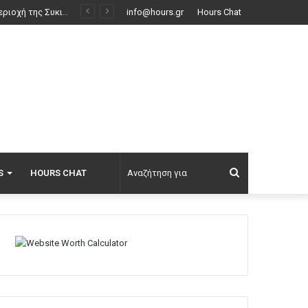
 τις σφαίρες
info@hours.gr
Hours Chat
Αναζήτηση
S
HOURS CHAT
για