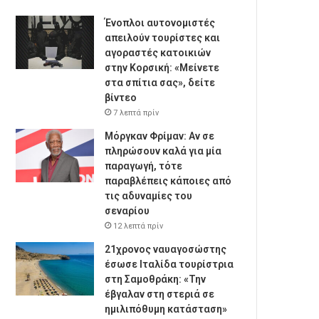
Ένοπλοι αυτονομιστές
απειλούν τουρίστες και
αγοραστές κατοικιών
στην Κορσική: «Μείνετε
στα σπίτια σας», δείτε
βίντεο
7 λεπτά πρίν
Μόργκαν Φρίμαν: Αν σε
πληρώσουν καλά για μία
παραγωγή, τότε
παραβλέπεις κάποιες από
τις αδυναμίες του
σεναρίου
12 λεπτά πρίν
21χρονος ναυαγοσώστης
έσωσε Ιταλίδα τουρίστρια
στη Σαμοθράκη: «Την
έβγαλαν στη στεριά σε
ημιλιπόθυμη κατάσταση»