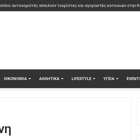
ΟΙΚΟΝΟΜΊΑ
ΑΘΛΗΤΙΚΆ
LIFESTYLE
ΥΓΕΊΑ
EVENT
νη