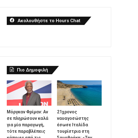
Ακολουθήστε το Hours Chat
Πιο Δημοφιλή
Μόργκαν Φρίμαν: Αν
21χρονος
σε πληρώσουν καλά
ναυαγοσώστης
για μία παραγωγή,
έσωσε Ιταλίδα
τότε παραβλέπεις
τουρίστρια στη
κάποιες από τις
Σαμοθράκη: «Την