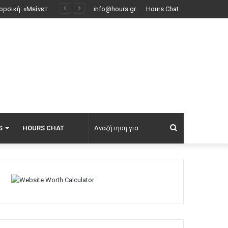
Μόργκαν Φρίμαν: Αν σε πληρώσουν καλά για μία παραγωγή, τότε παραβλέπεις κάποιες από τις αδυναμίες του σεναρίου
info@hours.gr
Hours Chat
Αναζήτηση
S
HOURS CHAT
για