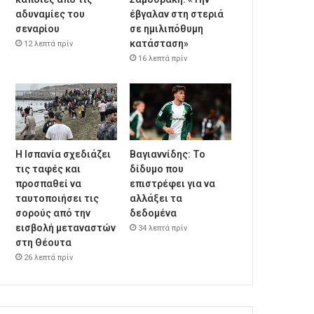
αδυναμίες του
έβγαλαν στη στεριά
σεναρίου
σε ημιλιπόθυμη
κατάσταση»
12 λεπτά πρίν
16 λεπτά πρίν
Η Ισπανία σχεδιάζει
Βαγιαννίδης: Το
τις ταφές και
δίδυμο που
προσπαθεί να
επιστρέφει για να
ταυτοποιήσει τις
αλλάξει τα
σορούς από την
δεδομένα
εισβολή μεταναστών
34 λεπτά πρίν
στη Θέουτα
26 λεπτά πρίν