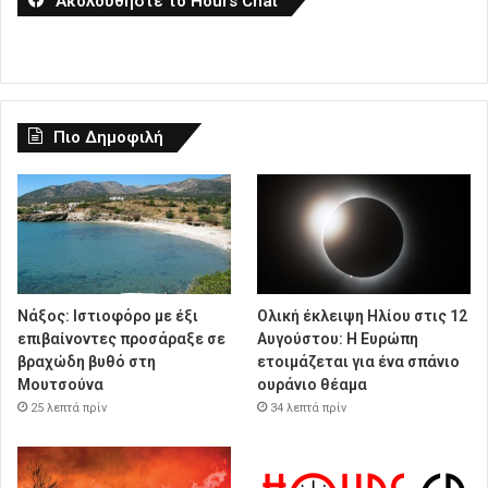
Ακολουθήστε το Hours Chat
Πιο Δημοφιλή
Νάξος: Ιστιοφόρο με έξι
Ολική έκλειψη Ηλίου στις 12
επιβαίνοντες προσάραξε σε
Αυγούστου: Η Ευρώπη
βραχώδη βυθό στη
ετοιμάζεται για ένα σπάνιο
Μουτσούνα
ουράνιο θέαμα
25 λεπτά πρίν
34 λεπτά πρίν