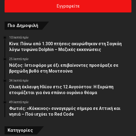
ηλεκτρονική
σας
διεύθυνση
Πιο Δημοφιλή
10 λεπτά πρίν
Κίνα: Πάνω από 1.300 πτήσεις ακυρώθηκαν στη Σαγκάη
λόγω τυφώνα Dolphin – Μαζικές εκκενώσεις
25 λεπτά πρίν
Νάξος: Ιστιοφόρο με έξι επιβαίνοντες προσάραξε σε
βραχώδη βυθό στη Μουτσούνα
34 λεπτά πρίν
Ολική έκλειψη Ηλίου στις 12 Αυγούστου: Η Ευρώπη
ετοιμάζεται για ένα σπάνιο ουράνιο θέαμα
49 λεπτά πρίν
Φωτιές: «Κόκκινος» συναγερμός σήμερα σε Αττική και
νησιά – Πού ισχύει το Red Code
Κατηγορίες