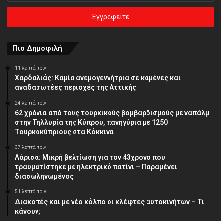
ηλεκτρονική
σας
διεύθυνση
Πιο Δημοφιλή
11 λεπτά πρίν
Χαρδαλιάς: Καμία ανεμογεννήτρια σε καμένες και
αναδασωτέες περιοχές της Αττικής
24 λεπτά πρίν
62 χρόνια από τους τουρκικούς βομβαρδισμούς με ναπάλμ
στην Τηλλυρία της Κύπρου, πανηγύρια με 1250
Τουρκοκύπριους στα Κόκκινα
37 λεπτά πρίν
Λάρισα: Μικρή βελτίωση για τον 43χρονο που
τραυματίστηκε με ηλεκτρικό πατίνι – Παραμένει
διασωληνωμένος
51 λεπτά πρίν
Διακοπές και με νέο κόλπο οι κλέφτες αυτοκινήτων – Τι
κάνουν;