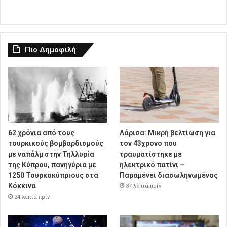
Πιο Δημοφιλή
62 χρόνια από τους
Λάρισα: Μικρή βελτίωση για
τουρκικούς βομβαρδισμούς
τον 43χρονο που
με ναπάλμ στην Τηλλυρία
τραυματίστηκε με
της Κύπρου, πανηγύρια με
ηλεκτρικό πατίνι –
1250 Τουρκοκύπριους στα
Παραμένει διασωληνωμένος
Κόκκινα
37 λεπτά πρίν
24 λεπτά πρίν