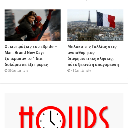
Οι εισπράξεις του «Spider-
Μπλόκο της Γαλλίας στις
Man: Brand New Day»
ανεπιθύμητες
ξεπέρασαν το 1 δισ.
διαφημιστικές κλήσεις,
δολάρια σε έξι ημέρες
πότε ξεκινά η απαγόρευση
39 λεπτά πρίν
45 λεπτά πρίν