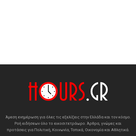
Άμεση ενημέρωση για όλες τις εξελίξεις στην Ελλάδα και τον κόσμο.
Ροή ειδήσεων όλο το εικοσιτετράωρο. Άρθρα, γνώμες και
προτάσεις για Πολιτική, Κοινωνία, Τοπικά, Οικονομία και Αθλητικά.