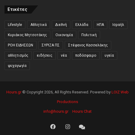
Ετικέτες
Lifestyle
Αθλητικά
Διεθνή
Ελλάδα
ΗΠΑ
Ισραήλ
Κυριάκος Μητσοτάκης
Οικονομία
Πολιτική
ΡΟΗ ΕΙΔΗΣΕΩΝ
ΣΥΡΙΖΑ ΠΣ
Στέφανος Κασσελάκης
αθλητισμός
ειδήσεις
νέα
ποδόσφαιρο
υγεία
ψυχαγωγία
Hours.gr
© Copyright 2026, All Rights Reserved. Powered by
LOIZ Web
Productions
info@hours.gr
Hours Chat
Facebook
Instagram
Hours