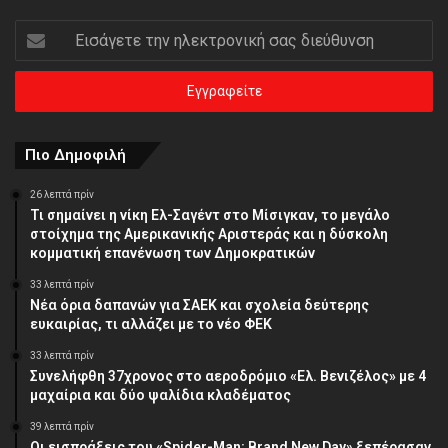
Εισάγετε
την
ηλεκτρονική
σας
διεύθυνση
Πιο Δημοφιλή
26 λεπτά πρίν
Τι σημαίνει η νίκη Ελ-Σαγέντ στο Μίσιγκαν, το μεγάλο
στοίχημα της Aμερικανικής Αριστεράς και η δύσκολη
κομματική επανένωση των Δημοκρατικών
33 λεπτά πρίν
Νέα όρια δαπανών για ΣΑΕΚ και σχολεία δεύτερης
ευκαιρίας, τι αλλάζει με το νέο ΦΕΚ
33 λεπτά πρίν
Συνελήφθη 37χρονος στο αεροδρόμιο «Ελ. Βενιζέλος» με 4
μαχαίρια και δύο ψαλίδια κλαδέματος
39 λεπτά πρίν
Οι εισπράξεις του «Spider-Man: Brand New Day» ξεπέρασαν