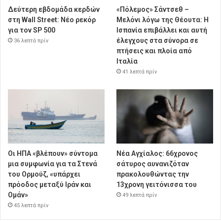
Δεύτερη εβδομάδα κερδών
«Πόλεμος» Σάντσεθ –
στη Wall Street: Νέο ρεκόρ
Μελόνι λόγω της Θέουτα: Η
για τον SP 500
Ισπανία επιβάλλει και αυτή
έλεγχους στα σύνορα σε
36 λεπτά πρίν
πτήσεις και πλοία από
Ιταλία
41 λεπτά πρίν
Οι ΗΠΑ «βλέπουν» σύντομα
Νέα Αγχίαλος: 66χρονος
μια συμφωνία για τα Στενά
σάτυρος αυνανιζόταν
του Ορμούζ, «υπάρχει
πρακολουθώντας την
πρόοδος μεταξύ Ιράν και
13χρονη γειτόνισσα του
Ομάν»
49 λεπτά πρίν
45 λεπτά πρίν