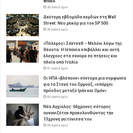
WNBA
30 λεπτά πρίν
Δεύτερη εβδομάδα κερδών στη Wall
Street: Νέο ρεκόρ για τον SP 500
36 λεπτά πρίν
«Πόλεμος» Σάντσεθ – Μελόνι λόγω της
Θέουτα: Η Ισπανία επιβάλλει και αυτή
έλεγχους στα σύνορα σε πτήσεις και
πλοία από Ιταλία
41 λεπτά πρίν
Οι ΗΠΑ «βλέπουν» σύντομα μια συμφωνία
για τα Στενά του Ορμούζ, «υπάρχει
πρόοδος μεταξύ Ιράν και Ομάν»
45 λεπτά πρίν
Νέα Αγχίαλος: 66χρονος σάτυρος
αυνανιζόταν πρακολουθώντας την
13χρονη γειτόνισσα του
49 λεπτά πρίν