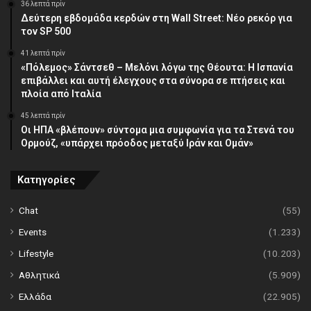
36 λεπτά πρίν
Δεύτερη εβδομάδα κερδών στη Wall Street: Νέο ρεκόρ για
τον SP 500
41 λεπτά πρίν
«Πόλεμος» Σάντσεθ – Μελόνι λόγω της Θέουτα: Η Ισπανία
επιβάλλει και αυτή έλεγχους στα σύνορα σε πτήσεις και
πλοία από Ιταλία
45 λεπτά πρίν
Οι ΗΠΑ «βλέπουν» σύντομα μια συμφωνία για τα Στενά του
Ορμούζ, «υπάρχει πρόοδος μεταξύ Ιράν και Ομάν»
Κατηγορίες
Chat
(55)
Events
(1.233)
Lifestyle
(10.203)
Αθλητικά
(5.909)
Ελλάδα
(22.905)