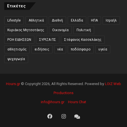
Ετικέτες
Lifestyle
Αθλητικά
Διεθνή
Ελλάδα
ΗΠΑ
Ισραήλ
Κυριάκος Μητσοτάκης
Οικονομία
Πολιτική
ΡΟΗ ΕΙΔΗΣΕΩΝ
ΣΥΡΙΖΑ ΠΣ
Στέφανος Κασσελάκης
αθλητισμός
ειδήσεις
νέα
ποδόσφαιρο
υγεία
ψυχαγωγία
Hours.gr
© Copyright 2026, All Rights Reserved. Powered by
LOIZ Web
Productions
info@hours.gr
Hours Chat
Facebook
Instagram
Hours