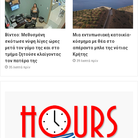
Βίντεο: Μεθυσμένη
Μια εντυπωσιακή κατοικία-
σκότωσε νύφη λίγες ώρες
κόσμημα με θέα στο
μετά τον γάμο της και στο
απέραντο μπλε της νότιας
τμήμα ζητούσε κλαίγοντας
Κρήτης
τον πατέρα της
39 λεπτά πρίν
35 λεπτά πρίν