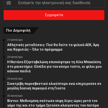
Εισάγετε
την
ηλεκτρονική
σας
διεύθυνση
Πιο Δημοφιλή
21 λεπτά πρίν
Αθλητικές μεταδόσεις: Πού θα δείτε τα φιλικά ΑΕΚ, Άρη
και Κηφισιάς – Όλο το πρόγραμμα
23 λεπτά πρίν
Η Νατάσα Εξηνταβελώνη επισκέφτηκε τη Λίλα Μπακλέση
στο μαιευτήριο: Ελπίδα για τον κόσμο τούτο, οι φίλοι μου
κάνουν παιδιά
26 λεπτά πρίν
Συνετρίβη πυροσβεστικό ελικόπτερο ενώ επιχειρούσε σε
μεγάλη δασική πυρκαγιά στη Γιούτα
35 λεπτά πρίν
Βίντεο: Μεθυσμένη σκότωσε νύφη λίγες ώρες μετά τον
γάμο της και στο τμήμα ζητούσε κλαίγοντας τον πατέρα