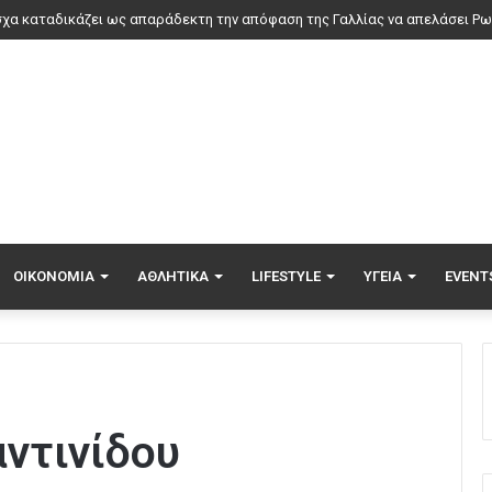
μηρος Κυριακίδης: Για πέμπτη συνεχόμενη χρονιά στο ΠΑΓΝΗ
ΟΙΚΟΝΟΜΊΑ
ΑΘΛΗΤΙΚΆ
LIFESTYLE
ΥΓΕΊΑ
EVENT
ντινίδου