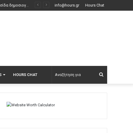
info@hours.gr
Hours Chat
Αναζήτηση
S
HOURS CHAT
για