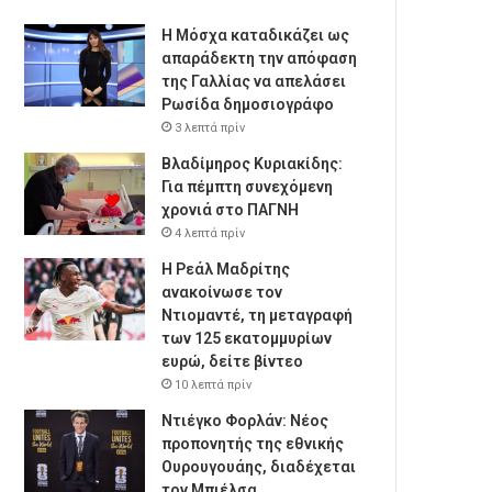
Η Μόσχα καταδικάζει ως
απαράδεκτη την απόφαση
της Γαλλίας να απελάσει
Ρωσίδα δημοσιογράφο
3 λεπτά πρίν
Βλαδίμηρος Κυριακίδης:
Για πέμπτη συνεχόμενη
χρονιά στο ΠΑΓΝΗ
4 λεπτά πρίν
Η Ρεάλ Μαδρίτης
ανακοίνωσε τον
Ντιομαντέ, τη μεταγραφή
των 125 εκατομμυρίων
ευρώ, δείτε βίντεο
10 λεπτά πρίν
Ντιέγκο Φορλάν: Νέος
προπονητής της εθνικής
Ουρουγουάης, διαδέχεται
τον Μπιέλσα