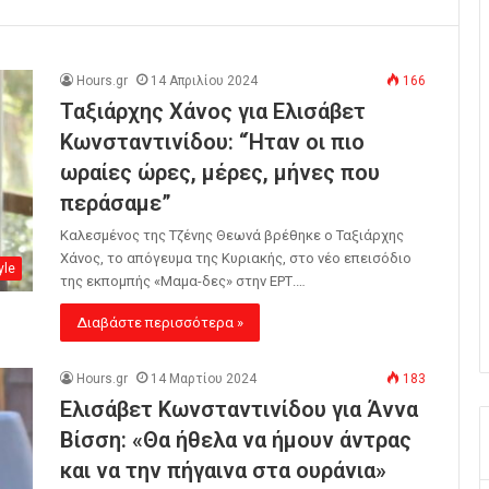
Hours.gr
14 Απριλίου 2024
166
Ταξιάρχης Χάνος για Ελισάβετ
Κωνσταντινίδου: “Ήταν οι πιο
ωραίες ώρες, μέρες, μήνες που
περάσαμε”
Καλεσμένος της Τζένης Θεωνά βρέθηκε ο Ταξιάρχης
Χάνος, το απόγευμα της Κυριακής, στο νέο επεισόδιο
yle
της εκπομπής «Μαμα-δες» στην ΕΡΤ.…
Διαβάστε περισσότερα »
Hours.gr
14 Μαρτίου 2024
183
Ελισάβετ Κωνσταντινίδου για Άννα
Βίσση: «Θα ήθελα να ήμουν άντρας
και να την πήγαινα στα ουράνια»