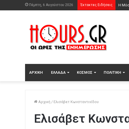
Πέμπτη, 6 Αυγούστου 2026
Έκτακτες Ειδήσεις
Βλαδί
ΑΡΧΙΚΉ
ΕΛΛΆΔΑ
ΚΌΣΜΟΣ
ΠΟΛΙΤΙΚΉ
Αρχική
/
Ελισάβετ Κωνσταντινίδου
Ελισάβετ Κωνστα