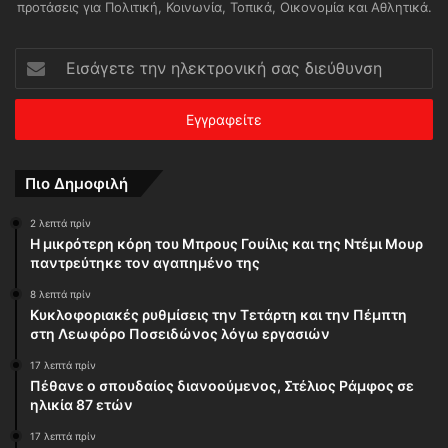
προτάσεις για Πολιτική, Κοινωνία, Τοπικά, Οικονομία και Αθλητικά.
Εισάγετε
την
ηλεκτρονική
σας
διεύθυνση
Πιο Δημοφιλή
2 λεπτά πρίν
Η μικρότερη κόρη του Μπρους Γουίλις και της Ντέμι Μουρ
παντρεύτηκε τον αγαπημένο της
8 λεπτά πρίν
Κυκλοφοριακές ρυθμίσεις την Τετάρτη και την Πέμπτη
στη Λεωφόρο Ποσειδώνος λόγω εργασιών
17 λεπτά πρίν
Πέθανε ο σπουδαίος διανοούμενος, Στέλιος Ράμφος σε
ηλικία 87 ετών
17 λεπτά πρίν