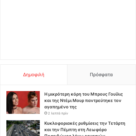
Δημοφιλή
Πρόσφατα
Η μικρότερη κόρη του Μπρους Γουίλις
και της Ντέμι Μουρ παντρεύτηκε τον
αγαπημένο της
2 λεπτά πρίν
Κυκλοφοριακές ρυθμίσεις την Τετάρτη
και την Πέμπτη στη Λεωφόρο
Ποσειδώνος λόγω εργασιών