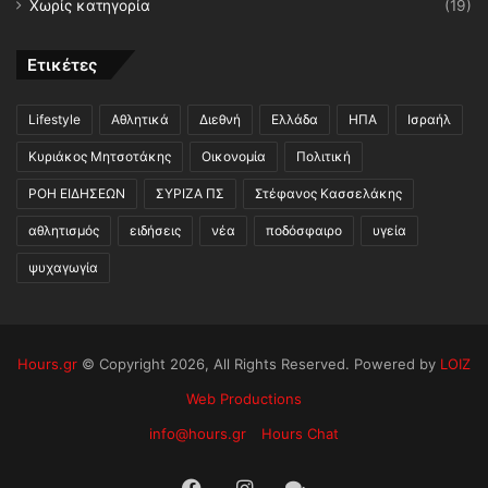
Χωρίς κατηγορία
(19)
Ετικέτες
Lifestyle
Αθλητικά
Διεθνή
Ελλάδα
ΗΠΑ
Ισραήλ
Κυριάκος Μητσοτάκης
Οικονομία
Πολιτική
ΡΟΗ ΕΙΔΗΣΕΩΝ
ΣΥΡΙΖΑ ΠΣ
Στέφανος Κασσελάκης
αθλητισμός
ειδήσεις
νέα
ποδόσφαιρο
υγεία
ψυχαγωγία
Hours.gr
© Copyright 2026, All Rights Reserved. Powered by
LOIZ
Web Productions
info@hours.gr
Hours Chat
Facebook
Instagram