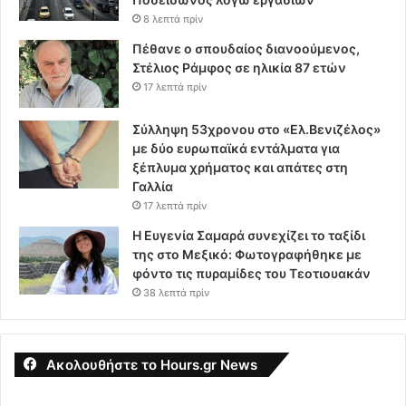
8 λεπτά πρίν
Πέθανε ο σπουδαίος διανοούμενος,
Στέλιος Ράμφος σε ηλικία 87 ετών
17 λεπτά πρίν
Σύλληψη 53χρονου στο «Ελ.Βενιζέλος»
με δύο ευρωπαϊκά εντάλματα για
ξέπλυμα χρήματος και απάτες στη
Γαλλία
17 λεπτά πρίν
Η Ευγενία Σαμαρά συνεχίζει το ταξίδι
της στο Μεξικό: Φωτογραφήθηκε με
φόντο τις πυραμίδες του Τεοτιουακάν
38 λεπτά πρίν
Ακολουθήστε το Hours.gr News