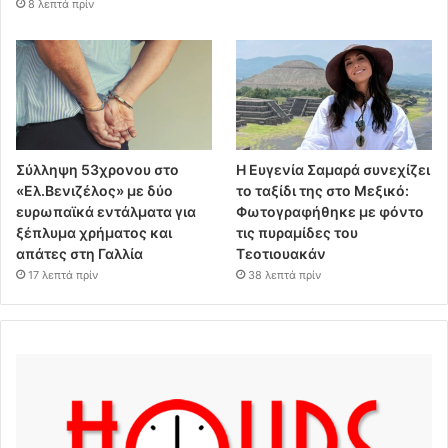
8 λεπτά πρίν
Σύλληψη 53χρονου στο
Η Ευγενία Σαμαρά συνεχίζει
«Ελ.Βενιζέλος» με δύο
το ταξίδι της στο Μεξικό:
ευρωπαϊκά εντάλματα για
Φωτογραφήθηκε με φόντο
ξέπλυμα χρήματος και
τις πυραμίδες του
απάτες στη Γαλλία
Τεοτιουακάν
17 λεπτά πρίν
38 λεπτά πρίν