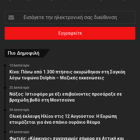
Εισάγετε
την
ηλεκτρονική
σας
διεύθυνση
Πιο Δημοφιλή
10 λεπτά πρίν
Κίνα: Πάνω από 1.300 πτήσεις ακυρώθηκαν στη Σαγκάη
λόγω τυφώνα Dolphin – Μαζικές εκκενώσεις
25 λεπτά πρίν
Νάξος: Ιστιοφόρο με έξι επιβαίνοντες προσάραξε σε
βραχώδη βυθό στη Μουτσούνα
34 λεπτά πρίν
Ολική έκλειψη Ηλίου στις 12 Αυγούστου: Η Ευρώπη
ετοιμάζεται για ένα σπάνιο ουράνιο θέαμα
49 λεπτά πρίν
Φωτιές: «Κόκκινος» συναγερμός σήμερα σε Αττική και