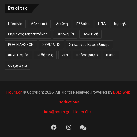
Ετικέτες
Lifestyle
Αθλητικά
Διεθνή
Ελλάδα
ΗΠΑ
Ισραήλ
Κυριάκος Μητσοτάκης
Οικονομία
Πολιτική
ΡΟΗ ΕΙΔΗΣΕΩΝ
ΣΥΡΙΖΑ ΠΣ
Στέφανος Κασσελάκης
αθλητισμός
ειδήσεις
νέα
ποδόσφαιρο
υγεία
ψυχαγωγία
Hours.gr
© Copyright 2026, All Rights Reserved. Powered by
LOIZ Web
Productions
info@hours.gr
Hours Chat
Facebook
Instagram
Hours