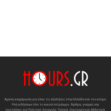
Άμεση ενημέρωση για όλες τις εξελίξεις στην Ελλάδα και τον κόσμο.
Ροή ειδήσεων όλο το εικοσιτετράωρο. Άρθρα, γνώμες και
προτάσεις για Πολιτική, Κοινωνία, Τοπικά, Οικονομία και Αθλητικά.