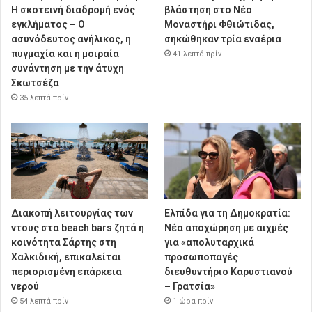
Η σκοτεινή διαδρομή ενός
βλάστηση στο Νέο
εγκλήματος – Ο
Μοναστήρι Φθιώτιδας,
ασυνόδευτος ανήλικος, η
σηκώθηκαν τρία εναέρια
πυγμαχία και η μοιραία
41 λεπτά πρίν
συνάντηση με την άτυχη
Σκωτσέζα
35 λεπτά πρίν
Διακοπή λειτουργίας των
Ελπίδα για τη Δημοκρατία:
ντους στα beach bars ζητά η
Νέα αποχώρηση με αιχμές
κοινότητα Σάρτης στη
για «απολυταρχικά
Χαλκιδική, επικαλείται
προσωποπαγές
περιορισμένη επάρκεια
διευθυντήριο Καρυστιανού
νερού
– Γρατσία»
54 λεπτά πρίν
1 ώρα πρίν