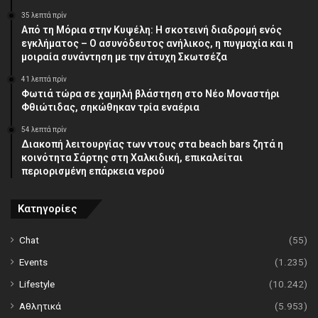
35 λεπτά πρίν
Από τη Μόρια στην Κυψέλη: Η σκοτεινή διαδρομή ενός
εγκλήματος – Ο ασυνόδευτος ανήλικος, η πυγμαχία και η
μοιραία συνάντηση με την άτυχη Σκωτσέζα
41 λεπτά πρίν
Φωτιά τώρα σε χαμηλή βλάστηση στο Νέο Μοναστήρι
Φθιώτιδας, σηκώθηκαν τρία εναέρια
54 λεπτά πρίν
Διακοπή λειτουργίας των ντους στα beach bars ζητά η
κοινότητα Σάρτης στη Χαλκιδική, επικαλείται
περιορισμένη επάρκεια νερού
Κατηγορίες
Chat
(55)
Events
(1.235)
Lifestyle
(10.242)
Αθλητικά
(5.953)