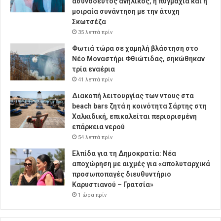
ασυνόδευτος ανήλικος, η πυγμαχία και η
μοιραία συνάντηση με την άτυχη
Σκωτσέζα
35 λεπτά πρίν
Φωτιά τώρα σε χαμηλή βλάστηση στο
Νέο Μοναστήρι Φθιώτιδας, σηκώθηκαν
τρία εναέρια
41 λεπτά πρίν
Διακοπή λειτουργίας των ντους στα
beach bars ζητά η κοινότητα Σάρτης στη
Χαλκιδική, επικαλείται περιορισμένη
επάρκεια νερού
54 λεπτά πρίν
Ελπίδα για τη Δημοκρατία: Νέα
αποχώρηση με αιχμές για «απολυταρχικά
προσωποπαγές διευθυντήριο
Καρυστιανού – Γρατσία»
1 ώρα πρίν