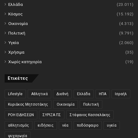
Ελλάδα
(23.011)
Κόσμος
(15.192)
Οικονομία
(4.313)
Πολιτική
(9.791)
Υγεία
(2.060)
Χρήσιμα
(35)
Χωρίς κατηγορία
(19)
Ετικέτες
Lifestyle
Αθλητικά
Διεθνή
Ελλάδα
ΗΠΑ
Ισραήλ
Κυριάκος Μητσοτάκης
Οικονομία
Πολιτική
ΡΟΗ ΕΙΔΗΣΕΩΝ
ΣΥΡΙΖΑ ΠΣ
Στέφανος Κασσελάκης
αθλητισμός
ειδήσεις
νέα
ποδόσφαιρο
υγεία
ψυχαγωγία