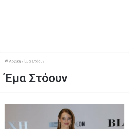
Αρχική
/
Έμα Στόουν
Έμα Στόουν