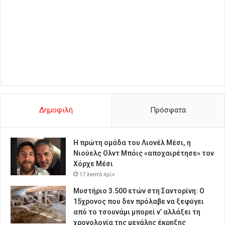
Δημοφιλή
Πρόσφατα
Η πρώτη ομάδα του Λιονέλ Μέσι, η
Νιούελς Ολντ Μπόις «αποχαιρέτησε» τον
Χόρχε Μέσι
17 λεπτά πρίν
Μυστήριο 3.500 ετών στη Σαντορίνη: Ο
15χρονος που δεν πρόλαβε να ξεφύγει
από το τσουνάμι μπορεί ν’ αλλάξει τη
χρονολογία της μεγάλης έκρηξης