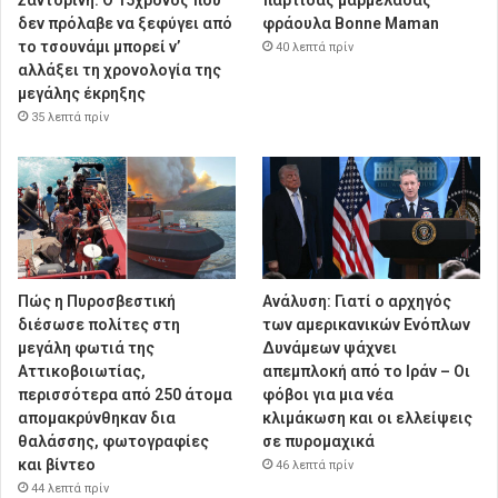
δεν πρόλαβε να ξεφύγει από
φράουλα Bonne Maman
το τσουνάμι μπορεί ν’
40 λεπτά πρίν
αλλάξει τη χρονολογία της
μεγάλης έκρηξης
35 λεπτά πρίν
Πώς η Πυροσβεστική
Ανάλυση: Γιατί ο αρχηγός
διέσωσε πολίτες στη
των αμερικανικών Ενόπλων
μεγάλη φωτιά της
Δυνάμεων ψάχνει
Αττικοβοιωτίας,
απεμπλοκή από το Ιράν – Οι
περισσότερα από 250 άτομα
φόβοι για μια νέα
απομακρύνθηκαν δια
κλιμάκωση και οι ελλείψεις
θαλάσσης, φωτογραφίες
σε πυρομαχικά
και βίντεο
46 λεπτά πρίν
44 λεπτά πρίν