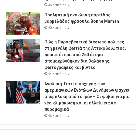
35 λεπτά πρίν
Προληπτική ανάκληση παρτίδας
μαρμελάδας φράουλα Bonne Maman
40 λεπτά πρίν
Πώς η Πυροσβεστική διέσωσε πολίτες
στη μεγάλη φωτιά της Αττικοβοιωτίας,
περισσότερα από 250 άτομα
απομακρύνθηκαν δια θαλάσσης,
φωτογραφίες και βίντεο
44 λεπτά πρίν
Ανάλυση: Γιατί ο αρχηγός των
αμερικανικών Ενόπλων Δυνάμεων ψάχνει
απεμπλοκή από το Ιράν – Οι φόβοι για μια
νέα κλιμάκωση και οι ελλείψεις σε
πυρομαχικά
46 λεπτά πρίν