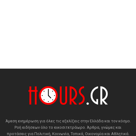
Άμεση ενημέρωση για όλες τις εξελίξεις στην Ελλάδα και τον κόσμο.
Ροή ειδήσεων όλο το εικοσιτετράωρο. Άρθρα, γνώμες και
προτάσεις για Πολιτική, Κοινωνία, Τοπικά, Οικονομία και Αθλητικά.