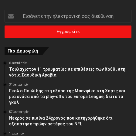
Εισάγετε
την
ηλεκτρονική
σας
διεύθυνση
Πιο Δημοφιλή
6 λεπτά πρίν
Τουλάχιστον 11 τραυματίες σε επιθέσεις των Χούθι στη
νότια Σαουδική Αραβία
31 λεπτά πρίν
Γκολ ο Παυλίδης στη εξάρα της Μπενφίκα στη Χαρτς και
μια ανάσα από τα play-offs του Europa League, δείτε τα
γκολ
57 λεπτά πρίν
Νεκρός σε πισίνα 24χρονος που κατηγορήθηκε ότι
εξαπάτησε πρώην αστέρες του NFL
1 ώρα πρίν