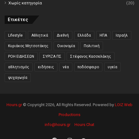
Χωρίς κατηγορία
(20)
Ετικέτες
Lifestyle
Αθλητικά
Διεθνή
Ελλάδα
ΗΠΑ
Ισραήλ
Κυριάκος Μητσοτάκης
Οικονομία
Πολιτική
ΡΟΗ ΕΙΔΗΣΕΩΝ
ΣΥΡΙΖΑ ΠΣ
Στέφανος Κασσελάκης
αθλητισμός
ειδήσεις
νέα
ποδόσφαιρο
υγεία
ψυχαγωγία
Hours.gr
© Copyright 2026, All Rights Reserved. Powered by
LOIZ Web
Productions
info@hours.gr
Hours Chat