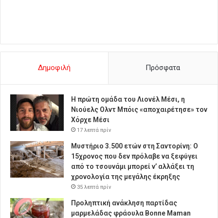
Δημοφιλή
Πρόσφατα
Η πρώτη ομάδα του Λιονέλ Μέσι, η
Νιούελς Ολντ Μπόις «αποχαιρέτησε» τον
Χόρχε Μέσι
17 λεπτά πρίν
Μυστήριο 3.500 ετών στη Σαντορίνη: Ο
15χρονος που δεν πρόλαβε να ξεφύγει
από το τσουνάμι μπορεί ν’ αλλάξει τη
χρονολογία της μεγάλης έκρηξης
35 λεπτά πρίν
Προληπτική ανάκληση παρτίδας
μαρμελάδας φράουλα Bonne Maman