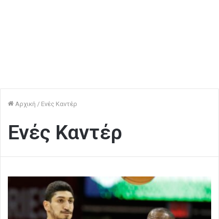
Αρχική
/
Ενές Καντέρ
Ενές Καντέρ