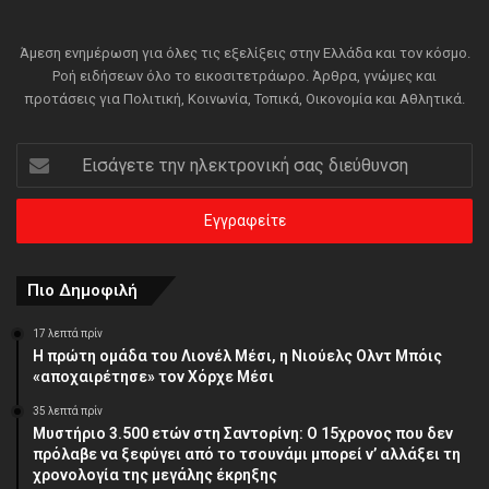
Άμεση ενημέρωση για όλες τις εξελίξεις στην Ελλάδα και τον κόσμο.
Ροή ειδήσεων όλο το εικοσιτετράωρο. Άρθρα, γνώμες και
προτάσεις για Πολιτική, Κοινωνία, Τοπικά, Οικονομία και Αθλητικά.
Εισάγετε
την
ηλεκτρονική
σας
διεύθυνση
Πιο Δημοφιλή
17 λεπτά πρίν
Η πρώτη ομάδα του Λιονέλ Μέσι, η Νιούελς Ολντ Μπόις
«αποχαιρέτησε» τον Χόρχε Μέσι
35 λεπτά πρίν
Μυστήριο 3.500 ετών στη Σαντορίνη: Ο 15χρονος που δεν
πρόλαβε να ξεφύγει από το τσουνάμι μπορεί ν’ αλλάξει τη
χρονολογία της μεγάλης έκρηξης