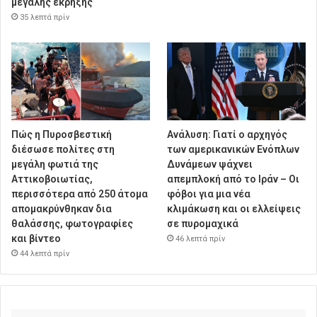
μεγάλης έκρηξης
35 λεπτά πρίν
Πώς η Πυροσβεστική
Ανάλυση: Γιατί ο αρχηγός
διέσωσε πολίτες στη
των αμερικανικών Ενόπλων
μεγάλη φωτιά της
Δυνάμεων ψάχνει
Αττικοβοιωτίας,
απεμπλοκή από το Ιράν – Οι
περισσότερα από 250 άτομα
φόβοι για μια νέα
απομακρύνθηκαν δια
κλιμάκωση και οι ελλείψεις
θαλάσσης, φωτογραφίες
σε πυρομαχικά
και βίντεο
46 λεπτά πρίν
44 λεπτά πρίν