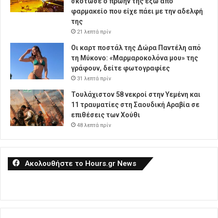
σκότωσε ο πρώην της έξω από
φαρμακείο που είχε πάει με την αδελφή
της
21 λεπτά πρίν
Οι καρτ ποστάλ της Δώρα Παντέλη από
τη Μύκονο: «Μαρμαροκολόνα μου» της
γράφουν, δείτε φωτογραφίες
31 λεπτά πρίν
Τουλάχιστον 58 νεκροί στην Υεμένη και
11 τραυματίες στη Σαουδική Αραβία σε
επιθέσεις των Χούθι
48 λεπτά πρίν
Ακολουθήστε το Hours.gr News