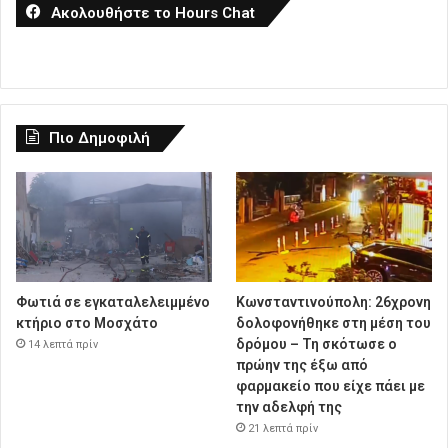
Ακολουθήστε το Hours Chat
Πιο Δημοφιλή
Φωτιά σε εγκαταλελειμμένο
Κωνσταντινούπολη: 26χρονη
κτήριο στο Μοσχάτο
δολοφονήθηκε στη μέση του
δρόμου – Τη σκότωσε ο
14 λεπτά πρίν
πρώην της έξω από
φαρμακείο που είχε πάει με
την αδελφή της
21 λεπτά πρίν