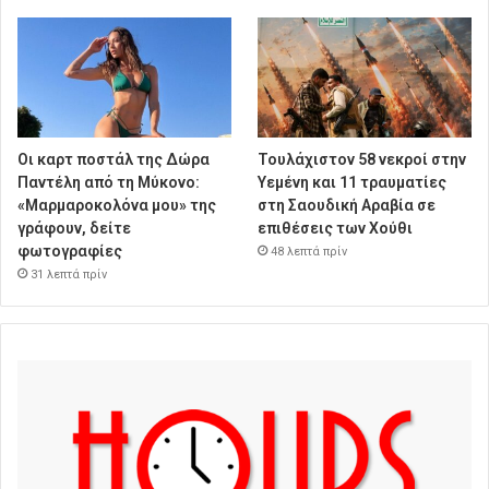
Οι καρτ ποστάλ της Δώρα
Τουλάχιστον 58 νεκροί στην
Παντέλη από τη Μύκονο:
Υεμένη και 11 τραυματίες
«Μαρμαροκολόνα μου» της
στη Σαουδική Αραβία σε
γράφουν, δείτε
επιθέσεις των Χούθι
φωτογραφίες
48 λεπτά πρίν
31 λεπτά πρίν