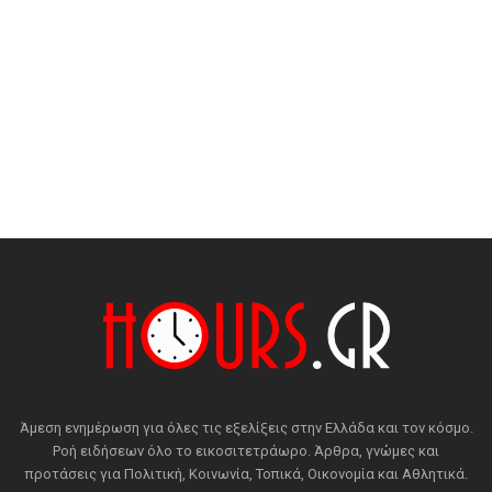
Άμεση ενημέρωση για όλες τις εξελίξεις στην Ελλάδα και τον κόσμο.
Ροή ειδήσεων όλο το εικοσιτετράωρο. Άρθρα, γνώμες και
προτάσεις για Πολιτική, Κοινωνία, Τοπικά, Οικονομία και Αθλητικά.