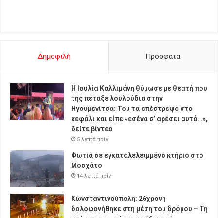
Δημοφιλή
Πρόσφατα
Η Ιουλία Καλλιμάνη θύμωσε με θεατή που
της πέταξε λουλούδια στην
Ηγουμενίτσα: Του τα επέστρεψε στο
κεφάλι και είπε «εσένα σ’ αρέσει αυτό…»,
δείτε βίντεο
5 λεπτά πρίν
Φωτιά σε εγκαταλελειμμένο κτήριο στο
Μοσχάτο
14 λεπτά πρίν
Κωνσταντινούπολη: 26χρονη
δολοφονήθηκε στη μέση του δρόμου – Τη