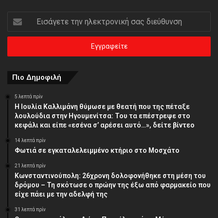
Εισάγετε
την
ηλεκτρονική
σας
διεύθυνση
Πιο Δημοφιλή
5 λεπτά πρίν
Η Ιουλία Καλλιμάνη θύμωσε με θεατή που της πέταξε
λουλούδια στην Ηγουμενίτσα: Του τα επέστρεψε στο
κεφάλι και είπε «εσένα σ’ αρέσει αυτό…», δείτε βίντεο
14 λεπτά πρίν
Φωτιά σε εγκαταλελειμμένο κτήριο στο Μοσχάτο
21 λεπτά πρίν
Κωνσταντινούπολη: 26χρονη δολοφονήθηκε στη μέση του
δρόμου – Τη σκότωσε ο πρώην της έξω από φαρμακείο που
είχε πάει με την αδελφή της
31 λεπτά πρίν