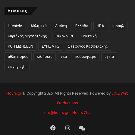
Ετικέτες
Lifestyle
Αθλητικά
Διεθνή
Ελλάδα
ΗΠΑ
Ισραήλ
Κυριάκος Μητσοτάκης
Οικονομία
Πολιτική
ΡΟΗ ΕΙΔΗΣΕΩΝ
ΣΥΡΙΖΑ ΠΣ
Στέφανος Κασσελάκης
αθλητισμός
ειδήσεις
νέα
ποδόσφαιρο
υγεία
ψυχαγωγία
Hours.gr
© Copyright 2026, All Rights Reserved. Powered by
LOIZ Web
Productions
info@hours.gr
Hours Chat
Facebook
Instagram
Hours