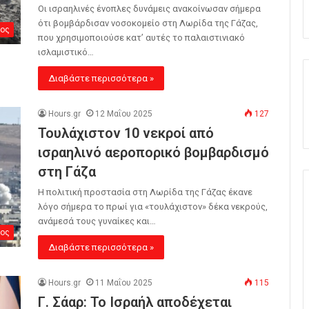
Οι ισραηλινές ένοπλες δυνάμεις ανακοίνωσαν σήμερα
ότι βομβάρδισαν νοσοκομείο στη Λωρίδα της Γάζας,
ος
που χρησιμοποιούσε κατ’ αυτές το παλαιστινιακό
ισλαμιστικό…
Διαβάστε περισσότερα »
Hours.gr
12 Μαΐου 2025
127
Τουλάχιστον 10 νεκροί από
ισραηλινό αεροπορικό βομβαρδισμό
στη Γάζα
Η πολιτική προστασία στη Λωρίδα της Γάζας έκανε
λόγο σήμερα το πρωί για «τουλάχιστον» δέκα νεκρούς,
ανάμεσά τους γυναίκες και…
ος
Διαβάστε περισσότερα »
Hours.gr
11 Μαΐου 2025
115
Γ. Σάαρ: Το Ισραήλ αποδέχεται