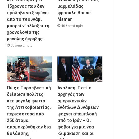
15χρονος που δεν
μαρμελάδας
πρόλαβε να ξεφύγει
φράουλα Bonne
από το τσουνάμι
Maman
μπορεί ν’ αλλάξει τη
40 λεπτά πρίν
χρονολογία της
μεγάλης έκρηξης
35 λεπτά πρίν
Πώς η Πυροσβεστική
Ανάλυση: Γιατί ο
διέσωσε πολίτες
αρχηγός των
στη μεγάλη φωτιά
αμερικανικών
της Αττικοβοιωτίας,
Ενόπλων Δυνάμεων
περισσότερα από
ψάχνει απεμπλοκή
250 άτομα
από το Ιράν – Οι
απομακρύνθηκαν δια
φόβοι για μια νέα
θαλάσσης,
κλιμάκωση και οι