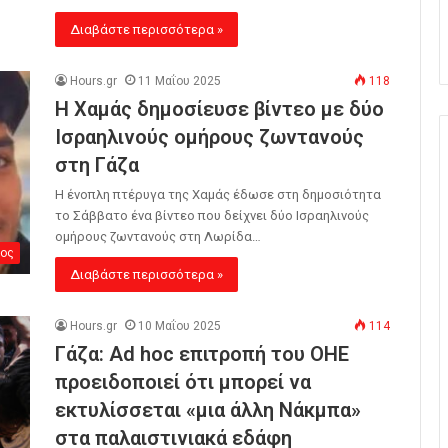
Διαβάστε περισσότερα »
Hours.gr
11 Μαΐου 2025
118
Η Χαμάς δημοσίευσε βίντεο με δύο
Ισραηλινούς ομήρους ζωντανούς
στη Γάζα
Η ένοπλη πτέρυγα της Χαμάς έδωσε στη δημοσιότητα
το Σάββατο ένα βίντεο που δείχνει δύο Ισραηλινούς
ομήρους ζωντανούς στη Λωρίδα…
ος
Διαβάστε περισσότερα »
Hours.gr
10 Μαΐου 2025
114
Γάζα: Ad hoc επιτροπή του ΟΗΕ
προειδοποιεί ότι μπορεί να
εκτυλίσσεται «μια άλλη Νάκμπα»
στα παλαιστινιακά εδάφη