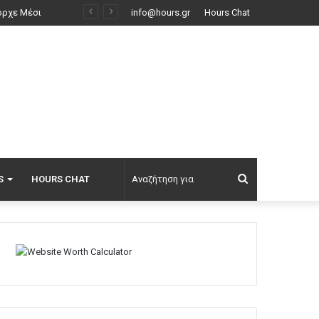
Μυστήριο 3.500 ετών στη Σαντορίνη: Ο 15χρονος που δεν πρόλαβε να ξεφύγει από το τσουνάμι μπορεί ν’ αλλάξει τη χρονολογία της μεγάλης έκρηξης
info@hours.gr
Hours Chat
Αναζήτηση
S
HOURS CHAT
για