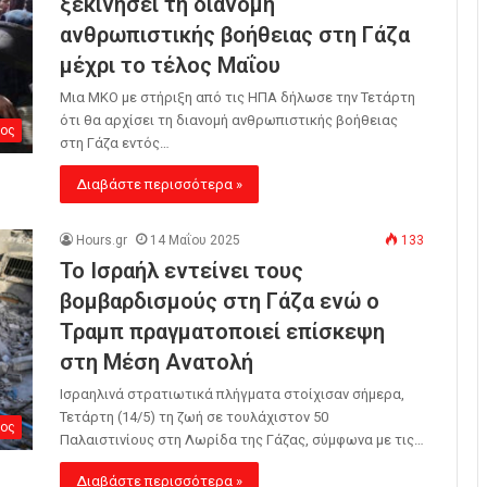
ξεκινήσει τη διανομή
ανθρωπιστικής βοήθειας στη Γάζα
μέχρι το τέλος Μαΐου
Μια ΜΚΟ με στήριξη από τις ΗΠΑ δήλωσε την Τετάρτη
ότι θα αρχίσει τη διανομή ανθρωπιστικής βοήθειας
ος
στη Γάζα εντός…
Διαβάστε περισσότερα »
Hours.gr
14 Μαΐου 2025
133
Το Ισραήλ εντείνει τους
βομβαρδισμούς στη Γάζα ενώ ο
Τραμπ πραγματοποιεί επίσκεψη
στη Μέση Ανατολή
Ισραηλινά στρατιωτικά πλήγματα στοίχισαν σήμερα,
Τετάρτη (14/5) τη ζωή σε τουλάχιστον 50
ος
Παλαιστινίους στη Λωρίδα της Γάζας, σύμφωνα με τις…
Διαβάστε περισσότερα »