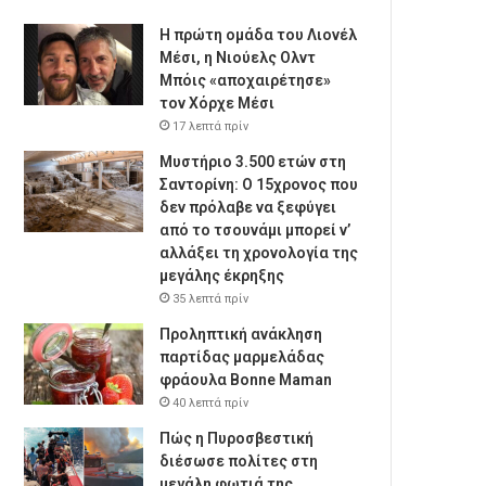
Η πρώτη ομάδα του Λιονέλ
Μέσι, η Νιούελς Ολντ
Μπόις «αποχαιρέτησε»
τον Χόρχε Μέσι
17 λεπτά πρίν
Μυστήριο 3.500 ετών στη
Σαντορίνη: Ο 15χρονος που
δεν πρόλαβε να ξεφύγει
από το τσουνάμι μπορεί ν’
αλλάξει τη χρονολογία της
μεγάλης έκρηξης
35 λεπτά πρίν
Προληπτική ανάκληση
παρτίδας μαρμελάδας
φράουλα Bonne Maman
40 λεπτά πρίν
Πώς η Πυροσβεστική
διέσωσε πολίτες στη
μεγάλη φωτιά της