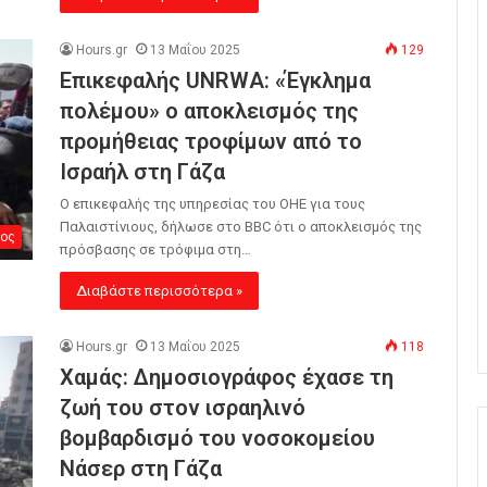
Hours.gr
13 Μαΐου 2025
129
Επικεφαλής UNRWA: «Έγκλημα
πολέμου» ο αποκλεισμός της
προμήθειας τροφίμων από το
Ισραήλ στη Γάζα
Ο επικεφαλής της υπηρεσίας του ΟΗΕ για τους
Παλαιστίνιους, δήλωσε στο BBC ότι ο αποκλεισμός της
ος
πρόσβασης σε τρόφιμα στη…
Διαβάστε περισσότερα »
Hours.gr
13 Μαΐου 2025
118
Χαμάς: Δημοσιογράφος έχασε τη
ζωή του στον ισραηλινό
βομβαρδισμό του νοσοκομείου
Νάσερ στη Γάζα