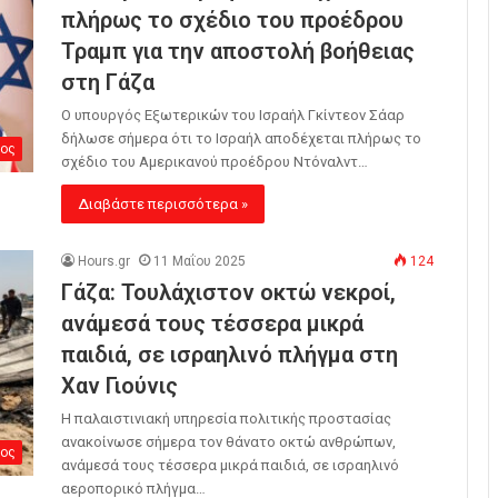
πλήρως το σχέδιο του προέδρου
Τραμπ για την αποστολή βοήθειας
στη Γάζα
Ο υπουργός Εξωτερικών του Ισραήλ Γκίντεον Σάαρ
δήλωσε σήμερα ότι το Ισραήλ αποδέχεται πλήρως το
ος
σχέδιο του Αμερικανού προέδρου Ντόναλντ…
Διαβάστε περισσότερα »
Hours.gr
11 Μαΐου 2025
124
Γάζα: Τουλάχιστον οκτώ νεκροί,
ανάμεσά τους τέσσερα μικρά
παιδιά, σε ισραηλινό πλήγμα στη
Χαν Γιούνις
Η παλαιστινιακή υπηρεσία πολιτικής προστασίας
ανακοίνωσε σήμερα τον θάνατο οκτώ ανθρώπων,
ος
ανάμεσά τους τέσσερα μικρά παιδιά, σε ισραηλινό
αεροπορικό πλήγμα…