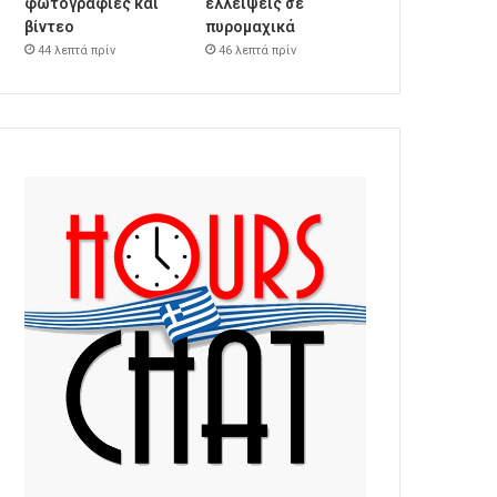
φωτογραφίες και
ελλείψεις σε
βίντεο
πυρομαχικά
44 λεπτά πρίν
46 λεπτά πρίν