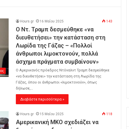
Hours.gr
16 Μαΐου 2025
143
Ο Ντ. Τραμπ δεσμεύθηκε «να
διευθετήσει» την κατάσταση στη
Λωρίδα της Γάζας – «Πολλοί
άνθρωποι λιμοκτονούν, πολλά
άσχημα πράγματα συμβαίνουν»
Ο Αμερικανός πρόεδρος Ντόναλντ Τραμπ δεσμεύθηκε
ος
«να διευθετήσει» την κατάσταση στη Λωρίδα της
Γάζας, όπου οι άνθρωποι «λιμοκτονούν», όπως
δήλωσε,…
Διαβάστε περισσότερα »
Hours.gr
15 Μαΐου 2025
118
Αμερικανική ΜΚΟ σχεδιάζει να