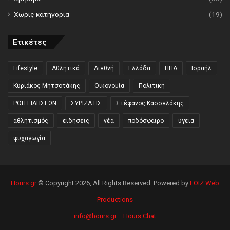
Χωρίς κατηγορία
(19)
Ετικέτες
Lifestyle
Αθλητικά
Διεθνή
Ελλάδα
ΗΠΑ
Ισραήλ
Κυριάκος Μητσοτάκης
Οικονομία
Πολιτική
ΡΟΗ ΕΙΔΗΣΕΩΝ
ΣΥΡΙΖΑ ΠΣ
Στέφανος Κασσελάκης
αθλητισμός
ειδήσεις
νέα
ποδόσφαιρο
υγεία
ψυχαγωγία
Hours.gr
© Copyright 2026, All Rights Reserved. Powered by
LOIZ Web
Productions
info@hours.gr
Hours Chat