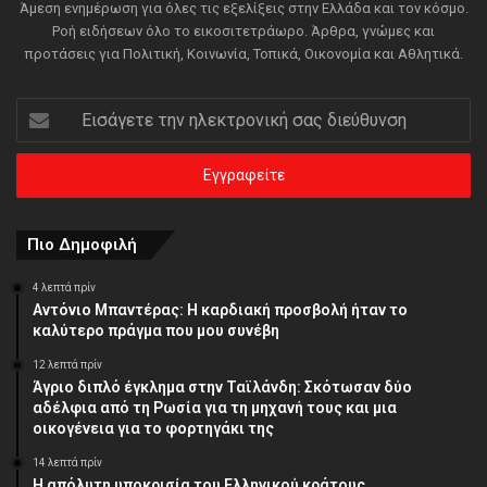
Άμεση ενημέρωση για όλες τις εξελίξεις στην Ελλάδα και τον κόσμο.
Ροή ειδήσεων όλο το εικοσιτετράωρο. Άρθρα, γνώμες και
προτάσεις για Πολιτική, Κοινωνία, Τοπικά, Οικονομία και Αθλητικά.
Εισάγετε
την
ηλεκτρονική
σας
διεύθυνση
Πιο Δημοφιλή
4 λεπτά πρίν
Αντόνιο Μπαντέρας: Η καρδιακή προσβολή ήταν το
καλύτερο πράγμα που μου συνέβη
12 λεπτά πρίν
Άγριο διπλό έγκλημα στην Ταϊλάνδη: Σκότωσαν δύο
αδέλφια από τη Ρωσία για τη μηχανή τους και μια
οικογένεια για το φορτηγάκι της
14 λεπτά πρίν
Η απόλυτη υποκρισία του Ελληνικού κράτους