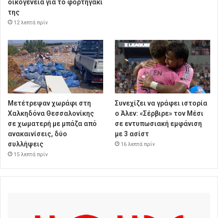
οικογένεια για το φορτηγάκι
της
12 λεπτά πρίν
Μετέτρεψαν χωράφι στη
Συνεχίζει να γράφει ιστορία
Χαλκηδόνα Θεσσαλονίκης
ο Άλεν: «Σέρβιρε» τον Μέσι
σε χωματερή με μπάζα από
σε εντυπωσιακή εμφάνιση
ανακαινίσεις, δύο
με 3 ασίστ
συλλήψεις
16 λεπτά πρίν
15 λεπτά πρίν