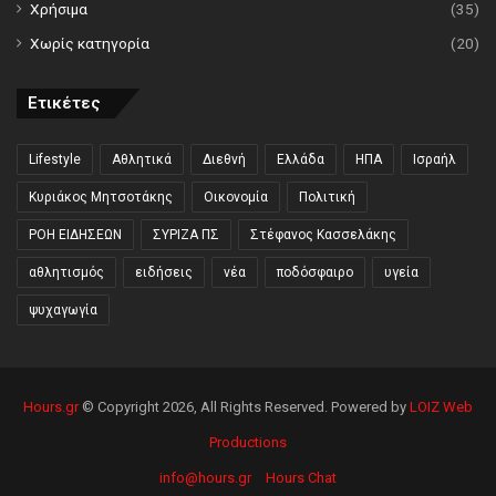
Χρήσιμα
(35)
Χωρίς κατηγορία
(20)
Ετικέτες
Lifestyle
Αθλητικά
Διεθνή
Ελλάδα
ΗΠΑ
Ισραήλ
Κυριάκος Μητσοτάκης
Οικονομία
Πολιτική
ΡΟΗ ΕΙΔΗΣΕΩΝ
ΣΥΡΙΖΑ ΠΣ
Στέφανος Κασσελάκης
αθλητισμός
ειδήσεις
νέα
ποδόσφαιρο
υγεία
ψυχαγωγία
Hours.gr
© Copyright 2026, All Rights Reserved. Powered by
LOIZ Web
Productions
info@hours.gr
Hours Chat