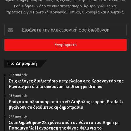
Ροή ειδήσεων όλο το εικοσιτετράωρο. Άρθρα, γνώμες και
προτάσεις για Πολιτική, Κοινωνία, Τοπικά, Οικονομία και Αθλητικά.
Εισάγετε
την
ηλεκτρονική
σας
διεύθυνση
Πιο Δημοφιλή
15 λεπτά πρίν
Στις φλόγες διυλιστήριο πετρελαίου στο Κρασνοντάρ της
Ρωσίας μετά από ουκρανική επίθεση με drones
18 λεπτά πρίν
Ρούχα και αξεσουάρ από το «Ο Διάβολος φοράει Prada 2»
βγαίνουν σε διαδικτυακή δημοπρασία
37 λεπτά πρίν
Συμπληρώθηκαν 22 χρόνια από τον θάνατο του Δημήτρη
Παπαμιχαήλ: Η ανάρτηση της Φίνος Φιλμ για το