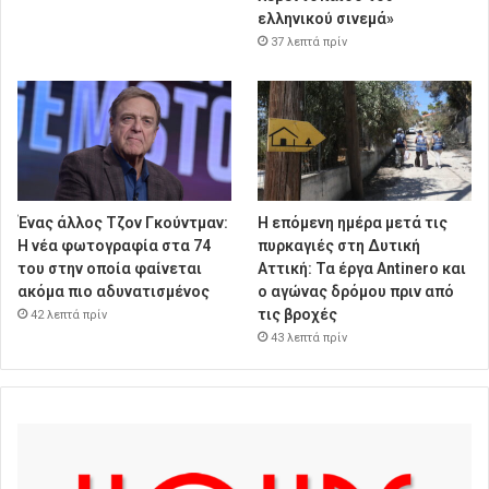
ελληνικού σινεμά»
37 λεπτά πρίν
Ένας άλλος Τζον Γκούντμαν:
Η επόμενη ημέρα μετά τις
H νέα φωτογραφία στα 74
πυρκαγιές στη Δυτική
του στην οποία φαίνεται
Αττική: Τα έργα Antinero και
ακόμα πιο αδυνατισμένος
ο αγώνας δρόμου πριν από
τις βροχές
42 λεπτά πρίν
43 λεπτά πρίν