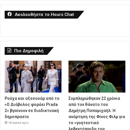
Ακολουθήστε το Hours Chat
Πιο Δημοφιλή
Ρούχα και αξεσουάρ από το
Συμπληρώθηκαν 22 χρόνια
«Ο Διάβολος φοράει Prada
από τον θάνατο του
2» βγαίνουν σε διαδικτυακή
Δημήτρη Παπαμιχαήλ: Η
δημοπρασία
ανάρτηση της Φίνος Φιλμ για
το «γοητευτικό
18 λεπτά πρίν
λεβεντόπαιδο του