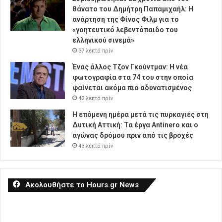
θάνατο του Δημήτρη Παπαμιχαήλ: Η
ανάρτηση της Φίνος Φιλμ για το
«γοητευτικό λεβεντόπαιδο του
ελληνικού σινεμά»
37 λεπτά πρίν
Ένας άλλος Τζον Γκούντμαν: H νέα
φωτογραφία στα 74 του στην οποία
φαίνεται ακόμα πιο αδυνατισμένος
42 λεπτά πρίν
Η επόμενη ημέρα μετά τις πυρκαγιές στη
Δυτική Αττική: Τα έργα Antinero και ο
αγώνας δρόμου πριν από τις βροχές
43 λεπτά πρίν
Ακολουθήστε το Hours.gr News