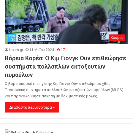
Κόσμος
Hours.gr
11 Μαΐου 2024
171
Βόρεια Κορέα: Ο Κιμ Γιονγκ Ουν επιθεώρησε
συστήματα πολλαπλών εκτοξευτών
πυραύλων
Ο βορειοκορεάτης ηγέτης Κιμ Γιονγκ Ουν επιθεώρησε χθες
Παρασκευή συστήματα πολλαπλών εκτοξευτών πυραύλων (MLRS)
και παρακολούθησε άσκηση με δοκιμαστικές βολές…
Διαβάστε περισσότερα »