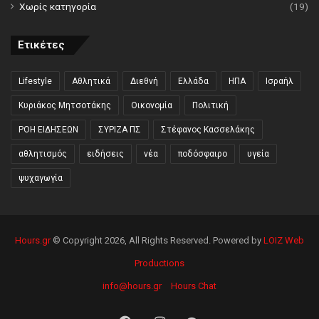
Χωρίς κατηγορία
(19)
Ετικέτες
Lifestyle
Αθλητικά
Διεθνή
Ελλάδα
ΗΠΑ
Ισραήλ
Κυριάκος Μητσοτάκης
Οικονομία
Πολιτική
ΡΟΗ ΕΙΔΗΣΕΩΝ
ΣΥΡΙΖΑ ΠΣ
Στέφανος Κασσελάκης
αθλητισμός
ειδήσεις
νέα
ποδόσφαιρο
υγεία
ψυχαγωγία
Hours.gr
© Copyright 2026, All Rights Reserved. Powered by
LOIZ Web
Productions
info@hours.gr
Hours Chat