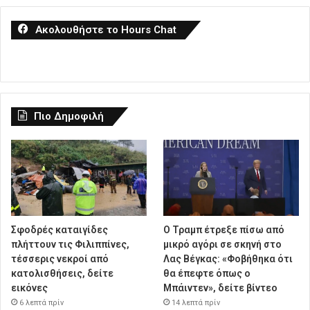
Ακολουθήστε το Hours Chat
Πιο Δημοφιλή
Σφοδρές καταιγίδες
Ο Τραμπ έτρεξε πίσω από
πλήττουν τις Φιλιππίνες,
μικρό αγόρι σε σκηνή στο
τέσσερις νεκροί από
Λας Βέγκας: «Φοβήθηκα ότι
κατολισθήσεις, δείτε
θα έπεφτε όπως ο
εικόνες
Μπάιντεν», δείτε βίντεο
6 λεπτά πρίν
14 λεπτά πρίν