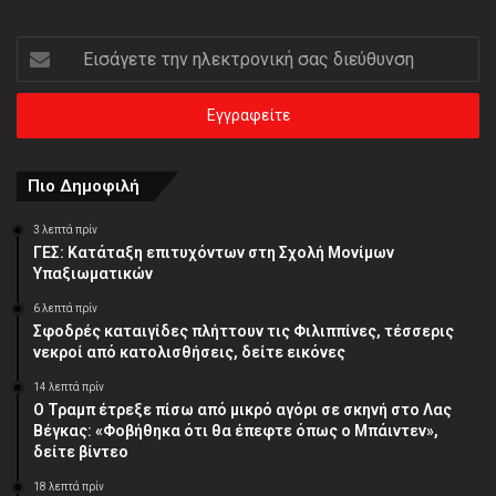
Εισάγετε
την
ηλεκτρονική
σας
διεύθυνση
Πιο Δημοφιλή
3 λεπτά πρίν
ΓΕΣ: Κατάταξη επιτυχόντων στη Σχολή Μονίμων
Υπαξιωματικών
6 λεπτά πρίν
Σφοδρές καταιγίδες πλήττουν τις Φιλιππίνες, τέσσερις
νεκροί από κατολισθήσεις, δείτε εικόνες
14 λεπτά πρίν
Ο Τραμπ έτρεξε πίσω από μικρό αγόρι σε σκηνή στο Λας
Βέγκας: «Φοβήθηκα ότι θα έπεφτε όπως ο Μπάιντεν»,
δείτε βίντεο
18 λεπτά πρίν