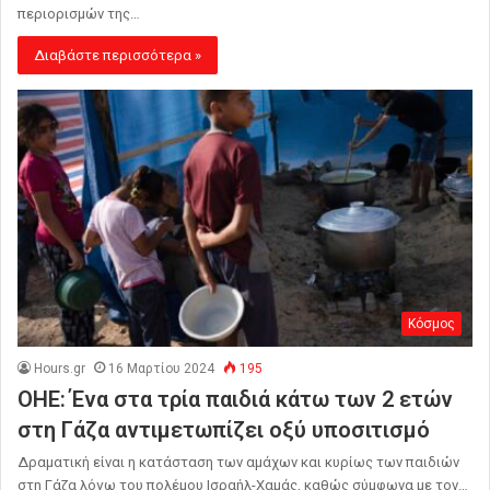
περιορισμών της…
Διαβάστε περισσότερα »
Κόσμος
Hours.gr
16 Μαρτίου 2024
195
ΟΗΕ: Ένα στα τρία παιδιά κάτω των 2 ετών
στη Γάζα αντιμετωπίζει οξύ υποσιτισμό
Δραματική είναι η κατάσταση των αμάχων και κυρίως των παιδιών
στη Γάζα λόγω του πολέμου Ισραήλ-Χαμάς, καθώς σύμφωνα με τον…