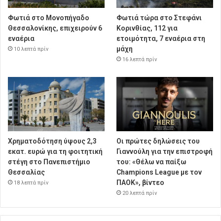
Φωτιά στο Μονοπήγαδο
Φωτιά τώρα στο Στεφάνι
Θεσσαλονίκης, επιχειρούν 6
Κορινθίας, 112 για
εναέρια
ετοιμότητα, 7 εναέρια στη
μάχη
10 λεπτά πρίν
16 λεπτά πρίν
Χρηματοδότηση ύψους 2,3
Οι πρώτες δηλώσεις του
εκατ. ευρώ για τη φοιτητική
Γιαννούλη για την επιστροφή
στέγη στο Πανεπιστήμιο
του: «Θέλω να παίξω
Θεσσαλίας
Champions League με τον
ΠΑΟΚ», βίντεο
18 λεπτά πρίν
20 λεπτά πρίν