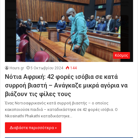
Κόσμος
Hours.gr
5 Οκτωβρίου 2024
144
Νότια Αφρική: 42 φορές ισόβια σε κατά
συρροή βιαστή – Ανάγκαζε μικρά αγόρια να
βιάζουν τις φίλες τους
Ένας Νοτιοαφρικανός κατά συρροή βιαστής – ο οποίος
κακοποιούσε παιδιά – καταδικάστηκε σε 42 φορές ισόβια. Ο
Nkosinathi Phakathi καταδικάστηκε…
Διαβάστε περισσότερα »