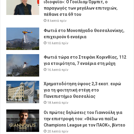
ιδιοφυΐα»: Ο Γουίλιαμ Όρμπιτ, ο
παραγωγός των μεγάλων επιτυχιών,
πέθανε στα 69 του
8 λεπτά πρίν
Φωτιά στο Μονοπήγαδο Θεσσαλονίκης,
επιχειρούν 6 εναέρια
10 λεπτά πρίν
Φωτιά τώρα στο Στεφάνι Κορινθίας, 112
για ετοιμότητα, 7 εναέρια στη μάχη
16 λεπτά πρίν
Χρηματοδότηση ύψους 2,3 εκατ. ευρώ
για τη φοιτητική στέγη στο
Πανεπιστήμιο Θεσσαλίας
18 λεπτά πρίν
Οι πρώτες δηλώσεις του Γιαννούλη για
την επιστροφή του: «Θέλω να παίξω
Champions League με τον ΠΑΟΚ», βίντεο
20 λεπτά πρίν