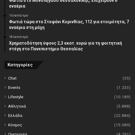
Φωτιά στο Μονοπήγαδο Θεσσαλονίκης, επιχειρούν 6
εναέρια
16 λεπτά πρίν
Φωτιά τώρα στο Στεφάνι Κορινθίας, 112 για ετοιμότητα, 7
εναέρια στη μάχη
18 λεπτά πρίν
Χρηματοδότηση ύψους 2,3 εκατ. ευρώ για τη φοιτητική
στέγη στο Πανεπιστήμιο Θεσσαλίας
Κατηγορίες
Chat
(55)
Events
(1.233)
Lifestyle
(10.189)
Αθλητικά
(5.888)
Ελλάδα
(22.884)
Κόσμος
(15.089)
Οικονομία
(4.291)