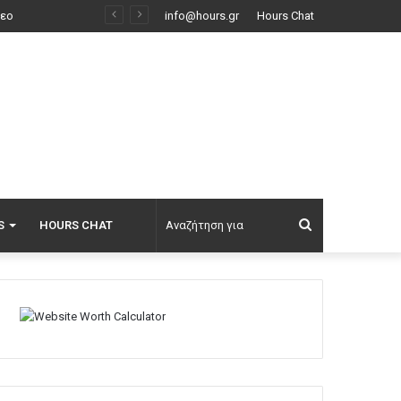
Αποκαλύψεις Telegraph για τον Ινφαντίνο: Η εξαψήφια αποζημίωση σε πρώην εργαζόμενη της UEFA και η φερόμενη σχέση τους
info@hours.gr
Hours Chat
Αναζήτηση
S
HOURS CHAT
για