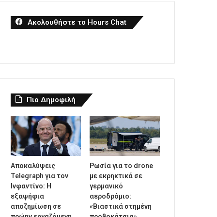
Ακολουθήστε το Hours Chat
Πιο Δημοφιλή
Αποκαλύψεις
Ρωσία για το drone
Telegraph για τον
με εκρηκτικά σε
Ινφαντίνο: Η
γερμανικό
εξαψήφια
αεροδρόμιο:
αποζημίωση σε
«Βιαστικά στημένη
πρώην εργαζόμενη
προβοκάτσια»