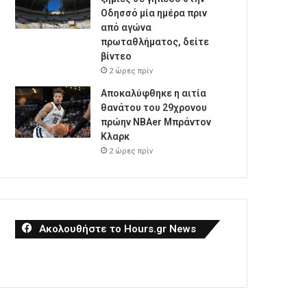
Οδησσό μία ημέρα πριν
από αγώνα
πρωταθλήματος, δείτε
βίντεο
2 ώρες πρίν
Αποκαλύφθηκε η αιτία
θανάτου του 29χρονου
πρώην NBAer Μπράντον
Κλαρκ
2 ώρες πρίν
Ακολουθήστε το Hours.gr News