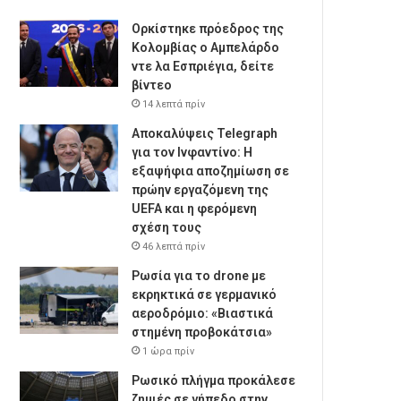
Ορκίστηκε πρόεδρος της
Κολομβίας ο Αμπελάρδο
ντε λα Εσπριέγια, δείτε
βίντεο
14 λεπτά πρίν
Αποκαλύψεις Telegraph
για τον Ινφαντίνο: Η
εξαψήφια αποζημίωση σε
πρώην εργαζόμενη της
UEFA και η φερόμενη
σχέση τους
46 λεπτά πρίν
Ρωσία για το drone με
εκρηκτικά σε γερμανικό
αεροδρόμιο: «Βιαστικά
στημένη προβοκάτσια»
1 ώρα πρίν
Ρωσικό πλήγμα προκάλεσε
ζημιές σε γήπεδο στην