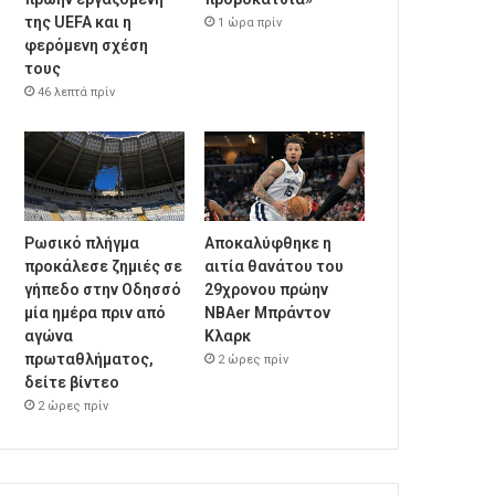
της UEFA και η
1 ώρα πρίν
φερόμενη σχέση
τους
46 λεπτά πρίν
Ρωσικό πλήγμα
Αποκαλύφθηκε η
προκάλεσε ζημιές σε
αιτία θανάτου του
γήπεδο στην Οδησσό
29χρονου πρώην
μία ημέρα πριν από
NBAer Μπράντον
αγώνα
Κλαρκ
πρωταθλήματος,
2 ώρες πρίν
δείτε βίντεο
2 ώρες πρίν