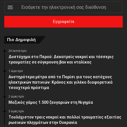
Εισάγετε
την
ηλεκτρονική
σας
διεύθυνση
Πιο Δημοφιλή
24 λεπτά πρίν
Δυστύχημα στο Περού: Δεκατρείς νεκροί και τέσσερις
τραυματίες σε σύγκρουση βαν και νταλίκας
1 ώρα πρίν
Αυστηρότερα μέτρα από το Παρίσι για τους κατόχους
ηλεκτρικών πατινιών: Κράνος και γιλέκο διαφορετικά
τσουχτερά πρόστιμα
2 ώρες πρίν
Μαζικός γάμος 1.500 ζευγαριών στη Νιγηρία
3 ώρες πρίν
Τουλάχιστον τρεις νεκροί και πολλοί τραυματίες εξαιτίας
ρωσικών πληγμάτων στην Ουκρανία