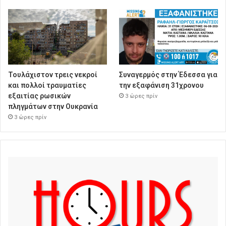
Τουλάχιστον τρεις νεκροί
Συναγερμός στην Έδεσσα για
και πολλοί τραυματίες
την εξαφάνιση 31χρονου
εξαιτίας ρωσικών
3 ώρες πρίν
πληγμάτων στην Ουκρανία
3 ώρες πρίν