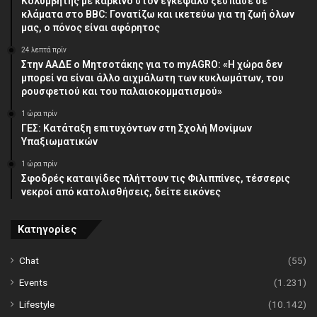
Κολυμβητής με καρκίνο στον εγκέφαλο ξέσπασε σε
κλάματα στο BBC: Γονατίζω και ικετεύω για τη ζωή όλων
μας, ο πόνος είναι αφόρητος
24 λεπτά πρίν
Στην ΑΑΔΕ ο Μητσοτάκης για το myAGRO: «Η χώρα δεν
μπορεί να είναι άλλο αιχμάλωτη των κυκλωμάτων, του
ρουσφετιού και του παλαιοκομματισμού»
1 ώρα πρίν
ΓΕΣ: Κατάταξη επιτυχόντων στη Σχολή Μονίμων
Υπαξιωματικών
1 ώρα πρίν
Σφοδρές καταιγίδες πλήττουν τις Φιλιππίνες, τέσσερις
νεκροί από κατολισθήσεις, δείτε εικόνες
Κατηγορίες
Chat
(55)
Events
(1.231)
Lifestyle
(10.142)