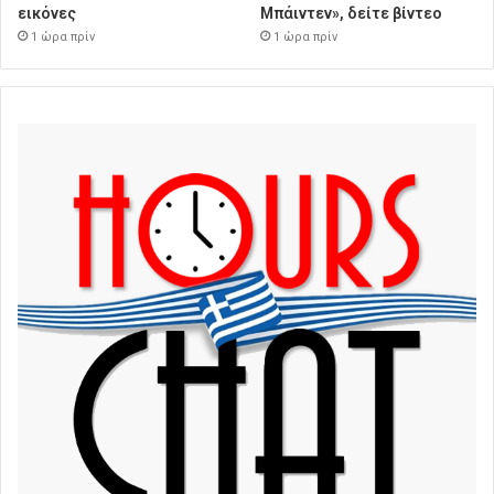
εικόνες
Μπάιντεν», δείτε βίντεο
1 ώρα πρίν
1 ώρα πρίν