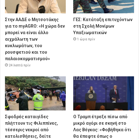
Στην ΑΑΔΕ ο Μητσοτάκης
ΓΕΣ: Κατάταξη επιτυχόντων
για το myAGRO: «Η χώρα δεν
στη Σχολή Μονίμων
μπορεί να είναι άλλο
Υπαξιωματικών
αιχμάλωτη των
1 ώρα πρίν
κυκλωμάτων, του
ρουσφετιού και του
παλαιοκομματισμού»
24 λεπτά πρίν
Σφοδρές καταιγίδες
Ο Τραμπ έτρεξε πίσω από
πλήττουν τις Φιλιππίνες,
μικρό αγόρι σε σκηνή στο
τέσσερις νεκροί από
Λας Βέγκας: «Φοβήθηκα ότι
κατολισθήσεις, δείτε
θα έπεφτε όπως ο