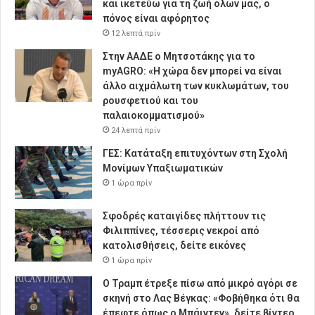
και ικετεύω για τη ζωή όλων μας, ο
πόνος είναι αφόρητος
12 λεπτά πρίν
Στην ΑΑΔΕ ο Μητσοτάκης για το
myAGRO: «Η χώρα δεν μπορεί να είναι
άλλο αιχμάλωτη των κυκλωμάτων, του
ρουσφετιού και του
παλαιοκομματισμού»
24 λεπτά πρίν
ΓΕΣ: Κατάταξη επιτυχόντων στη Σχολή
Μονίμων Υπαξιωματικών
1 ώρα πρίν
Σφοδρές καταιγίδες πλήττουν τις
Φιλιππίνες, τέσσερις νεκροί από
κατολισθήσεις, δείτε εικόνες
1 ώρα πρίν
Ο Τραμπ έτρεξε πίσω από μικρό αγόρι σε
σκηνή στο Λας Βέγκας: «Φοβήθηκα ότι θα
έπεφτε όπως ο Μπάιντεν», δείτε βίντεο