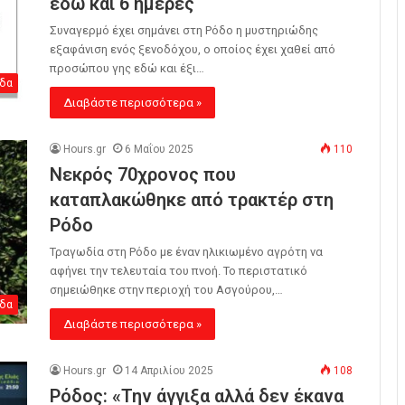
εδώ και 6 ημέρες
Συναγερμό έχει σημάνει στη Ρόδο η μυστηριώδης
εξαφάνιση ενός ξενοδόχου, ο οποίος έχει χαθεί από
προσώπου γης εδώ και έξι…
δα
Διαβάστε περισσότερα »
Hours.gr
6 Μαΐου 2025
110
Νεκρός 70χρονος που
καταπλακώθηκε από τρακτέρ στη
Ρόδο
Τραγωδία στη Ρόδο με έναν ηλικιωμένο αγρότη να
αφήνει την τελευταία του πνοή. Το περιστατικό
σημειώθηκε στην περιοχή του Ασγούρου,…
δα
Διαβάστε περισσότερα »
Hours.gr
14 Απριλίου 2025
108
Ρόδος: «Την άγγιξα αλλά δεν έκανα