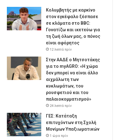
Κολυμβητής με καρκίνο
στον εγκέφαλο ξέσπασε
σε κλάματα στο BBC:
Γονατίζω και ικετεύω για
τη ζωή όλων μας, ο πόνος
είναι αφόρητος
12 λεπτά πρίν
Στην ΑΑΔΕ ο Μητσοτάκης
για το myAGRO: «Η χώρα
δεν μπορεί να είναι άλλο
αιχμάλωτη των
κυκλωμάτων, του
ρουσφετιού και του
παλαιοκομματισμού»
24 λεπτά πρίν
ΓΕΣ: Κατάταξη
επιτυχόντων στη Σχολή
Μονίμων Υπαξιωματικών
1 ώρα πρίν