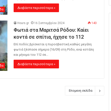
Διαβάστε περισσότερα »
δα
Hours.gr
16 Σεπτεμβρίου 2024
143
Φωτιά στα Μαριτσά Ρόδου: Καίει
κοντά σε σπίτια, ήχησε το 112
Επί ποδός βρίσκεται η πυροσβεστική καθώς μεγάλη
φωτιά ξέσπασε σήμερα (16/09) στη Ρόδο, ενώ εστάλη
και μήνυμα του 112 σε…
Διαβάστε περισσότερα »
δα
Επομενη σελίδα