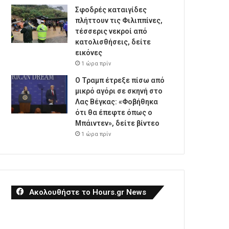
Σφοδρές καταιγίδες
πλήττουν τις Φιλιππίνες,
τέσσερις νεκροί από
κατολισθήσεις, δείτε
εικόνες
1 ώρα πρίν
Ο Τραμπ έτρεξε πίσω από
μικρό αγόρι σε σκηνή στο
Λας Βέγκας: «Φοβήθηκα
ότι θα έπεφτε όπως ο
Μπάιντεν», δείτε βίντεο
1 ώρα πρίν
Ακολουθήστε το Hours.gr News