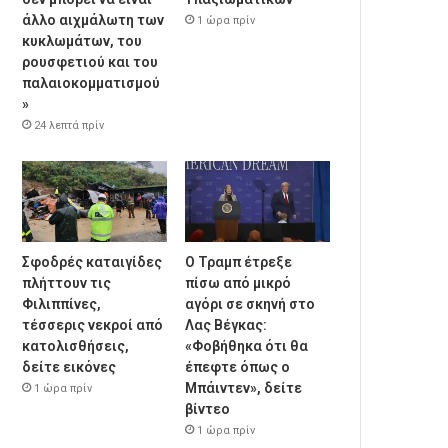
άλλο αιχμάλωτη των
1 ώρα πρίν
κυκλωμάτων, του
ρουσφετιού και του
παλαιοκομματισμού
»
24 λεπτά πρίν
Σφοδρές καταιγίδες
Ο Τραμπ έτρεξε
πλήττουν τις
πίσω από μικρό
Φιλιππίνες,
αγόρι σε σκηνή στο
τέσσερις νεκροί από
Λας Βέγκας:
κατολισθήσεις,
«Φοβήθηκα ότι θα
δείτε εικόνες
έπεφτε όπως ο
Μπάιντεν», δείτε
1 ώρα πρίν
βίντεο
1 ώρα πρίν