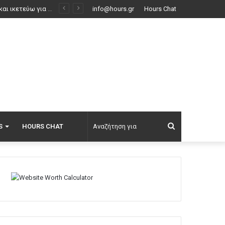
Στην ΑΑΔΕ ο Μητσοτάκης για το myAGRO: «Η χώρα δεν μπορεί να είναι άλλο αιχμάλωτη των κυκλωμάτων, του ρουσφετιού και του παλαιοκομματισμού»
info@hours.gr
Hours Chat
Αναζήτηση
S
HOURS CHAT
για